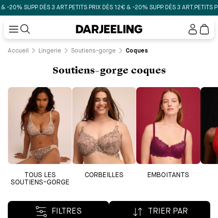
0% SUPP. DÈS 3 ART.
PETITS PRIX DÈS 12€ & -20% SUPP. DÈS 3 ART.
PETITS PRIX D
Mon
compt
Accueil
Lingerie
Soutiens-gorge
Coques
Soutiens-gorge coques
TOUS LES
CORBEILLES
EMBOITANTS
SOUTIENS-GORGE
FILTRES
TRIER PAR