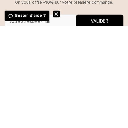
On vous offre
-10%
sur votre première commande.
Besoin d'aide ?
VALIDER
Vous pouvez vous désinscrire à tout moment.
*En m'inscrivant, j'autorise l'utilisation de pixels et liens de suivi pour
mesurer la délivrabilité et la performance des communications, et
recevoir des contenus personnalisés. Pour plus d'informations,
consultez notre politique de confidentialité.
BESOIN D'AIDE ?
MA COMMANDE
DARJEELING
GROUPE CHANTELLE