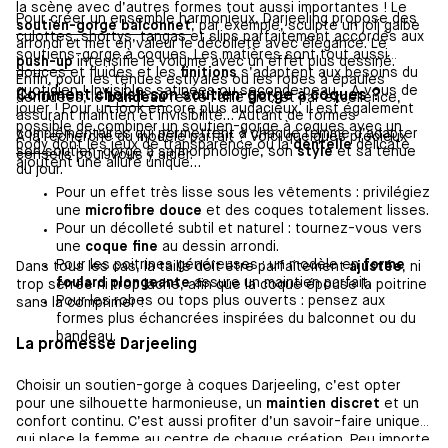
la scène avec d’autres formes tout aussi importantes ! Le
Pour créer un ensemble harmonieux, Darjeeling propose des
soutien-gorge balconnet
, par exemple, sculpte un joli galbe
culottes, shortys, tangas et slips parfaitement accordés aux
arrondi et met en valeur le décolleté avec élégance. Le
soutiens-gorge à coques. Les matières sont tout aussi
push-up
intensifie le volume avec un effet plus dessiné.
douces et fluides et les
finitions
s’adaptent aux besoins du
Enfin, pour les tenues estivales ou les robes à épaules
quotidien ! Invisibles satinées ou seconde peau… A vous de
Comment choisir son soutien-gorge à coques ?
dénudées, le
bandeau
reste l’allié discret par excellence,
jouer ! Pour un look encore plus audacieux, il est également
assurant maintien et invisibilité… Autant de formes
possible de combiner un soutien-gorge à coques avec un
complémentaires qui permettent à chaque femme d’adapter
A la recherche du modèle parfait ? Voici quelques précieux
body
dont les jeux de transparence ou la
dentelle
délicate
son soutien-gorge à sa morphologie, son
style
et sa tenue
conseils pour vous y aider.
ajoutent une allure unique…
du jour.
Pour un effet très lisse sous les vêtements : privilégiez
une
microfibre douce
et des coques totalement lisses.
Pour un décolleté subtil et naturel : tournez-vous vers
une
coque fine
au dessin arrondi.
Pour les poitrines généreuses : un modèle en
forme
Dans tous les cas, la taille doit être parfaitement
ajustée
, ni
foulard plongeante
assure un maintien parfait.
trop serrée ni trop lâche, afin que la coque épouse la poitrine
Pour les robes ou tops plus ouverts : pensez aux
sans la comprimer !
formes plus échancrées inspirées du balconnet ou du
bandeau.
La promesse Darjeeling
Choisir un soutien-gorge à coques Darjeeling, c’est opter
pour une silhouette harmonieuse, un
maintien discret
et un
confort continu. C’est aussi profiter d’un savoir-faire unique
qui place la femme au centre de chaque création. Peu importe