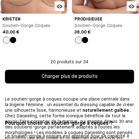
KRISTEN
PRODIGIEUSE
Soutien-Gorge Coques
Soutien-Gorge Coques
40,00 €
38,00 €
Nude
Noir
Nude
Noir
20 produits sur 34
Charger plus de produits
Le soutien-gorge à coques occupe une place centrale dans
la lingerie féminine : un essentiel du dressing capable de créer
une silhouette lisse, harmonieuse et
naturellement galbée
.
Chez Darjeeling, cette forme iconique bénéficie de tout le
savoir-faire corsetier de la marque, qui imagine depuis 30 ans
Pourquoi choisir un soutien-gorge à coques ?
des soutiens-gorge parfaitement adaptés à toutes les
morphologies ! Les modèles à coques Darjeeling sont pensés
Le soutien-gorge à coques est apprécié pour sa capacité à
pour offrir une jolie forme et un maintien parfait sous les