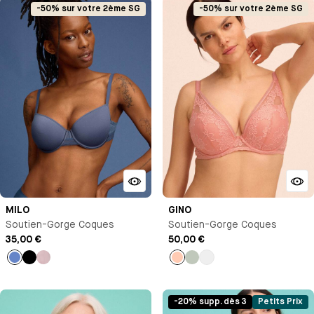
-50% sur votre 2ème SG
-50% sur votre 2ème SG
MILO
GINO
Soutien-Gorge Coques
Soutien-Gorge Coques
35,00 €
50,00 €
Bleu
Noir
Bleu
Pêche
Vert
Blanc
Antoinette
pastel
-20% supp. dès 3
Petits Prix