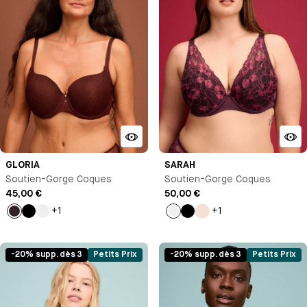
GLORIA
SARAH
Soutien-Gorge Coques
Soutien-Gorge Coques
45,00 €
50,00 €
+1
+1
Marron
Noir
Violet
Lie
Noir
Milk
clair
de
vin
-20% supp. dès 3
Petits Prix
-20% supp. dès 3
Petits Prix