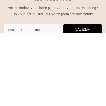
Votre rendez-vous bons plans & nouveautés Darjeeling !
On vous offre
-10%
sur votre première commande.
VALIDER
Vous pouvez vous désinscrire à tout moment.
*En m'inscrivant, j'autorise l'utilisation de pixels et liens de suivi pour
mesurer la délivrabilité et la performance des communications, et
recevoir des contenus personnalisés. Pour plus d'informations,
consultez notre politique de confidentialité.
BESOIN D'AIDE ?
MA COMMANDE
DARJEELING