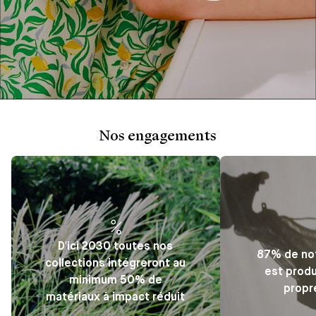
Nos engagements
D'ici 2030 toutes nos
87% de not
collections intégreront au
est produ
minimum 50% de
propr
matériaux à impact réduit