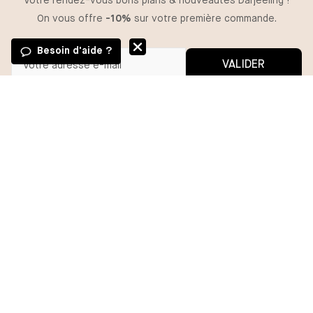
Votre rendez-vous bons plans & nouveautés Darjeeling !
On vous offre
-10%
sur votre première commande.
Besoin d'aide ?
VALIDER
Vous pouvez vous désinscrire à tout moment.
*En m'inscrivant, j'autorise l'utilisation de pixels et liens de suivi pour
mesurer la délivrabilité et la performance des communications, et
recevoir des contenus personnalisés. Pour plus d'informations,
consultez notre politique de confidentialité.
BESOIN D'AIDE ?
MA COMMANDE
DARJEELING
GROUPE CHANTELLE