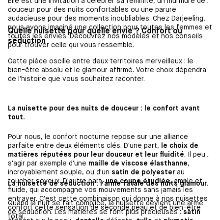
Elle est une invitation à célébrer sa féminité, un murmure de
douceur pour des nuits confortables ou une parure
audacieuse pour des moments inoubliables. Chez Darjeeling,
nous avons imaginé une collection pour toutes les femmes et
Quelle nuisette pour quelle envie ? Confort ou
toutes les envies. Découvrez nos modèles et nos conseils
séduction
pour trouver celle qui vous ressemble.
Cette pièce oscille entre deux territoires merveilleux : le
bien-être absolu et le glamour affirmé. Votre choix dépendra
de l'histoire que vous souhaitez raconter.
La nuisette pour des nuits de douceur : le confort avant
tout.
Pour nous, le confort nocturne repose sur une alliance
parfaite entre deux éléments clés. D'une part,
le choix de
matières réputées pour leur douceur et leur fluidité
. Il peut
s'agir par exemple d'une
maille de viscose élasthanne
,
incroyablement souple, ou d'un
satin de polyester
au
toucher soyeux. D'autre part,
une coupe étudiée
, ample et
La nuisette de séduction : l'arme fatale des nuits glamour.
fluide, qui accompagne vos mouvements sans jamais les
entraver. C'est cette combinaison qui donne à nos nuisettes
Quand la nuit se fait complice, la nuisette devient une arme
confort cette sensation de seconde peau et de bien-être
de séduction. Les matières se font plus précieuses :
satin
total.