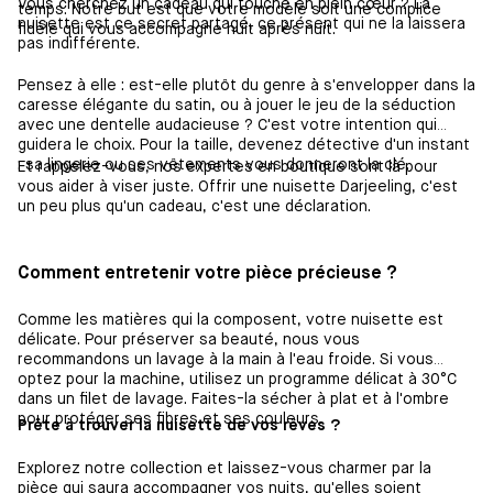
Vous cherchez un cadeau qui touche en plein cœur ? La
temps. Notre but est que votre modèle soit une complice
nuisette est ce secret partagé, ce présent qui ne la laissera
fidèle qui vous accompagne nuit après nuit.
pas indifférente.
Pensez à elle : est-elle plutôt du genre à s'envelopper dans la
caresse élégante du satin, ou à jouer le jeu de la séduction
avec une dentelle audacieuse ? C'est votre intention qui
guidera le choix. Pour la taille, devenez détective d'un instant
: sa lingerie ou ses vêtements vous donneront la clé.
Et rappelez-vous, nos expertes en boutique sont là pour
vous aider à viser juste. Offrir une nuisette Darjeeling, c'est
un peu plus qu'un cadeau, c'est une déclaration.
Comment entretenir votre pièce précieuse ?
Comme les matières qui la composent, votre nuisette est
délicate. Pour préserver sa beauté, nous vous
recommandons un lavage à la main à l'eau froide. Si vous
optez pour la machine, utilisez un programme délicat à 30°C
dans un filet de lavage. Faites-la sécher à plat et à l'ombre
pour protéger ses fibres et ses couleurs.
Prête à trouver la nuisette de vos rêves ?
Explorez notre collection et laissez-vous charmer par la
pièce qui saura accompagner vos nuits, qu'elles soient