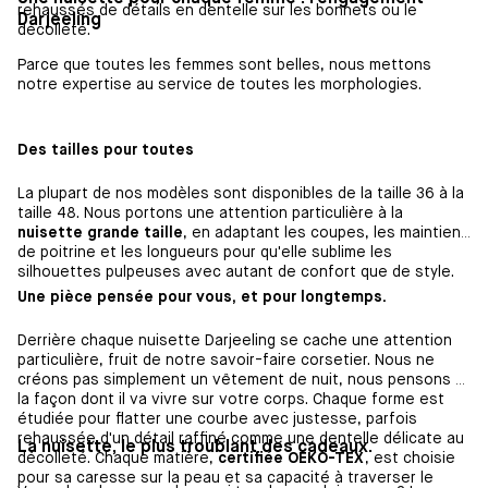
rehaussés de détails en dentelle sur les bonnets ou le
Darjeeling
décolleté.
Parce que toutes les femmes sont belles, nous mettons
notre expertise au service de toutes les morphologies.
Des tailles pour toutes
La plupart de nos modèles sont disponibles de la taille 36 à la
taille 48. Nous portons une attention particulière à la
nuisette grande taille
, en adaptant les coupes, les maintiens
de poitrine et les longueurs pour qu'elle sublime les
silhouettes pulpeuses avec autant de confort que de style.
Une pièce pensée pour vous, et pour longtemps.
Derrière chaque nuisette Darjeeling se cache une attention
particulière, fruit de notre savoir-faire corsetier. Nous ne
créons pas simplement un vêtement de nuit, nous pensons à
la façon dont il va vivre sur votre corps. Chaque forme est
étudiée pour flatter une courbe avec justesse, parfois
rehaussée d'un détail raffiné comme une dentelle délicate au
La nuisette, le plus troublant des cadeaux.
décolleté. Chaque matière,
certifiée OEKO-TEX
, est choisie
pour sa caresse sur la peau et sa capacité à traverser le