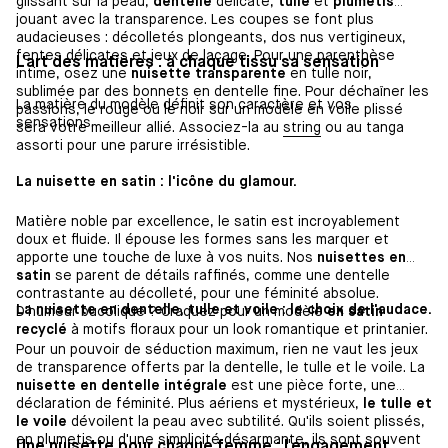
glissant sur la peau,
dentelle
délicate,
tulle
et
plumetis
jouant avec la transparence. Les coupes se font plus
audacieuses : décolletés plongeants, dos nus vertigineux,
fentes délicates et jeux de laçage. Pour une parenthèse
L'art des matières : à chaque tissu sa sensation
intime, osez une
nuisette transparente
en tulle noir,
sublimée par des bonnets en dentelle fine. Pour déchaîner les
La matière du modèle définit son caractère et vos
passions, le rouge ou le noir sur un modèle en voile plissé
sensations.
sera votre meilleur allié. Associez-la au
string
ou au tanga
assorti pour une parure irrésistible.
La nuisette en satin : l'icône du glamour.
Matière noble par excellence, le satin est incroyablement
doux et fluide. Il épouse les formes sans les marquer et
apporte une touche de luxe à vos nuits. Nos
nuisettes en
satin
se parent de détails raffinés, comme une dentelle
contrastante au décolleté, pour une féminité absolue.
La nuisette en dentelle, tulle et voile : le choix de l'audace.
D'humeur bucolique ? Craquez pour un modèle
en satin
recyclé
à motifs floraux pour un look romantique et printanier.
Pour un pouvoir de séduction maximum, rien ne vaut les jeux
de transparence offerts par la dentelle, le tulle et le voile. La
nuisette en dentelle intégrale
est une pièce forte, une
déclaration de féminité. Plus aériens et mystérieux,
le tulle et
le voile
dévoilent la peau avec subtilité. Qu'ils soient plissés,
en plumetis ou d'une simplicité désarmante, ils sont souvent
Une nuisette pour chaque femme : l'engagement