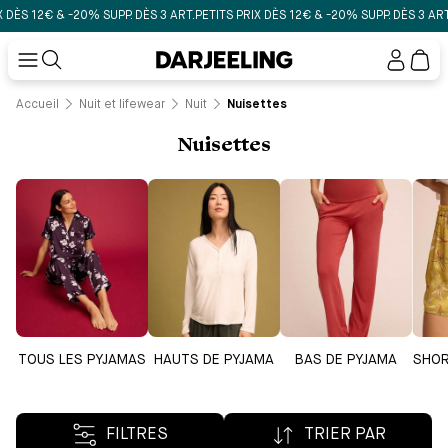
 12€ & -20% SUPP. DÈS 3 ART.
PETITS PRIX DÈS 12€ & -20% SUPP. DÈS 3 ART.
PET
Mon
compt
Accueil
Nuit et lifewear
Nuit
Nuisettes
Nuisettes
TOUS LES PYJAMAS
HAUTS DE PYJAMA
BAS DE PYJAMA
SHOR
FILTRES
TRIER PAR