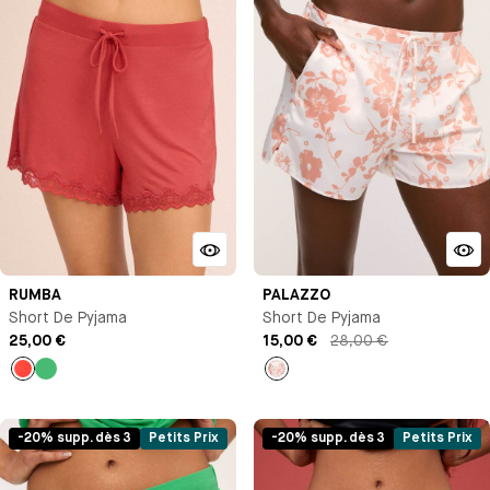
RUMBA
PALAZZO
Short De Pyjama
Short De Pyjama
25,00 €
15,00 €
28,00 €
Orange
Vert
Imprimé
-20% supp. dès 3
Petits Prix
-20% supp. dès 3
Petits Prix