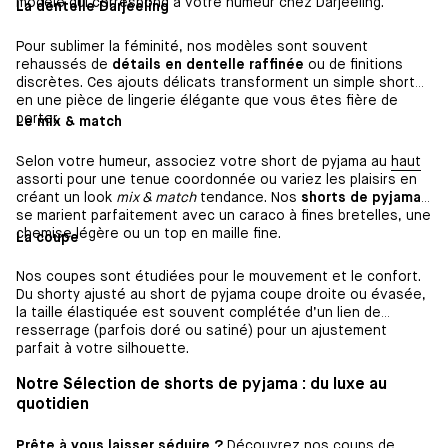
modèle qui correspond à votre humeur chez Darjeeling.
La dentelle Darjeeling
Pour sublimer la féminité, nos modèles sont souvent
rehaussés de
détails en dentelle raffinée
ou de finitions
discrètes. Ces ajouts délicats transforment un simple short
en une pièce de lingerie élégante que vous êtes fière de
porter.
Le mix & match
Selon votre humeur, associez votre short de pyjama au
haut
assorti pour une tenue coordonnée ou variez les plaisirs en
créant un look
mix & match
tendance. Nos
shorts de pyjama
se marient parfaitement avec un caraco à fines bretelles, une
chemise légère ou un top en maille fine.
La coupe
Nos coupes sont étudiées pour le mouvement et le confort.
Du shorty ajusté au short de pyjama coupe droite ou évasée,
la taille élastiquée est souvent complétée d’un lien de
resserrage (parfois doré ou satiné) pour un ajustement
parfait à votre silhouette.
Notre Sélection de shorts de pyjama : du luxe au
quotidien
Prête à vous laisser séduire ?
Découvrez nos coups de