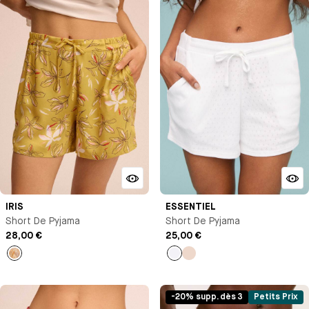
IRIS
ESSENTIEL
Short De Pyjama
Short De Pyjama
28,00 €
25,00 €
Imprimé
Blanc
Rose
-20% supp. dès 3
Petits Prix