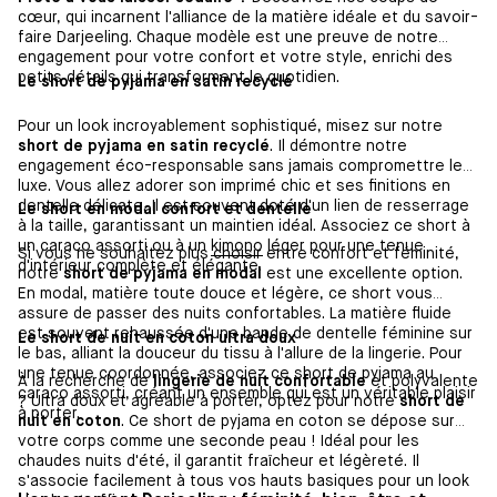
cœur, qui incarnent l'alliance de la matière idéale et du savoir-
faire Darjeeling. Chaque modèle est une preuve de notre
engagement pour votre confort et votre style, enrichi des
petits détails qui transforment le quotidien.
Le short de pyjama en satin recyclé
Pour un look incroyablement sophistiqué, misez sur notre
short de pyjama en satin recyclé
. Il démontre notre
engagement éco-responsable sans jamais compromettre le
luxe. Vous allez adorer son imprimé chic et ses finitions en
dentelle délicate. Il est souvent doté d'un lien de resserrage
Le short en modal confort et dentelle
à la taille, garantissant un maintien idéal. Associez ce short à
un caraco assorti ou à un
kimono
léger pour une tenue
Si vous ne souhaitez plus choisir entre confort et féminité,
d'intérieur complète et élégante.
notre
short de pyjama en modal
est une excellente option.
En modal, matière toute douce et légère, ce short vous
assure de passer des nuits confortables. La matière fluide
est souvent rehaussée d'une bande de dentelle féminine sur
Le short de nuit en coton ultra doux
le bas, alliant la douceur du tissu à l'allure de la lingerie. Pour
une tenue coordonnée, associez ce short de pyjama au
À la recherche de
lingerie de nuit confortable
et polyvalente
caraco assorti, créant un ensemble qui est un véritable plaisir
? Ultra doux et agréable à porter, optez pour notre
short de
à porter.
nuit en coton
. Ce short de pyjama en coton se dépose sur
votre corps comme une seconde peau ! Idéal pour les
chaudes nuits d'été, il garantit fraîcheur et légèreté. Il
s'associe facilement à tous vos hauts basiques pour un look