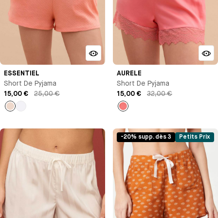
ESSENTIEL
AURELE
Short De Pyjama
Short De Pyjama
15,00 €
25,00 €
15,00 €
32,00 €
Rose
Blanc
Corail
-20% supp. dès 3
Petits Prix