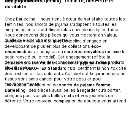
L'engagement Darjeeling : féminité, bien-être et
simple et efficace.
durabilité
Chez Darjeeling, il nous tient à cœur de satisfaire toutes les
féminités. Nos shorts de pyjama s’adaptent à toutes les
morphologies et sont disponibles dans de multiples tailles.
Nous concevons des pièces qui vous mettent en valeur,
quelle que soit votre silhouette.
Pour une mode plus éthique, Darjeeling s’engage en
développant de plus en plus de collections
éco-
responsables
et conçues en
matières recyclées
(comme le
satin recyclé ou le modal). Cet engagement reflète la
demande croissante des consommatrices pour des produits
De plus, tous nos modèles lingerie et
pyjama
femme
sont
plus durables.
labellisés OEKO-TEX Standard 100
, certifiant la non-toxicité
des textiles et des colorants. Ce label est la garantie que nos
tissus sont sans danger pour votre peau et pour
l'environnement.
Découvrez la collection de
shorts de pyjama femme
Darjeeling
: des pièces aussi belles à regarder qu'à porter,
conçues pour vos plus belles nuits et vos journées de
détente. Votre nouveau compagnon de douceur vous attend.