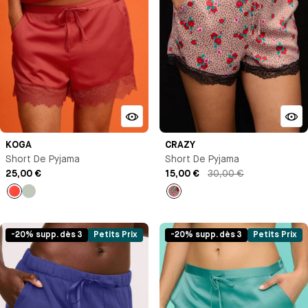
KOGA
CRAZY
Short De Pyjama
Short De Pyjama
25,00 €
15,00 €
30,00 €
Orange
Vert
Imprimé
pastel
-20% supp. dès 3
Petits Prix
-20% supp. dès 3
Petits Prix