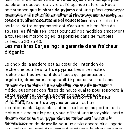
célébrer la douceur de vivre et l'élégance naturelle. Nous
comprenons que le
short de pyjama
est une pièce
homewear
essentielle : il doit offrir une liberté de mouvement totale
Découvrez notre sélection de
shorts de pyjama
pensés pour
tout en sublimant toutes les silhouettes.
vous offrir des nuits sereines et des moments de détente
parfaits. Notre engagement est d'assurer le bien-être de
toutes les féminités
, c'est pourquoi nos modèles s’adaptent
à toutes les morphologies, disponibles dans de multiples
tailles, du 36 au 46.
Les matières Darjeeling : la garantie d'une fraîcheur
élégante
Le choix de la matière est au cœur de l'intention de
recherche pour le
short de pyjama
. Les internautes
recherchent activement des tissus qui garantissent
légèreté, douceur et respirabilité
pour un sommeil sans
chaleur excessive. Chez Darjeeling, nous sélectionnons
Le satin et la soie : l'élégance du short de nuit chic
méticuleusement des fibres de haute qualité pour répondre à
cette exigence, tout en ajoutant notre touche de
Pour un look sophistiqué et une sensation de fraîcheur
raffinement.
immédiate, le
short de pyjama en satin
est un
incontournable. Agréable tant au toucher qu’au porter, cette
matière glisse sur la peau, vous offrant une incroyable liberté
de mouvements et un tombé impeccable, parfait pour le
Nous proposons des
pyjamas shorts en satin
ou des
homewear
.
modèles ornés de
dentelle
pour un style encore plus lingerie.