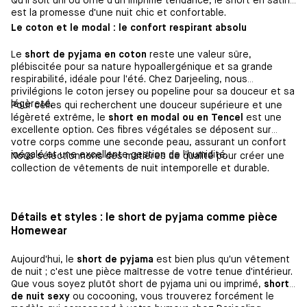
Qu'il soit uni ou orné d'un imprimé tendance, le short en satin
est la promesse d'une nuit chic et confortable.
Le coton et le modal : le confort respirant absolu
Le
short de pyjama en coton
reste une valeur sûre,
plébiscitée pour sa nature hypoallergénique et sa grande
respirabilité, idéale pour l'été. Chez Darjeeling, nous
privilégions le coton jersey ou popeline pour sa douceur et sa
légèreté.
Pour celles qui recherchent une douceur supérieure et une
légèreté extrême, le
short en modal ou en Tencel
est une
excellente option. Ces fibres végétales se déposent sur
votre corps comme une seconde peau, assurant un confort
inégalé et une excellente gestion de l'humidité.
Nous sélectionnons des matières de qualité pour créer une
collection de vêtements de nuit intemporelle et durable.
Détails et styles : le short de pyjama comme pièce
Homewear
Aujourd'hui, le
short de pyjama
est bien plus qu'un vêtement
de nuit ; c'est une pièce maîtresse de votre tenue d'intérieur.
Que vous soyez plutôt short de pyjama uni ou imprimé,
short
de nuit sexy
ou cocooning, vous trouverez forcément le