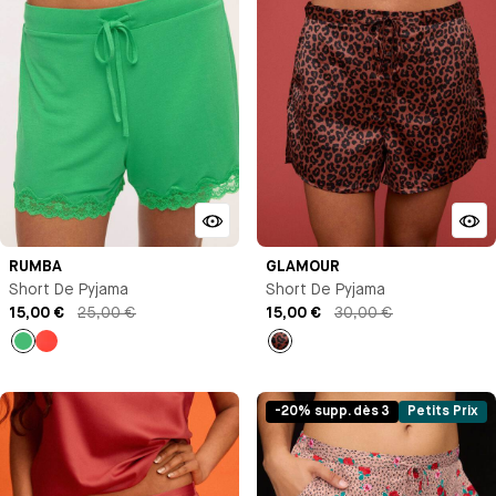
RUMBA
GLAMOUR
Short De Pyjama
Short De Pyjama
15,00 €
25,00 €
15,00 €
30,00 €
Vert
Orange
Imprimé
-20% supp. dès 3
Petits Prix