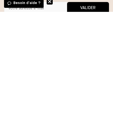
Besoin d'aide ?
VALIDER
Vous pouvez vous désinscrire à tout moment.
*En m'inscrivant, j'autorise l'utilisation de pixels et liens de suivi pour
mesurer la délivrabilité et la performance des communications, et
recevoir des contenus personnalisés. Pour plus d'informations,
consultez notre politique de confidentialité.
BESOIN D'AIDE ?
MA COMMANDE
DARJEELING
GROUPE CHANTELLE
INFORMATION