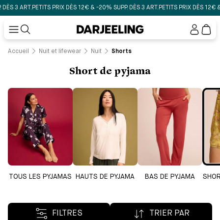
 ART.
PETITS PRIX DÈS 12€ & -20% SUPP. DÈS 3 ART.
PETITS PRIX DÈS 12€ & -20%
Mon
compt
Accueil
Nuit et lifewear
Nuit
Shorts
Short de pyjama
TOUS LES PYJAMAS
HAUTS DE PYJAMA
BAS DE PYJAMA
SHOR
FILTRES
TRIER PAR