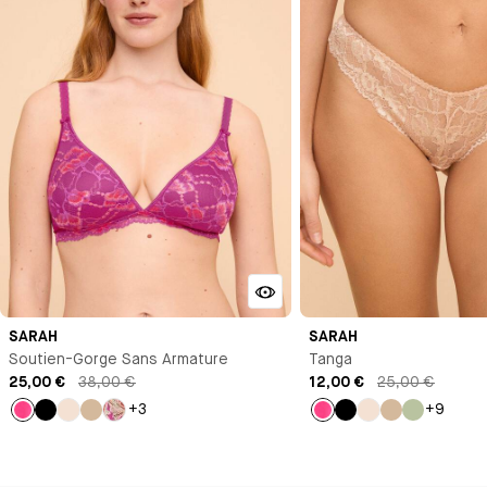
SARAH
SARAH
Soutien-Gorge Sans Armature
Tanga
25,00 €
38,00 €
12,00 €
25,00 €
+3
+9
Rose
Noir
Milk
Beige
Imprimé
Rose
Noir
Milk
Beige
Vert
d'eau