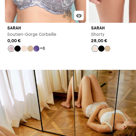
SARAH
SARAH
Soutien-Gorge Corbeille
Shorty
0,00 €
28,00 €
+6
Bleu
Noir
Milk
Beige
Violet
Milk
Noir
Beige
clair