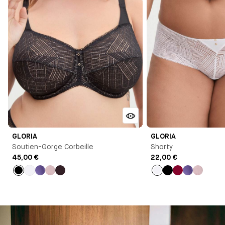
GLORIA
GLORIA
Soutien-Gorge Corbeille
Shorty
45,00 €
22,00 €
Noir
Blanc
Violet
Bleu
Marron
Blanc
Noir
Lie
Violet
Bleu
clair
de
clair
vin