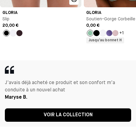
GLORIA
GLORIA
Slip
Soutien-Gorge Corbeille
20,00 €
0,00 €
+1
Noir
Blanc
Marron
Bleu
Noir
Blanc
Violet
Bleu
Jusqu'au bonnet H
clair
J'avais déjà acheté ce produit et son confort m'a
conduite à un nouvel achat
Maryse B.
VOIR LA COLLECTION