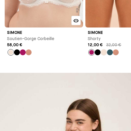
SIMONE
SIMONE
Soutien-Gorge Corbeille
Shorty
58,00 €
12,00 €
32,00 €
Milk
Noir
Rose
Vieux
Rose
Noir
Milk
Bleu
Vieux
rose
rose