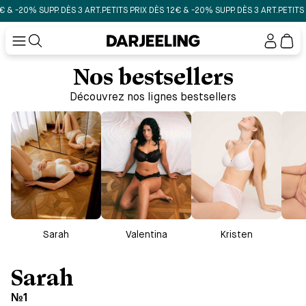
ÈS 3 ART.
PETITS PRIX DÈS 12€ & -20% SUPP. DÈS 3 ART.
PETITS PRIX DÈS 12€ & -
Mon
compt
Nos bestsellers
Découvrez nos lignes bestsellers
Sarah
Valentina
Kristen
Sarah
№1