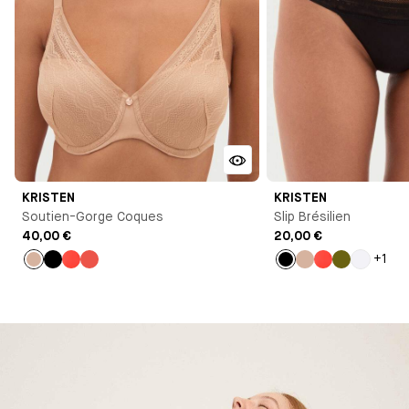
KRISTEN
KRISTEN
Soutien-Gorge Coques
Slip Brésilien
40,00 €
20,00 €
+1
Nude
Noir
Orange
Corail
Noir
Nude
Orange
Vert
Blanc