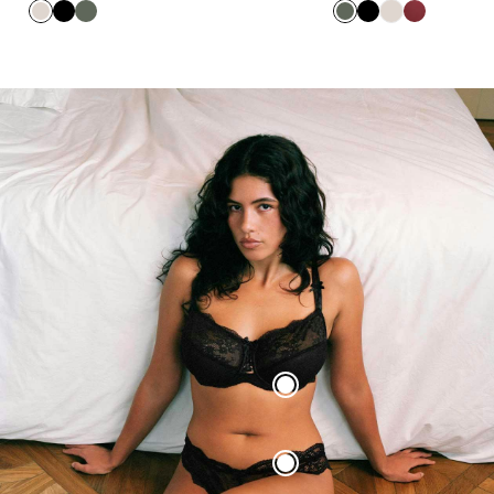
Talc
Noir
Vert
Vert
Noir
Talc
Bordeaux