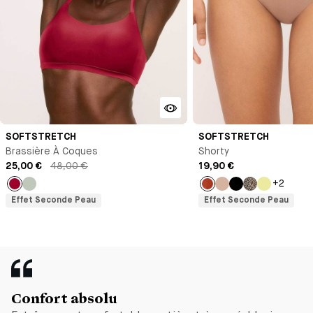
SOFTSTRETCH
SOFTSTRETCH
Brassière À Coques
Shorty
25,00 €
48,00 €
19,90 €
+2
Pomme
Vert
Ecureuil
Nude
Noir
Léopard
Citrus
Effet Seconde Peau
Effet Seconde Peau
d'amour
pastel
Confort absolu