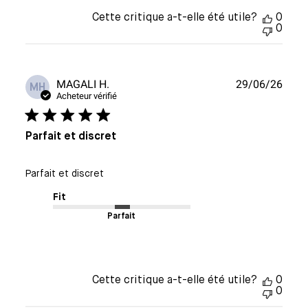
Cette critique a-t-elle été utile?
0
0
Date
MAGALI H.
29/06/26
MH
de
Acheteur vérifié
publi
Parfait et discret
Parfait et discret
Fit
Parfait
Cette critique a-t-elle été utile?
0
0