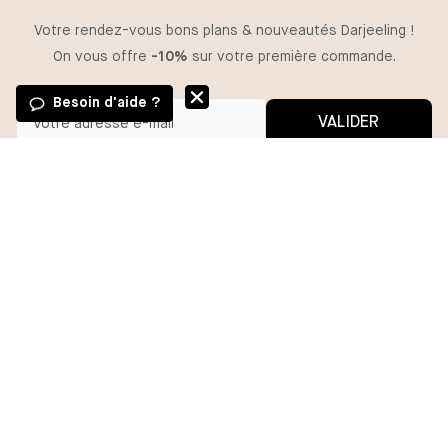
Votre rendez-vous bons plans & nouveautés Darjeeling !
On vous offre
-10%
sur votre première commande.
Besoin d'aide ?
VALIDER
GUIDE DES TAILLES
Vous pouvez vous désinscrire à tout moment.
*En m'inscrivant, j'autorise l'utilisation de pixels et liens de suivi pour
mesurer la délivrabilité et la performance des communications, et
TAILLE
recevoir des contenus personnalisés. Pour plus d'informations,
consultez notre politique de confidentialité.
38
40
42
44
46
48
AJOUTER
BESOIN D'AIDE ?
MA COMMANDE
DARJEELING