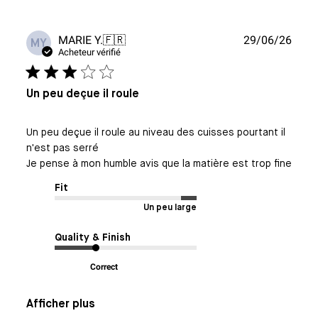
Date
MARIE Y.
🇫🇷
29/06/26
MY
de
Acheteur vérifié
publi
Un peu deçue il roule
Un peu deçue il roule au niveau des cuisses pourtant il
n'est pas serré
Je pense à mon humble avis que la matière est trop fine
Fit
Un peu large
Quality & Finish
Correct
Afficher plus