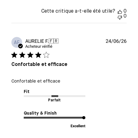
Cette critique a-t-elle été utile?
0
0
Date
AURELIE F.
🇫🇷
24/06/26
AF
de
Acheteur vérifié
publi
Confortable et efficace
Confortable et efficace
Fit
Parfait
Quality & Finish
Excellent