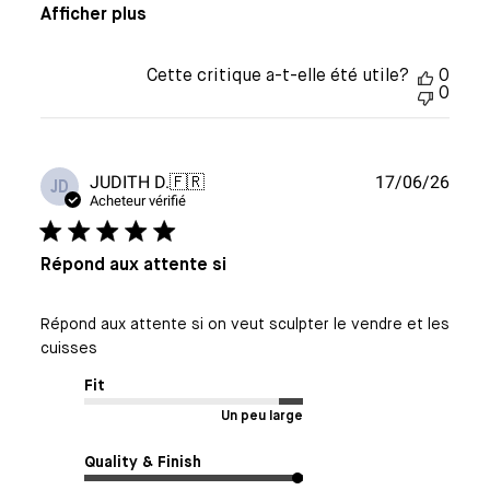
Afficher plus
Cette critique a-t-elle été utile?
0
0
Date
JUDITH D.
🇫🇷
17/06/26
JD
de
Acheteur vérifié
publi
Répond aux attente si
Répond aux attente si on veut sculpter le vendre et les
cuisses
Fit
Un peu large
Quality & Finish