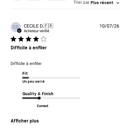
Trier par
:
Plus récent
Date
CECILE D.
🇫🇷
10/07/26
CD
de
Acheteur vérifié
publi
Difficile à enfiler
Difficile à enfiler
Fit
Un peu serré
Quality & Finish
Correct
Afficher plus