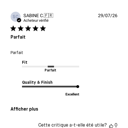
Date
SABINE C.
🇫🇷
29/07/26
SC
de
Acheteur vérifié
publi
Parfait
Parfait
Fit
Parfait
Quality & Finish
Excellent
Afficher plus
Cette critique a-t-elle été utile?
0