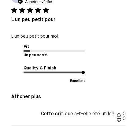
de
Acheteur vérifié
publi
L un peu petit pour
L un peu petit pour moi.
Fit
Un peu serré
Quality & Finish
Excellent
Afficher plus
Cette critique a-t-elle été utile?
0
0