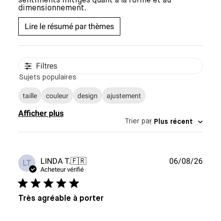
sentiments mitigés quant à la forme et au
dimensionnement.
Lire le résumé par thèmes
Filtres
Sujets populaires
taille
couleur
design
ajustement
Afficher plus
Trier par
:
Plus récent
Date
LINDA T.
🇫🇷
06/08/26
LT
de
Acheteur vérifié
publi
Très agréable à porter