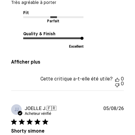
Très agréable à porter
Fit
Parfait
Quality & Finish
Excellent
Afficher plus
Cette critique a-t-elle été utile?
0
0
Date
JOELLE J.
🇫🇷
05/08/26
JJ
de
Acheteur vérifié
publi
Shorty simone