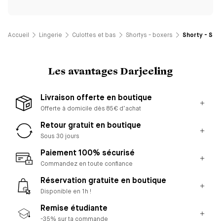
Accueil
Lingerie
Culottes et bas
Shortys - boxers
Shorty - Sim
Les avantages Darjeeling
Livraison offerte en boutique
Offerte à domicile dès 85€ d’achat
Retour gratuit en boutique
Sous 30 jours
Paiement 100% sécurisé
Commandez en toute confiance
Réservation gratuite en boutique
Disponible en 1h !
Remise étudiante
-35% sur ta commande