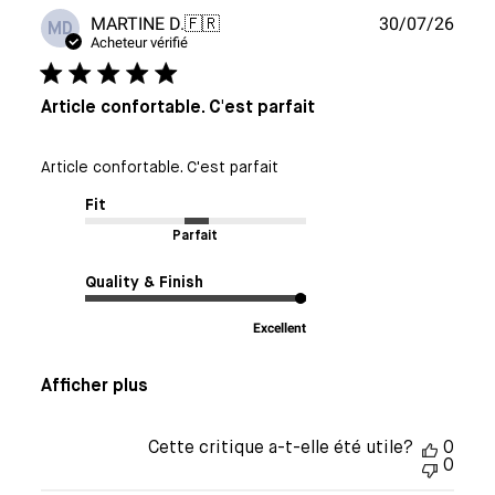
Date
MARTINE D.
🇫🇷
30/07/26
MD
de
Acheteur vérifié
publi
Article confortable. C'est parfait
Article confortable. C'est parfait
Fit
Parfait
Quality & Finish
Excellent
Afficher plus
Cette critique a-t-elle été utile?
0
0