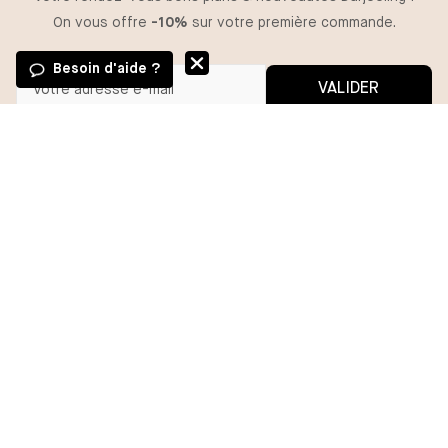
On vous offre
-10%
sur votre première commande.
Besoin d'aide ?
VALIDER
GUIDE DES TAILLES
Vous pouvez vous désinscrire à tout moment.
*En m'inscrivant, j'autorise l'utilisation de pixels et liens de suivi pour
mesurer la délivrabilité et la performance des communications, et
TAILLE
recevoir des contenus personnalisés. Pour plus d'informations,
consultez notre politique de confidentialité.
S
M
L
XL
AJOUTER
BESOIN D'AIDE ?
MA COMMANDE
DARJEELING
GROUPE CHANTELLE