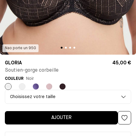
Nao
porte un
95G
GLORIA
45,00 €
Soutien-gorge corbeille
COULEUR
Noir
Noir
Blanc
Violet
Bleu
Marron
clair
Choisissez votre taille
AJOUTER