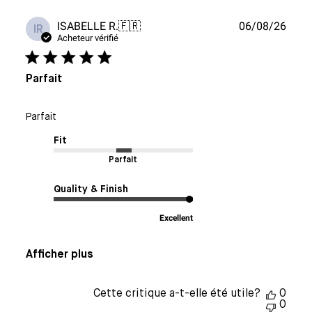
Date
ISABELLE R.
🇫🇷
06/08/26
IR
de
Acheteur vérifié
publi
Parfait
Parfait
Fit
Parfait
Quality & Finish
Excellent
Afficher plus
Cette critique a-t-elle été utile?
0
0