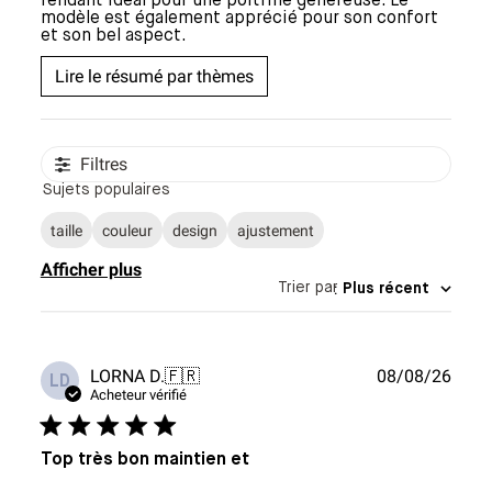
rendant idéal pour une poitrine généreuse. Le
modèle est également apprécié pour son confort
et son bel aspect.
Lire le résumé par thèmes
Filtres
Sujets populaires
taille
couleur
design
ajustement
Afficher plus
Trier par
:
Plus récent
Date
LORNA D.
🇫🇷
08/08/26
LD
de
Acheteur vérifié
publi
Top très bon maintien et