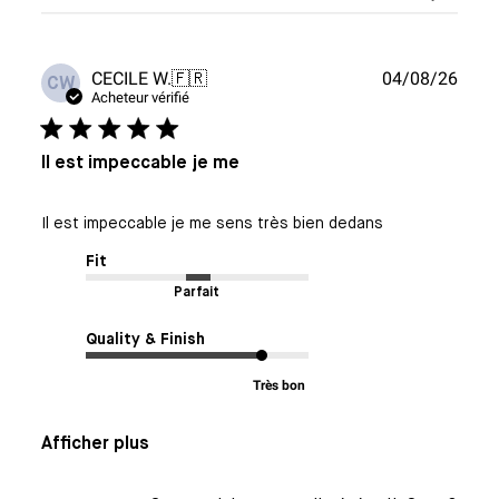
Date
CECILE W.
🇫🇷
04/08/26
CW
de
Acheteur vérifié
publi
Il est impeccable je me
Il est impeccable je me sens très bien dedans
Fit
Parfait
Quality & Finish
Très bon
Afficher plus