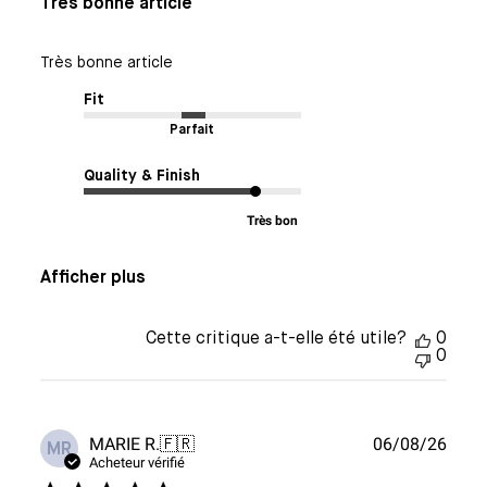
Très bonne article
Très bonne article
Fit
Parfait
Quality & Finish
Très bon
Afficher plus
Cette critique a-t-elle été utile?
0
0
Date
MARIE R.
🇫🇷
06/08/26
MR
de
Acheteur vérifié
publi