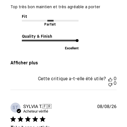
Top très bon maintien et très agréable a porter
Fit
Parfait
Quality & Finish
Excellent
Afficher plus
Cette critique a-t-elle été utile?
0
0
Date
SYLVIA T.
🇫🇷
08/08/26
ST
de
Acheteur vérifié
publi