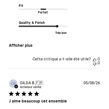
Fit
Parfait
Quality & Finish
Très bon
Afficher plus
Cette critique a-t-elle été utile?
0
0
Date
GILDA B.
🇫🇷
05/08/26
GB
de
Acheteur vérifié
publi
J aime beaucoup cet ensemble