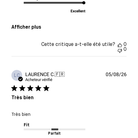
Excellent
Afficher plus
Cette critique a-t-elle été utile?
0
0
Date
LAURENCE C.
🇫🇷
05/08/26
LC
de
Acheteur vérifié
publi
Très bien
Très bien
Fit
Parfait