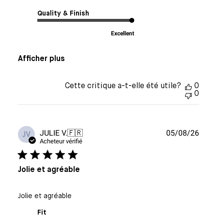
Quality & Finish
Excellent
Afficher plus
Cette critique a-t-elle été utile?
0
0
Date
JULIE V.
🇫🇷
05/08/26
JV
de
Acheteur vérifié
publi
Jolie et agréable
Jolie et agréable
Fit