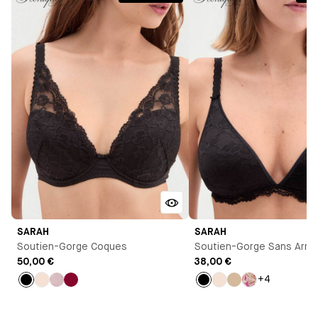
SARAH
SARAH
Soutien-Gorge Coques
Soutien-Gorge Sans Arma
50,00 €
38,00 €
+4
Noir
Milk
Bleu
Lie
Noir
Milk
Beige
Imprimé
de
vin