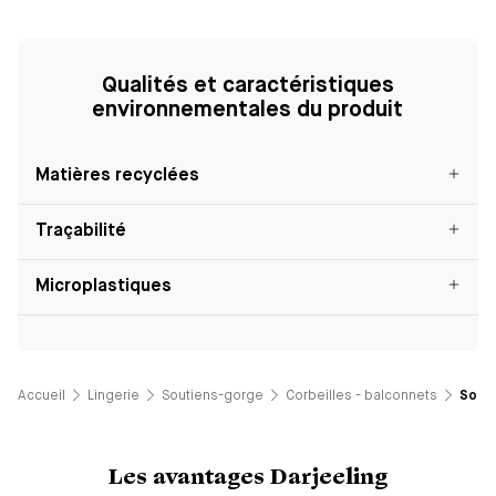
Qualités et caractéristiques
environnementales du produit
Matières recyclées
Traçabilité
Microplastiques
Accueil
Lingerie
Soutiens-gorge
Corbeilles - balconnets
Souti
Les avantages Darjeeling