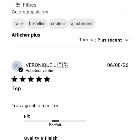
Filtres
Sujets populaires
taille
bretelles
couleur
ajustement
Afficher plus
Trier par
:
Plus récent
Date
VERONIQUE L.
🇫🇷
06/08/26
VL
de
Acheteur vérifié
publi
Top
Très agréable à porter
Fit
Parfait
Quality & Finish