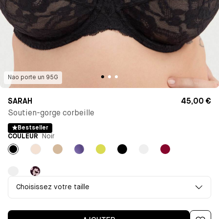
Nao
porte un
95G
SARAH
45,00 €
Soutien-gorge corbeille
Bestseller
COULEUR
Noir
Noir
Milk
Beige
Violet
Jaune
Noir
Rose
Lie
clair
de
vin
Imprimé
Imprimé
Choisissez votre taille