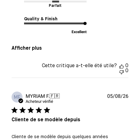
Parfait
Quality & Finish
Excellent
Afficher plus
Cette critique a-t-elle été utile?
0
0
Date
MYRIAM F.
🇫🇷
05/08/26
MF
de
Acheteur vérifié
publi
Cliente de se modèle depuis
Cliente de se modèle depuis quelques années