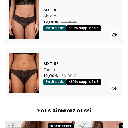
SIXTINE
Shorty
12,00 €
30,00 €
Petits prix
-20% supp. dès 3
SIXTINE
Tanga
12,00 €
30,00 €
Petits prix
-20% supp. dès 3
Vous aimerez aussi
Bestseller
B