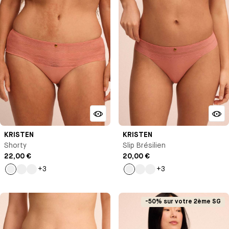
KRISTEN
KRISTEN
Shorty
Slip Brésilien
22,00 €
20,00 €
+3
+3
Corail
Nude
Noir
Corail
Nude
Noir
-50% sur votre 2ème SG