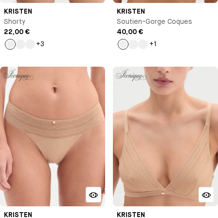
KRISTEN
KRISTEN
Shorty
Soutien-Gorge Coques
22,00 €
40,00 €
+3
+1
Nude
Noir
Orange
Nude
Noir
Orange
KRISTEN
KRISTEN