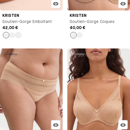
KRISTEN
KRISTEN
Soutien-Gorge Emboîtant
Soutien-Gorge Coques
42,00 €
40,00 €
Nude
Noir
Blanc
Nude
Noir