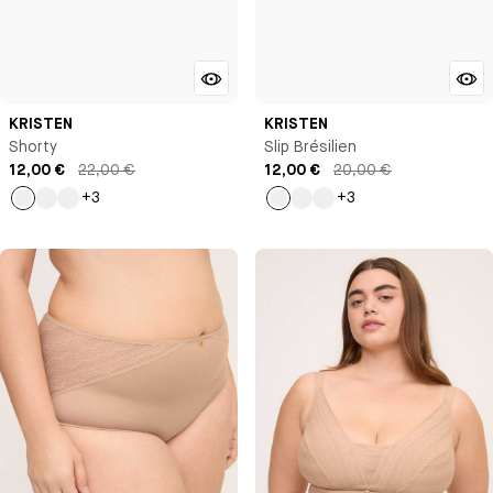
KRISTEN
KRISTEN
Shorty
Slip Brésilien
12,00 €
22,00 €
12,00 €
20,00 €
+3
+3
Vert
Nude
Noir
Vert
Nude
Noir