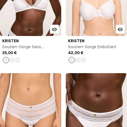
KRISTEN
KRISTEN
Soutien-Gorge Sans
Soutien-Gorge Emboîtant
Armature
35,00 €
42,00 €
Blanc
Nude
Noir
Blanc
Nude
Noir