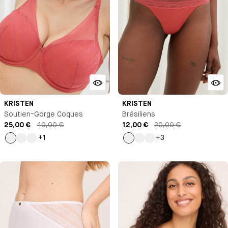
KRISTEN
KRISTEN
Soutien-Gorge Coques
Brésiliens
25,00 €
40,00 €
12,00 €
20,00 €
+1
+3
Orange
Nude
Noir
Orange
Nude
Noir