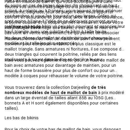
une carrure trop marquée et atténue l’effet “carré” du haut
l’aise en maillot de bain et qui vous accompagnera dans
du corps en cas de larges épaules. En choisissant un haut
toutes vos activités à la plage ou à la piscine : farniente et
coloré, à volants ou à fronces, vous pouvez même atténuer
bronzette, baignade, jeux de plage. Il doit vous apporter
vos hanches si vous les trouvez un peu larges. Celles qui
confort et assurance et pour cela, avoir la bonne couvrance,
sont moins à l’aise à l’idée de se découvrir pourront aussi
la bonne couleur et la coupe qui met le mieux en valeur votre
préférer un bas de bikini un peu plus couvrant et associer leur
Les hauts de bikini
morphologie. L’avantage des bikinis, c’est que le haut et le
haut triangle avec une culotte de bikini à taille haute.
bas sont en vente séparément, ce qui permet de dissocier
les deux pièces du maillot et de choisir pour chacune le
Plusieurs formes de haut de maillot de bain femme peuvent
modèle et la taille les plus appropriés.
convenir pour composer un bikini. Le plus classique est le
maillot triangle. Sans armatures ni fioritures, il se compose de
deux triangles qui couvrent la poitrine, reliés par des liens
coulissants à nouer dans le dos et derrière le cou.
Mais vous pouvez également opter pour un haut de maillot de
bain avec armatures pour davantage de maintien, pour un
haut de forme brassière pour plus de confort ou pour un
modèle à coques pour réhausser le volume de votre poitrine.
Vous trouverez dans la collection Darjeeling
de très
nombreux modèles de
haut de maillot de bain
à prix modéré
dans un large éventail de tailles allant 85B au 105G (Les
bonnets A et H sont également disponibles pour certaines
tailles).
Les bas de bikinis
Pour le choix de votre bas de maillot de bain, vous disposez