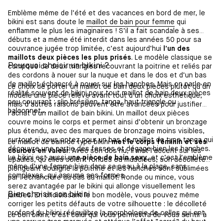
Emblème même de l’été et des vacances en bord de mer, le
bikini est sans doute le
maillot de bain pour femme
qui
enflamme le plus les imaginaires ! S’il a fait scandale à ses
débuts et a même été interdit dans les années 50 pour sa
couvrance jugée trop limitée, c’est aujourd’hui
l’un des
maillots deux pièces les plus prisés
. Le modèle classique se
Pourquoi choisir un bikini ?
compose de deux triangles recouvrant la poitrine et reliés par
des cordons à nouer sur la nuque et dans le dos et d’un bas
de maillot échancré à nouer sur les hanches. Mais on parle en
Le choix de porter un maillot de bain deux pièces plutôt qu’un
réalité souvent de bikini pour tout maillot de bain deux pièces
modèle une pièce relève avant tout d’un choix esthétique,
peu couvrant : slip brésilien, tanga, haut triangle ou
mais d’autres raisons peuvent être avancées pour justifier
balconnet…
l’achat d’un maillot de bain bikini. Un maillot deux pièces
couvre moins le corps et permet ainsi d’obtenir un bronzage
plus étendu, avec des marques de bronzage moins visibles,
surtout si vous optez pour un bas de maillot de type tanga qui
Le maillot de bain de type bikini
met le corps féminin et ses
découvre une partie des fesses et dégage bien les hanches.
courbes en valeur
. Avec son dos nu, il met l’accent sur les
Le bikini est aussi
une pièce de bain sexy
, et c’est l’emblème
épaules, qu’elles soient rondes ou musclées, son décolleté
même d’une femme bien dans sa peau à la plage, sans
plongeant souligne la poitrine et les hanches sont sublimées
complexes, qui assume ses formes.
par l’échancrure du bas du maillot. Ronde ou mince, vous
serez avantagée par le bikini qui allonge visuellement les
Bien choisir son bikini
jambes. En choisissant le bon modèle, vous pouvez même
corriger les petits défauts de votre silhouette : le décolleté
profond du bikini rééquilibre la morphologie de celles qui ont
Le bon bikini, c’est celui qui vous permettra de vous sentir à