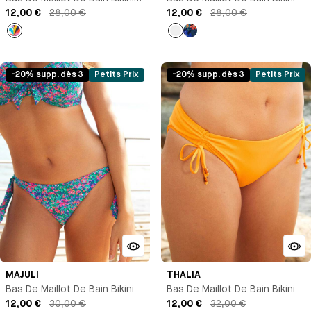
Brésilien
12,00 €
28,00 €
12,00 €
28,00 €
Imprimé
Imprimé
Imprimé
-20% supp. dès 3
Petits Prix
-20% supp. dès 3
Petits Prix
MAJULI
THALIA
Bas De Maillot De Bain Bikini
Bas De Maillot De Bain Bikini
12,00 €
30,00 €
12,00 €
32,00 €