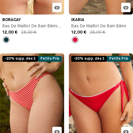
BORACAY
IKARIA
Bas De Maillot De Bain Bikini
Bas De Maillot De Bain Bikini
Brésilien
12,00 €
28,00 €
12,00 €
28,00 €
Vert
Rouge
sapin
-20% supp. dès 3
Petits Prix
-20% supp. dès 3
Petits Prix