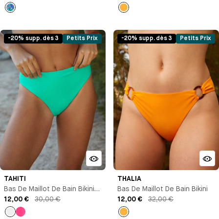
Imprimé
Jaune
orange
-20% supp. dès 3
Petits Prix
-20% supp. dès 3
Petits Prix
TAHITI
THALIA
Bas De Maillot De Bain Bikini
Bas De Maillot De Bain Bikini
Brésilien
12,00 €
30,00 €
12,00 €
32,00 €