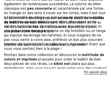
également de nombreuses possibilités. La culotte de bikini
classique est
peu couvrante
et caractérisée par une forme
en triangle et des liens à nouer sur les côtés, mais il est tout
à fait possible de choisir un autre type de culotte ou de slip
La collection Darjeeling propose
un vaste choix de modèles
de bain. Pour rester dans l’esprit bikini, choisissez votre
de maillots de bain bikinis
dans des tailles allant du 36 au
culotte parmi les bas de maillots avec des côtés étroits et
48, et chaque année des nouveautés à petits prix pour
une échancrure marquée
comme un slip brésilien ou un tanga
composer votre bikini préféré.
qui expose davantage les hanches. Si vous craignez de ne
pas vous sentir à votre aise, préférez un bas plus couvrant
comme une culotte de bain taille haute, l’essentiel étant que
Maillot de bain bikini : couleurs et imprimés
vous vous sentiez bien à la plage !
Piochez dans notre collection et découvrez la
multitude de
coloris et imprimés
proposés pour créer le maillot de bain
deux pièces de vos rêves. Le
bikini noir
plaira aux plus
minimalistes, mais vous pouvez aussi opter pour des couleurs
En savoir plus
plus franches avec un
bikini rouge
, orange ou vert, voire
avec l’un de nos imprimés : léopard, vichy, tropical, fleuri, rayé
ou zébré… Pour créer un maillot de bain unique, vous pouvez
opter pour un ensemble dépareillé et choisir un haut triangle
et une culotte dans différentes teintes ou motifs
contrastés.