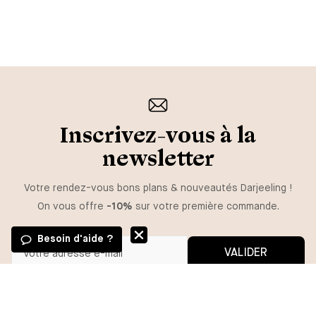
Inscrivez-vous à la
newsletter
Votre rendez-vous bons plans & nouveautés Darjeeling !
On vous offre
-10%
sur votre première commande.
Besoin d'aide ?
VALIDER
Vous pouvez vous désinscrire à tout moment.
*En m'inscrivant, j'autorise l'utilisation de pixels et liens de suivi pour
mesurer la délivrabilité et la performance des communications, et