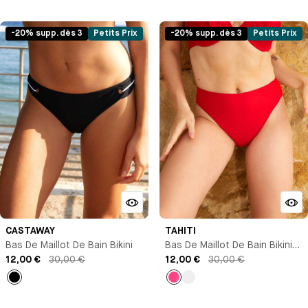
Vert
Rose
Jaune
clair
orange
-20% supp. dès 3
Petits Prix
-20% supp. dès 3
Petits Prix
CASTAWAY
TAHITI
Bas De Maillot De Bain Bikini
Bas De Maillot De Bain Bikini
12,00 €
30,00 €
Brésilien
12,00 €
30,00 €
Noir
Rose
Vert
clair