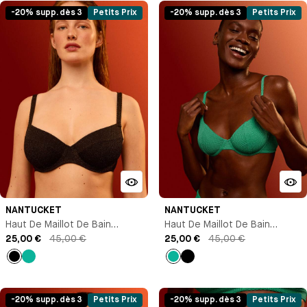
-20% supp. dès 3
Petits Prix
-20% supp. dès 3
Petits Prix
NANTUCKET
NANTUCKET
Haut De Maillot De Bain
Haut De Maillot De Bain
Corbeille
25,00 €
45,00 €
Corbeille
25,00 €
45,00 €
Noir
Vert
Vert
Noir
-20% supp. dès 3
Petits Prix
-20% supp. dès 3
Petits Prix