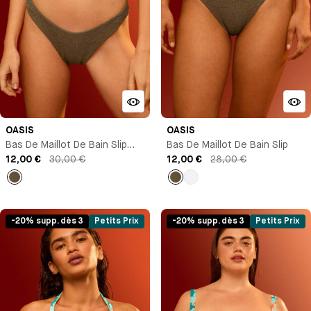
OASIS
OASIS
Bas De Maillot De Bain Slip
Bas De Maillot De Bain Slip
Brésilien
12,00 €
30,00 €
12,00 €
28,00 €
empty
empty
Blanc
-20% supp. dès 3
Petits Prix
-20% supp. dès 3
Petits Prix