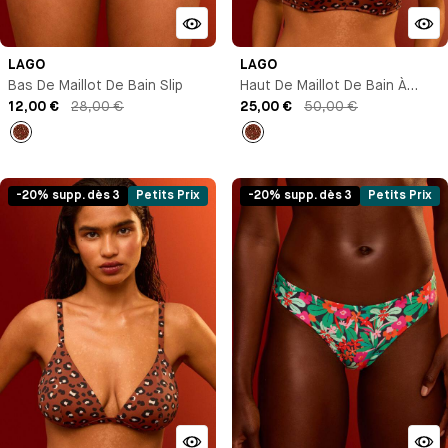
LAGO
LAGO
Bas De Maillot De Bain Slip
Haut De Maillot De Bain À
12,00 €
28,00 €
Coques
25,00 €
50,00 €
Imprimé
Imprimé
-20% supp. dès 3
Petits Prix
-20% supp. dès 3
Petits Prix