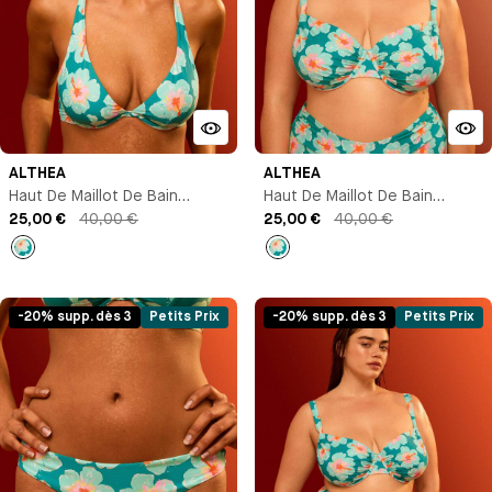
ALTHEA
ALTHEA
Haut De Maillot De Bain
Haut De Maillot De Bain
Triangle Avec Armature
25,00 €
40,00 €
Corbeille
25,00 €
40,00 €
Imprimé
Imprimé
-20% supp. dès 3
Petits Prix
-20% supp. dès 3
Petits Prix