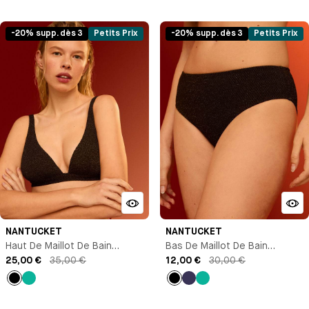
Noir
Vert
Noir
Vert
-20% supp. dès 3
Petits Prix
-20% supp. dès 3
Petits Prix
NANTUCKET
NANTUCKET
Haut De Maillot De Bain
Bas De Maillot De Bain
Triangle
25,00 €
35,00 €
Culotte Échancrée
12,00 €
30,00 €
Noir
Vert
Noir
Bleu
Vert
marine