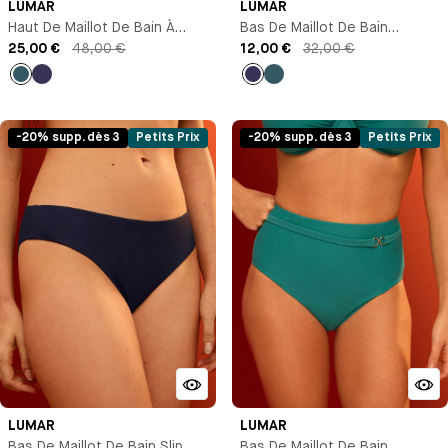
LUMAR
LUMAR
Haut De Maillot De Bain À
Bas De Maillot De Bain
Coques
25,00 €
48,00 €
Culotte Taille Haute
12,00 €
32,00 €
Bleu
Bleu
Bleu
Bleu
marine
marine
-20% supp. dès 3
Petits Prix
-20% supp. dès 3
Petits Prix
LUMAR
LUMAR
Bas De Maillot De Bain Slip
Bas De Maillot De Bain