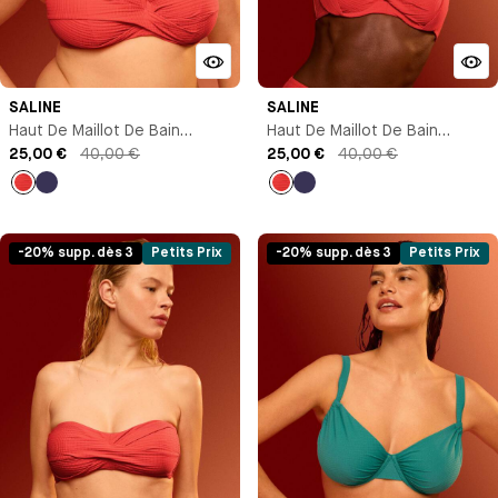
SALINE
SALINE
Haut De Maillot De Bain
Haut De Maillot De Bain
Brassière Avec Armature
25,00 €
40,00 €
Corbeille
25,00 €
40,00 €
Rouge
Bleu
Rouge
Bleu
marine
marine
-20% supp. dès 3
Petits Prix
-20% supp. dès 3
Petits Prix