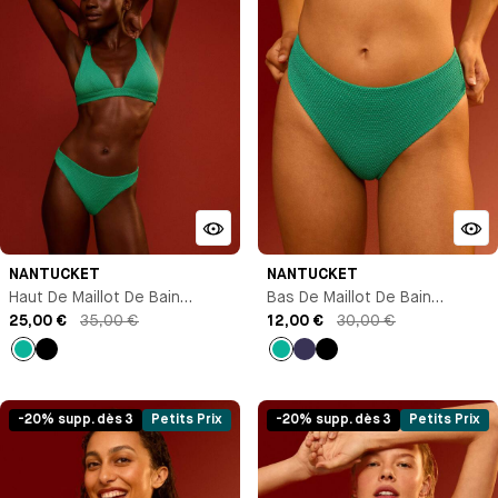
NANTUCKET
NANTUCKET
Haut De Maillot De Bain
Bas De Maillot De Bain
Triangle
25,00 €
35,00 €
Culotte Échancrée
12,00 €
30,00 €
Vert
Noir
Vert
Bleu
Noir
marine
-20% supp. dès 3
Petits Prix
-20% supp. dès 3
Petits Prix