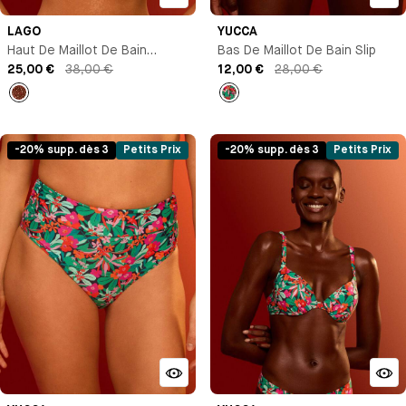
LAGO
YUCCA
Haut De Maillot De Bain
Bas De Maillot De Bain Slip
Triangle
25,00 €
38,00 €
12,00 €
28,00 €
Imprimé
Imprimé
-20% supp. dès 3
Petits Prix
-20% supp. dès 3
Petits Prix