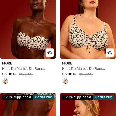
FIORE
FIORE
Haut De Maillot De Bain
Haut De Maillot De Bain
Bandeau
25,00 €
45,00 €
Corbeille
25,00 €
45,00 €
Imprimé
Imprimé
-20% supp. dès 3
Petits Prix
-20% supp. dès 3
Petits Prix