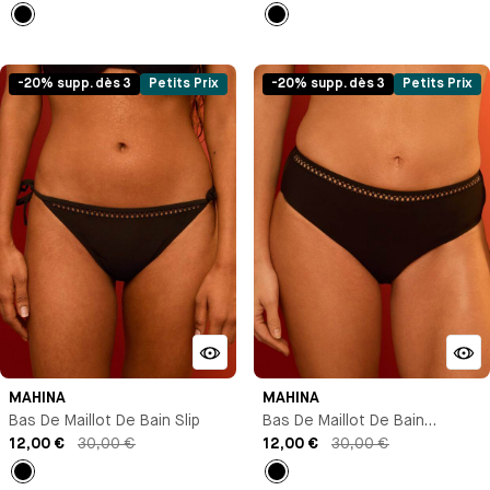
Noir
Noir
-20% supp. dès 3
Petits Prix
-20% supp. dès 3
Petits Prix
MAHINA
MAHINA
Bas De Maillot De Bain Slip
Bas De Maillot De Bain
12,00 €
30,00 €
Culotte Échancrée
12,00 €
30,00 €
Noir
Noir