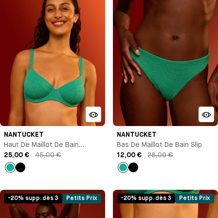
NANTUCKET
NANTUCKET
Haut De Maillot De Bain
Bas De Maillot De Bain Slip
Corbeille
25,00 €
45,00 €
12,00 €
28,00 €
Vert
Noir
Vert
Noir
-20% supp. dès 3
Petits Prix
-20% supp. dès 3
Petits Prix