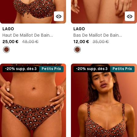
LAGO
LAGO
Haut De Maillot De Bain
Bas De Maillot De Bain
Corbeille
25,00 €
48,00 €
Culotte Taille Haute
12,00 €
35,00 €
Imprimé
Imprimé
-20% supp. dès 3
Petits Prix
-20% supp. dès 3
Petits Prix