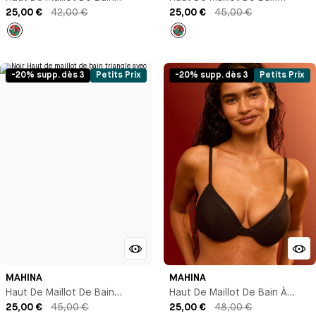
Triangle Avec Armature
25,00 €
42,00 €
Corbeille
25,00 €
45,00 €
Imprimé
Imprimé
-20% supp. dès 3
Petits Prix
-20% supp. dès 3
Petits Prix
MAHINA
MAHINA
Haut De Maillot De Bain
Haut De Maillot De Bain À
Triangle Avec Armature
25,00 €
45,00 €
Coques
25,00 €
48,00 €