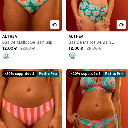
ALTHEA
ALTHEA
Bas De Maillot De Bain Slip
Bas De Maillot De Bain
12,00 €
22,00 €
Culotte Taille Haute
12,00 €
28,00 €
Imprimé
Imprimé
-20% supp. dès 3
Petits Prix
-20% supp. dès 3
Petits Prix