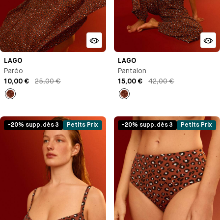
LAGO
LAGO
Paréo
Pantalon
10,00 €
25,00 €
15,00 €
42,00 €
Imprimé
Imprimé
-20% supp. dès 3
Petits Prix
-20% supp. dès 3
Petits Prix