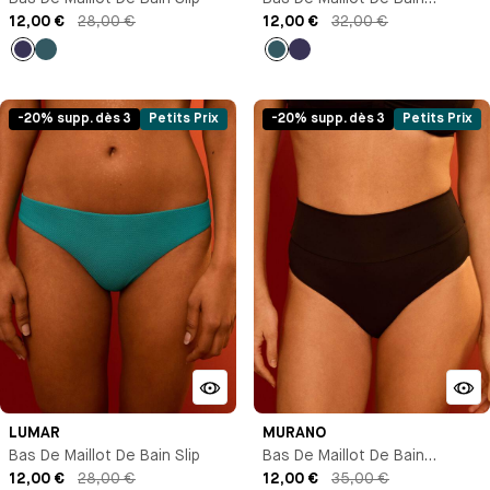
12,00 €
28,00 €
Culotte Taille Haute
12,00 €
32,00 €
Bleu
Bleu
Bleu
Bleu
marine
marine
-20% supp. dès 3
Petits Prix
-20% supp. dès 3
Petits Prix
LUMAR
MURANO
Bas De Maillot De Bain Slip
Bas De Maillot De Bain
12,00 €
28,00 €
Culotte Taille Haute
12,00 €
35,00 €