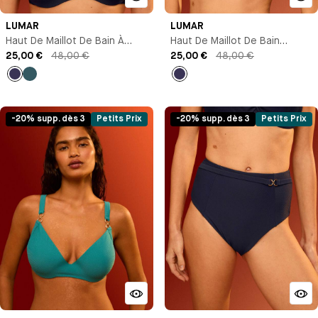
LUMAR
LUMAR
Haut De Maillot De Bain À
Haut De Maillot De Bain
Coques
25,00 €
48,00 €
Brassière Avec Armature
25,00 €
48,00 €
Bleu
Bleu
Bleu
marine
marine
-20% supp. dès 3
Petits Prix
-20% supp. dès 3
Petits Prix