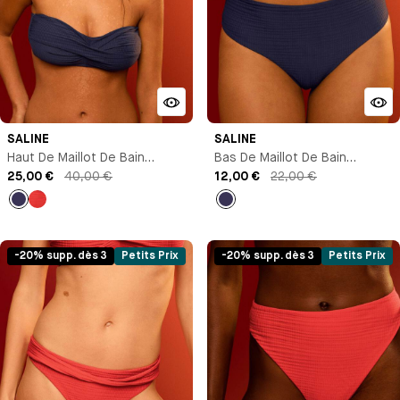
SALINE
SALINE
Haut De Maillot De Bain
Bas De Maillot De Bain
Bandeau
25,00 €
40,00 €
Culotte Échancrée
12,00 €
22,00 €
Bleu
Rouge
Bleu
marine
marine
-20% supp. dès 3
Petits Prix
-20% supp. dès 3
Petits Prix