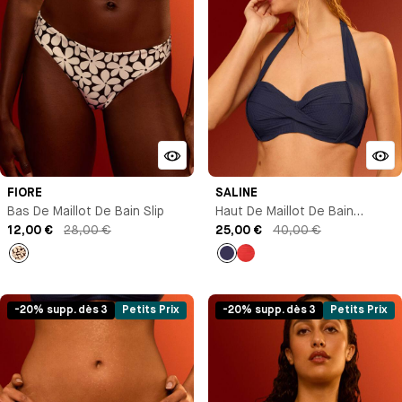
FIORE
SALINE
Bas De Maillot De Bain Slip
Haut De Maillot De Bain
12,00 €
28,00 €
Corbeille
25,00 €
40,00 €
Imprimé
Bleu
Rouge
marine
-20% supp. dès 3
Petits Prix
-20% supp. dès 3
Petits Prix