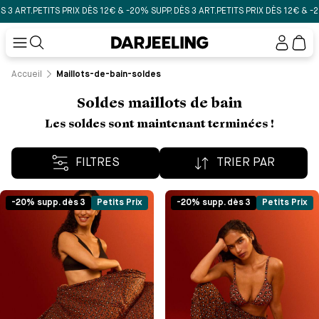
 DÈS 12€ & -20% SUPP. DÈS 3 ART.
PETITS PRIX DÈS 12€ & -20% SUPP. DÈS 3 ART.
Mon
compt
Accueil
Maillots-de-bain-soldes
Soldes maillots de bain
Les soldes sont maintenant terminées !
FILTRES
TRIER PAR
-20% supp. dès 3
Petits Prix
-20% supp. dès 3
Petits Prix