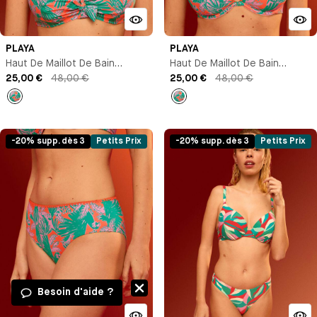
PLAYA
PLAYA
Haut De Maillot De Bain
Haut De Maillot De Bain
Brassière Avec Armature
25,00 €
48,00 €
Triangle Avec Armature
25,00 €
48,00 €
Imprimé
Imprimé
-20% supp. dès 3
Petits Prix
-20% supp. dès 3
Petits Prix
Besoin d'aide ?