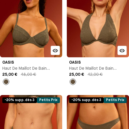
OASIS
OASIS
Haut De Maillot De Bain
Haut De Maillot De Bain
Corbeille
25,00 €
48,00 €
Triangle Avec Armature
25,00 €
42,00 €
empty
empty
-20% supp. dès 3
Petits Prix
-20% supp. dès 3
Petits Prix