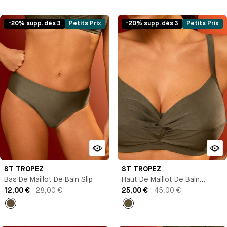
-20% supp. dès 3
Petits Prix
-20% supp. dès 3
Petits Prix
ST TROPEZ
ST TROPEZ
Bas De Maillot De Bain Slip
Haut De Maillot De Bain
12,00 €
28,00 €
Brassière Avec Armature
25,00 €
45,00 €
empty
empty