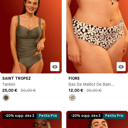
SAINT TROPEZ
FIORE
Tankini
Bas De Maillot De Bain
25,00 €
50,00 €
Culotte Échancrée
12,00 €
30,00 €
empty
Imprimé
-20% supp. dès 3
Petits Prix
-20% supp. dès 3
Petits Prix