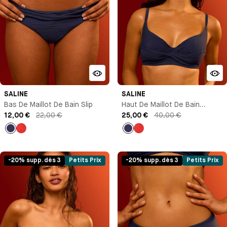
SALINE
SALINE
Bas De Maillot De Bain Slip
Haut De Maillot De Bain
12,00 €
22,00 €
Brassière Avec Armature
25,00 €
40,00 €
Bleu
Rouge
Bleu
Rouge
marine
marine
-20% supp. dès 3
Petits Prix
-20% supp. dès 3
Petits Prix