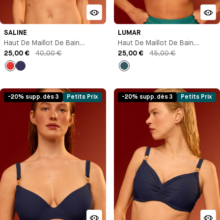
SALINE
LUMAR
Haut De Maillot De Bain
Haut De Maillot De Bain
Bandeau
25,00 €
40,00 €
Corbeille
25,00 €
45,00 €
Rouge
Bleu
Bleu
marine
-20% supp. dès 3
Petits Prix
-20% supp. dès 3
Petits Prix