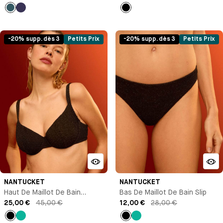
Bleu
Bleu
Noir
marine
-20% supp. dès 3
Petits Prix
-20% supp. dès 3
Petits Prix
NANTUCKET
NANTUCKET
Haut De Maillot De Bain
Bas De Maillot De Bain Slip
Corbeille
25,00 €
45,00 €
12,00 €
28,00 €