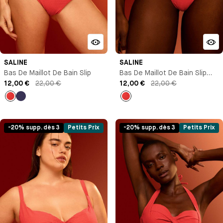
SALINE
SALINE
Bas De Maillot De Bain Slip
Bas De Maillot De Bain Slip
12,00 €
22,00 €
Brésilien
12,00 €
22,00 €
Rouge
Bleu
Rouge
marine
-20% supp. dès 3
Petits Prix
-20% supp. dès 3
Petits Prix