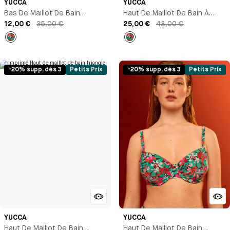
YUCCA
YUCCA
Bas De Maillot De Bain
Haut De Maillot De Bain À
Culotte Taille Haute
12,00 €
35,00 €
Coques
25,00 €
48,00 €
Imprimé
Imprimé
-20% supp. dès 3
Petits Prix
-20% supp. dès 3
Petits Prix
YUCCA
YUCCA
Haut De Maillot De Bain
Haut De Maillot De Bain