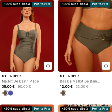
-20% supp. dès 3
Petits Prix
-20% supp. dès 3
Petits Prix
ST TROPEZ
ST TROPEZ
Maillot De Bain 1 Pièce
Bas De Maillot De Bain
35,00 €
90,00 €
Culotte Taille Haute
12,00 €
32,00 €
empty
Bleu
empty
jean
foncé
-20% supp. dès 3
Petits Prix
-20% supp. dès 3
Petits Prix