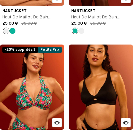
NANTUCKET
NANTUCKET
Haut De Maillot De Bain
Haut De Maillot De Bain
Triangle
25,00 €
35,00 €
Triangle
25,00 €
35,00 €
Noir
Vert
Vert
Noir
-20% supp. dès 3
Petits Prix