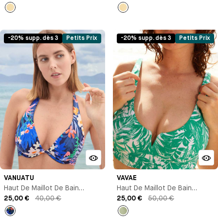
Imprimé
Imprimé
-20% supp. dès 3
Petits Prix
-20% supp. dès 3
Petits Prix
VANUATU
VAVAE
Haut De Maillot De Bain
Haut De Maillot De Bain
Triangle Avec Armature
25,00 €
40,00 €
Triangle
25,00 €
50,00 €