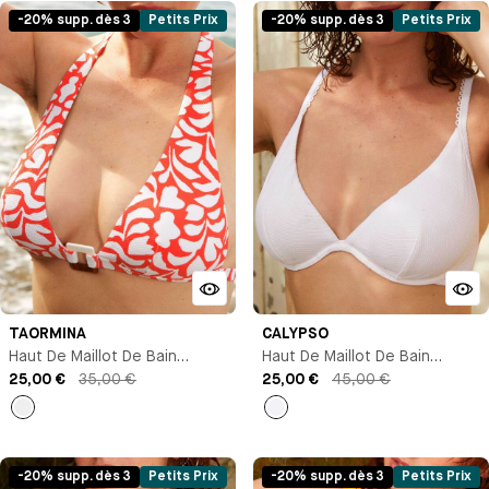
-20% supp. dès 3
Petits Prix
-20% supp. dès 3
Petits Prix
TAORMINA
CALYPSO
Haut De Maillot De Bain
Haut De Maillot De Bain
Triangle
25,00 €
35,00 €
Triangle Avec Armature
25,00 €
45,00 €
Orange
Blanc
-20% supp. dès 3
Petits Prix
-20% supp. dès 3
Petits Prix