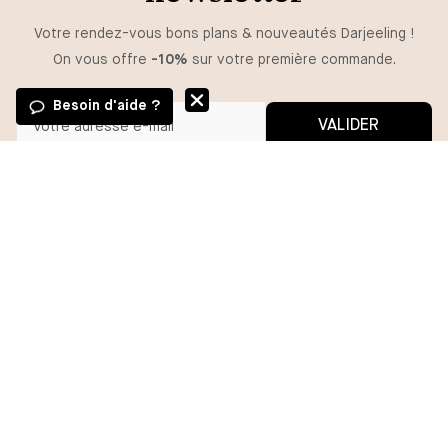
Votre rendez-vous bons plans & nouveautés Darjeeling !
On vous offre
-10%
sur votre première commande.
Besoin d'aide ?
VALIDER
Vous pouvez vous désinscrire à tout moment.
*En m'inscrivant, j'autorise l'utilisation de pixels et liens de suivi pour
mesurer la délivrabilité et la performance des communications, et
recevoir des contenus personnalisés. Pour plus d'informations,
consultez notre politique de confidentialité.
BESOIN D'AIDE ?
MA COMMANDE
DARJEELING