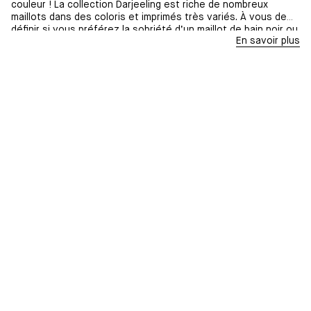
couleur ! La collection Darjeeling est riche de nombreux
maillots dans des coloris et imprimés très variés. À vous de
définir si vous préférez la sobriété d’un maillot de bain noir ou
En savoir plus
rose, ou encore si vous souhaitez envelopper votre corps de
rayures, d’un motif floral ou animalier. Vous trouverez
également dans la collection des bikini enrichis de détails à
l’entrebonnet : nœud, découpe ou encore anneau métallique
qui apportent du relief au maillot et font de votre bikini,
malgré sa simplicité apparente, un accessoire vraiment unique
et personnel.