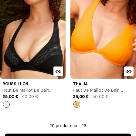
ROUSSILLON
THALIA
Haut De Maillot De Bain
Haut De Maillot De Bain
Triangle
25,00 €
40,00 €
Triangle Avec Armature
25,00 €
50,00 €
Noir
Jaune
orange
20 produits sur 28