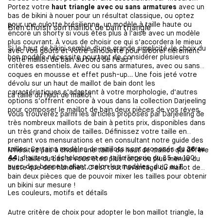
Portez votre
haut triangle avec ou sans armatures
avec un
bas de bikini à nouer pour un résultat classique, ou optez
pour une culotte brésilienne, un modèle à taille haute ou
Bien choisir son maillot de bain triangle
encore un shorty si vous êtes plus à l’aise avec un modèle
plus couvrant. À vous de choisir ce qui s’accordera le mieux
Si le haut de bikini semble d’une grande simplicité, le choix du
avec vos goûts et votre silhouette pour arborer fièrement
bon modèle nécessite pourtant de considérer plusieurs
votre maillot de bain au bord de l’eau !
critères essentiels. Avec ou sans armatures, avec ou sans
coques en mousse et effet push-up… Une fois jeté votre
dévolu sur un haut de maillot de bain dont les
caractéristiques s’adaptent à votre morphologie, d’autres
La taille du haut de maillot
options s’offrent encore à vous dans la collection Darjeeling
pour composer le maillot de bain deux pièces de vos rêves.
Vous trouverez parmi les articles proposés par Darjeeling de
très nombreux maillots de bain à petits prix, disponibles dans
un très grand choix de tailles. Définissez votre taille en
prenant vos mensurations et en consultant notre guide des
tailles. Certains modèles de maillots sont proposés
du 36 au
N’hésitez pas à choisir une taille de haut de maillot qui diffère
44
, d’autres s’échelonnent en taille lingerie du 85 au 100
de la taille du bas si vous êtes plus forte ou plus menue du
avec des bonnets allant, selon les modèles, du C au F.
buste que des hanches. C’est tout l’avantage du maillot de
bain deux pièces que de pouvoir mixer les tailles pour obtenir
un bikini sur mesure !
Les couleurs, motifs et détails
Autre critère de choix pour adopter le bon maillot triangle, la