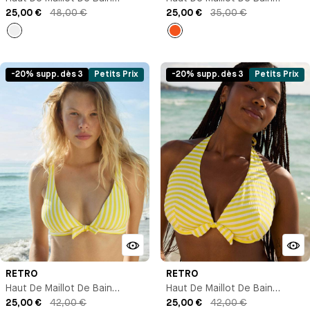
Triangle Avec Armature
25,00 €
48,00 €
Triangle Maintien
25,00 €
35,00 €
Noir
Orange
-20% supp. dès 3
Petits Prix
-20% supp. dès 3
Petits Prix
RETRO
RETRO
Haut De Maillot De Bain
Haut De Maillot De Bain
Triangle
25,00 €
42,00 €
Triangle Avec Armature
25,00 €
42,00 €