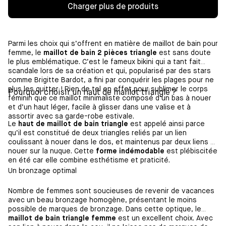
Charger plus de produits
Parmi les choix qui s’offrent en matière de maillot de bain pour
femme, le
maillot de bain 2 pièces triangle
est sans doute
le plus emblématique. C’est le fameux bikini qui a tant fait
scandale lors de sa création et qui, popularisé par des stars
comme Brigitte Bardot, a fini par conquérir les plages pour ne
plus les quitter ! Rien de tel en effet pour sublimer le corps
Pourquoi choisir un haut de maillot triangle ?
féminin que ce maillot minimaliste composé d’un bas à nouer
et d’un haut léger, facile à glisser dans une valise et à
assortir avec sa garde-robe estivale.
Le
haut de maillot de bain triangle
est appelé ainsi parce
qu’il est constitué de deux triangles reliés par un lien
coulissant à nouer dans le dos, et maintenus par deux liens à
nouer sur la nuque. Cette
forme indémodable
est plébiscitée
en été car elle combine esthétisme et praticité.
Un bronzage optimal
Nombre de femmes sont soucieuses de revenir de vacances
avec un beau bronzage homogène, présentant le moins
possible de marques de bronzage. Dans cette optique, le
maillot de bain triangle femme
est un excellent choix. Avec