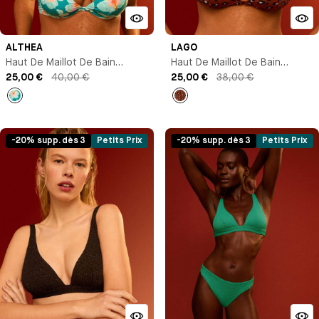
ALTHEA
LAGO
Haut De Maillot De Bain
Haut De Maillot De Bain
Triangle Avec Armature
25,00 €
40,00 €
Triangle
25,00 €
38,00 €
Imprimé
Imprimé
-20% supp. dès 3
Petits Prix
-20% supp. dès 3
Petits Prix