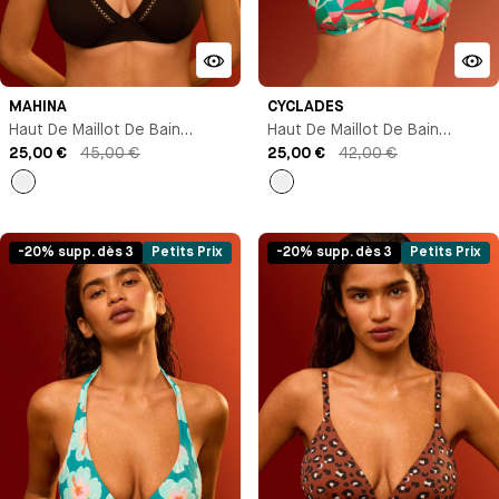
MAHINA
CYCLADES
Haut De Maillot De Bain
Haut De Maillot De Bain
Triangle Avec Armature
25,00 €
45,00 €
Triangle Avec Armature
25,00 €
42,00 €
Noir
Imprimé
-20% supp. dès 3
Petits Prix
-20% supp. dès 3
Petits Prix