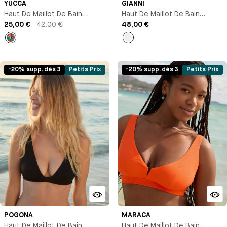
YUCCA
GIANNI
Haut De Maillot De Bain
Haut De Maillot De Bain
Triangle Avec Armature
25,00 €
42,00 €
Triangle Maintien
48,00 €
Imprimé
Noir
-20% supp. dès 3
Petits Prix
-20% supp. dès 3
Petits Prix
POGONA
MARACA
Haut De Maillot De Bain
Haut De Maillot De Bain