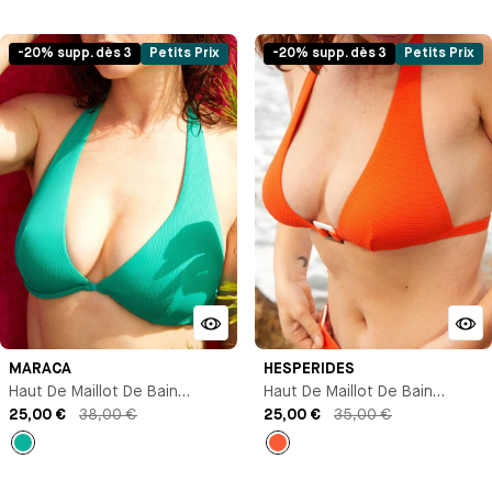
Imprimé
Imprimé
-20% supp. dès 3
Petits Prix
-20% supp. dès 3
Petits Prix
MARACA
HESPERIDES
Haut De Maillot De Bain
Haut De Maillot De Bain
Triangle Avec Armature
25,00 €
38,00 €
Triangle
25,00 €
35,00 €
Vert
Corail