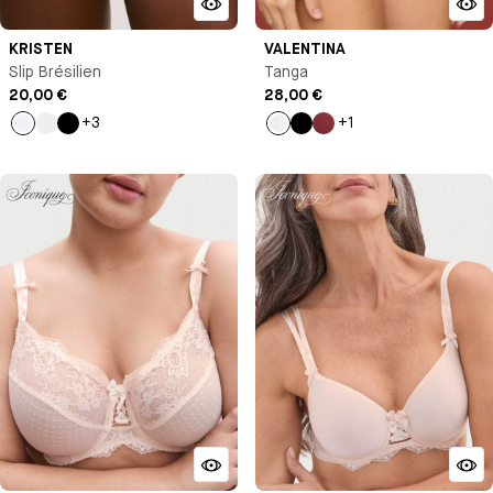
KRISTEN
VALENTINA
Slip Brésilien
Tanga
20,00 €
28,00 €
+3
+1
Blanc
Nude
Noir
Talc
Noir
Bordeaux