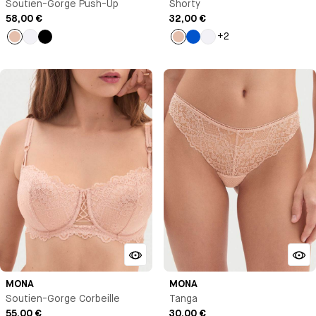
Soutien-Gorge Push-Up
Shorty
58,00 €
32,00 €
+2
Beige
Blanc
Noir
Beige
Bleu
Blanc
Klein
MONA
MONA
Soutien-Gorge Corbeille
Tanga
55,00 €
30,00 €