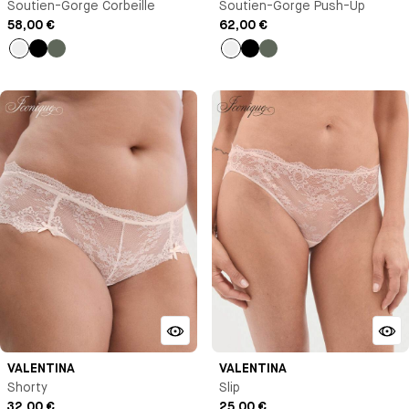
Soutien-Gorge Corbeille
Soutien-Gorge Push-Up
58,00 €
62,00 €
Talc
Noir
Vert
Talc
Noir
Vert
VALENTINA
VALENTINA
Shorty
Slip
32,00 €
25,00 €