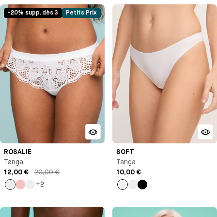
-20% supp. dès 3
Petits Prix
ROSALIE
SOFT
Tanga
Tanga
12,00 €
20,00 €
10,00 €
+2
Blanc
Rose
Marron
Blanc
Nude
Noir
clair