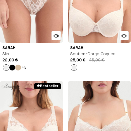
SARAH
SARAH
Slip
Soutien-Gorge Coques
22,00 €
25,00 €
45,00 €
+3
Milk
Noir
Beige
Milk
Bestseller