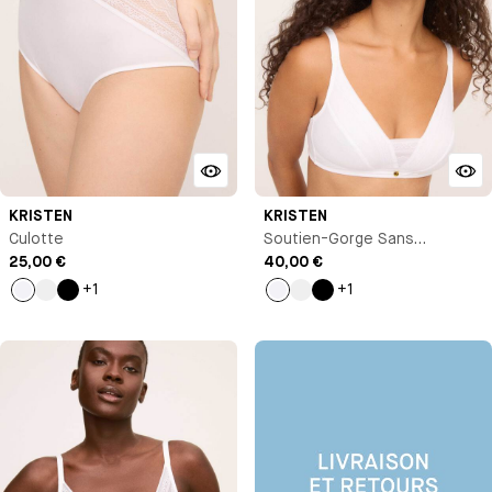
KRISTEN
KRISTEN
Culotte
Soutien-Gorge Sans
25,00 €
Armature
40,00 €
+1
+1
Blanc
Nude
Noir
Blanc
Nude
Noir