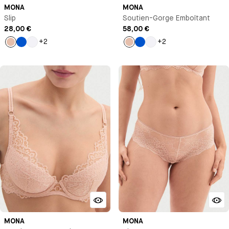
MONA
MONA
Slip
Soutien-Gorge Emboîtant
28,00 €
58,00 €
+2
+2
Beige
Bleu
Blanc
Beige
Bleu
Blanc
Klein
Klein
MONA
MONA