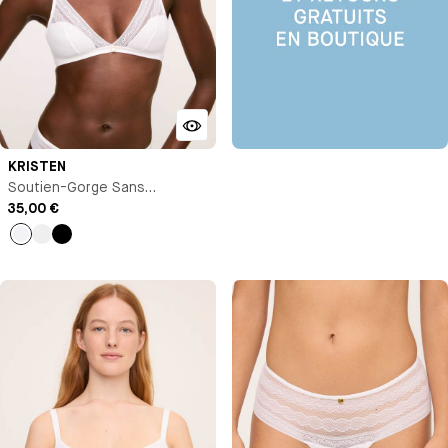
KRISTEN
Soutien-Gorge Sans
Armature
35,00 €
Blanc
Nude
Noir