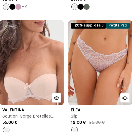
+2
Talc
Noir
Rose
Talc
Noir
Vert
-20% supp. dès 3
Petits Prix
VALENTINA
ELEA
Soutien-Gorge Bretelles
Slip
Amovibles
55,00 €
12,00 €
25,00 €