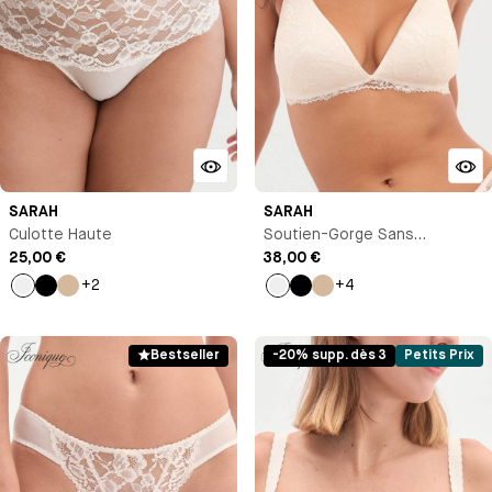
SARAH
SARAH
Culotte Haute
Soutien-Gorge Sans
25,00 €
Armature
38,00 €
+2
+4
Milk
Noir
Beige
Milk
Noir
Beige
Bestseller
-20% supp. dès 3
Petits Prix