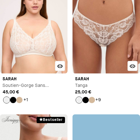
SARAH
SARAH
Soutien-Gorge Sans
Tanga
Armature
45,00 €
25,00 €
+1
+9
Milk
Noir
Beige
Milk
Noir
Beige
Bestseller