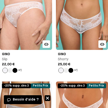
GINO
GINO
Slip
Shorty
22,00 €
25,00 €
+1
+1
Blanc
Vert
Noir
Blanc
Vert
Noir
pastel
pastel
-20% supp. dès 3
Petits Prix
-20% supp. dès 3
Petits Prix
Besoin d'aide ?