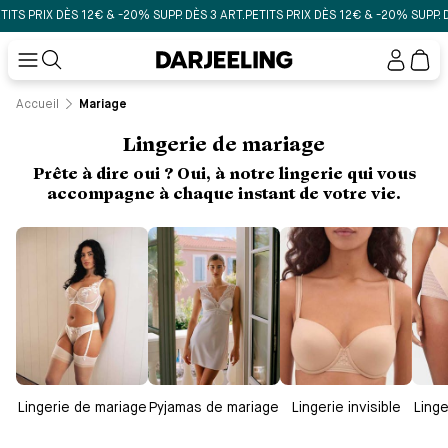
-20% SUPP. DÈS 3 ART.
PETITS PRIX DÈS 12€ & -20% SUPP. DÈS 3 ART.
PETITS PRIX
Mon
compt
Accueil
Mariage
Lingerie de mariage
Prête à dire oui ? Oui, à notre lingerie qui vous
accompagne à chaque instant de votre vie.
Lingerie de mariage
Pyjamas de mariage
Lingerie invisible
Linge