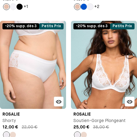
+1
+2
Beige
Blanc
Noir
Beige
Bleu
Blanc
Klein
-20% supp. dès 3
Petits Prix
-20% supp. dès 3
Petits Prix
ROSALIE
ROSALIE
Shorty
Soutien-Gorge Plongeant
12,00 €
22,00 €
25,00 €
38,00 €