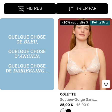
FILTRES
TRIER PAR
-20% supp. dès 3
Petits Prix
COLETTE
Soutien-Gorge Sans
Armature
25,00 €
45,00 €