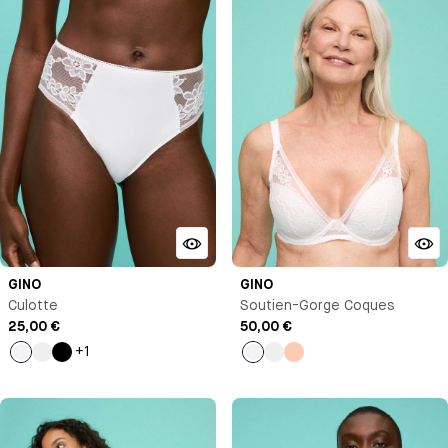
GINO
GINO
Culotte
Soutien-Gorge Coques
25,00 €
50,00 €
+1
Blanc
Vert
Noir
Blanc
Vert
Pêche
pastel
pastel