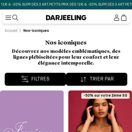
ÈS 3 ART.
PETITS PRIX DÈS 12€ & -20% SUPP. DÈS 3 ART.
PETITS PRIX DÈS 12€ & -
Mon
compt
Accueil
Nos-iconiques
Nos iconiques
Découvrez nos modèles emblématiques, des
lignes plébiscitées pour leur confort et leur
élégance intemporelle.
FILTRES
TRIER PAR
-50% sur votre 2ème SG