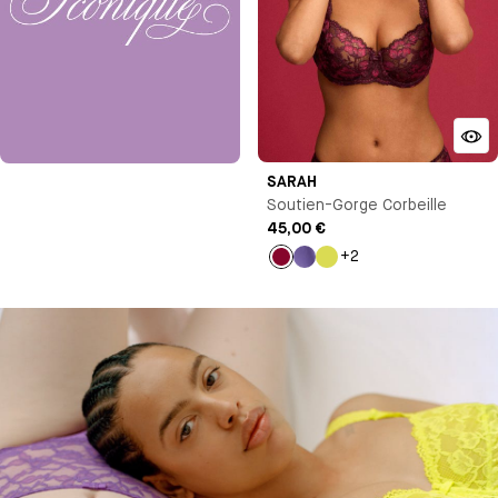
SARAH
Soutien-Gorge Corbeille
45,00 €
+2
Lie
Violet
Jaune
de
clair
vin