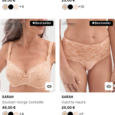
Armature
38,00 €
25,00 €
+4
+10
Beige
Noir
Milk
Beige
Noir
Milk
Bestseller
Bestseller
SARAH
SARAH
Soutien-Gorge Corbeille
Culotte Haute
45,00 €
25,00 €
+4
+2