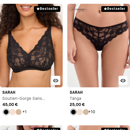
Bestseller
Bestseller
SARAH
SARAH
Soutien-Gorge Sans
Tanga
Armature
45,00 €
25,00 €
+1
+10
Noir
Milk
Beige
Noir
Milk
Beige