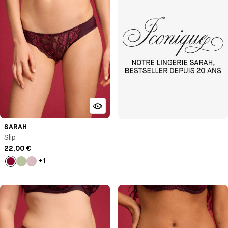
SARAH
Slip
22,00 €
+1
Lie
Vert
Bleu
de
d'eau
vin