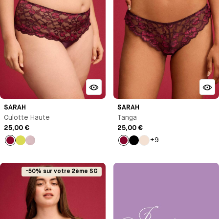
SARAH
SARAH
Culotte Haute
Tanga
25,00 €
25,00 €
+9
Lie
Jaune
Bleu
Lie
Noir
Milk
de
de
vin
vin
-50% sur votre 2ème SG