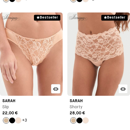
Beige
Noir
Milk
Beige
Noir
Milk
Bestseller
Bestseller
SARAH
SARAH
Slip
Shorty
22,00 €
28,00 €
+3
Beige
Noir
Milk
Beige
Noir
Milk