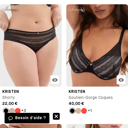
KRISTEN
KRISTEN
Shorty
Soutien-Gorge Coques
22,00 €
40,00 €
+3
+1
Noir
Nude
Orange
Noir
Nude
Orange
Besoin d'aide ?