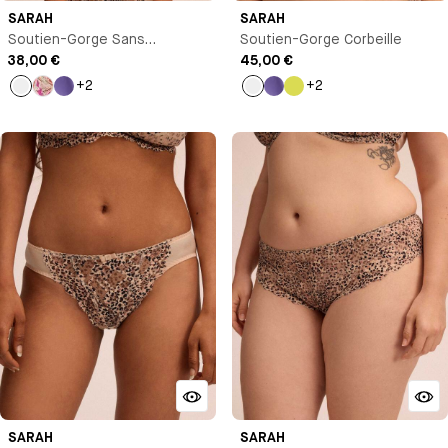
SARAH
SARAH
Soutien-Gorge Sans
Soutien-Gorge Corbeille
Armature
38,00 €
45,00 €
+2
+2
Imprimé
Imprimé
Violet
Imprimé
Violet
Jaune
clair
clair
SARAH
SARAH