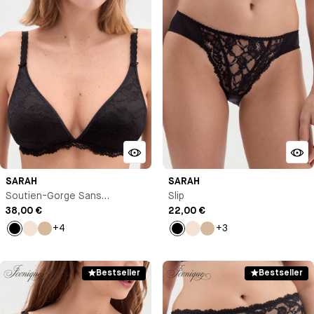
SARAH
SARAH
Soutien-Gorge Sans
Slip
Armature
38,00 €
22,00 €
+4
+3
Noir
Milk
Beige
Noir
Milk
Beige
Bestseller
Bestseller