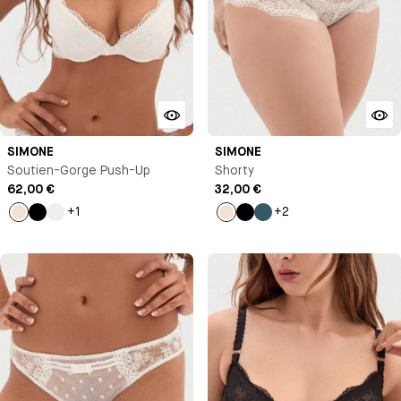
SIMONE
SIMONE
Soutien-Gorge Push-Up
Shorty
62,00 €
32,00 €
+1
+2
Milk
Noir
Rose
Milk
Noir
Bleu