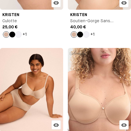
KRISTEN
KRISTEN
Culotte
Soutien-Gorge Sans
25,00 €
Armature
40,00 €
+1
+1
Nude
Noir
Blanc
Nude
Noir
Blanc