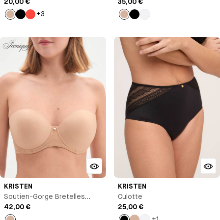
20,00 €
Armature
35,00 €
+3
Nude
Noir
Orange
Nude
Noir
Blanc
KRISTEN
KRISTEN
Soutien-Gorge Bretelles
Culotte
Amovibles
42,00 €
25,00 €
+1