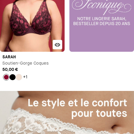
SARAH
Soutien-Gorge Coques
50,00 €
+1
Lie
Noir
Milk
de
vin