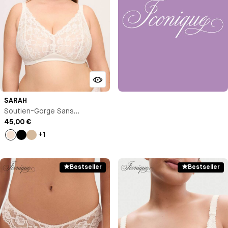
SARAH
Soutien-Gorge Sans
Armature
45,00 €
+1
Milk
Noir
Beige
Bestseller
Bestseller