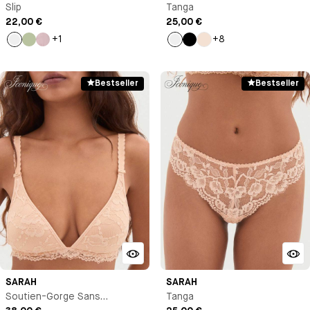
Slip
Tanga
22,00 €
25,00 €
+1
+8
Imprimé
Vert
Bleu
Imprimé
Noir
Milk
d'eau
Bestseller
Bestseller
SARAH
SARAH
Soutien-Gorge Sans
Tanga