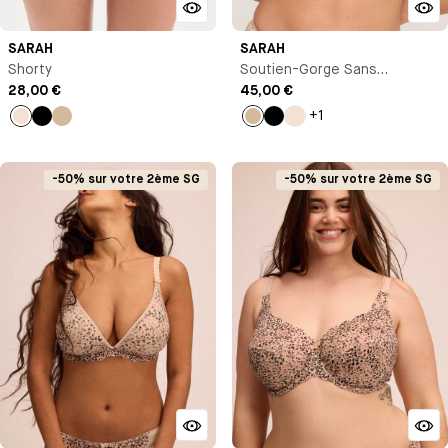
SARAH
SARAH
Shorty
Soutien-Gorge Sans
28,00 €
Armature
45,00 €
+1
Milk
Noir
Beige
Beige
Noir
Milk
-50% sur votre 2ème SG
-50% sur votre 2ème SG