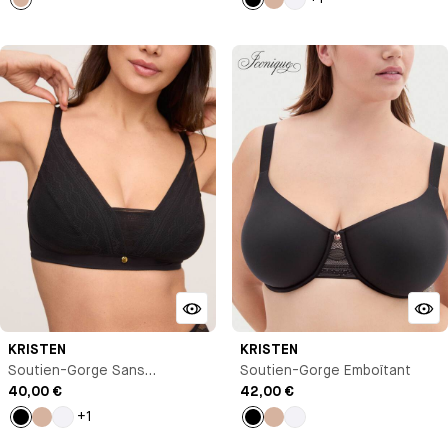
Nude
Noir
Nude
Blanc
KRISTEN
KRISTEN
Soutien-Gorge Sans
Soutien-Gorge Emboîtant
Armature
40,00 €
42,00 €
+1
Noir
Nude
Blanc
Noir
Nude
Blanc