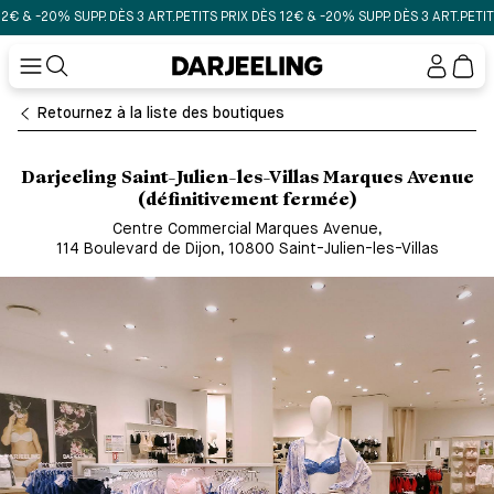
& -20% SUPP. DÈS 3 ART.
PETITS PRIX DÈS 12€ & -20% SUPP. DÈS 3 ART.
PETITS PR
Mon
compt
Retournez à la liste des boutiques
Darjeeling Saint-Julien-les-Villas Marques Avenue
(définitivement fermée)
Centre Commercial Marques Avenue
,
114 Boulevard de Dijon, 10800 Saint-Julien-les-Villas