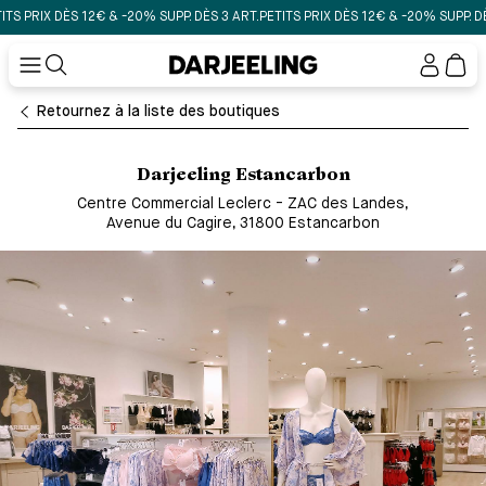
PRIX DÈS 12€ & -20% SUPP. DÈS 3 ART.
PETITS PRIX DÈS 12€ & -20% SUPP. DÈS 3
Mon
compt
Retournez à la liste des boutiques
Darjeeling Estancarbon
Centre Commercial Leclerc - ZAC des Landes
,
Avenue du Cagire, 31800 Estancarbon