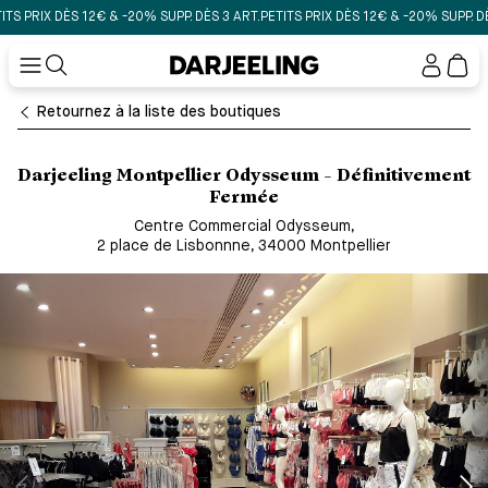
PRIX DÈS 12€ & -20% SUPP. DÈS 3 ART.
PETITS PRIX DÈS 12€ & -20% SUPP. DÈS 3
Mon
compt
Retournez à la liste des boutiques
Darjeeling Montpellier Odysseum - Définitivement
Fermée
Centre Commercial Odysseum
,
2 place de Lisbonnne, 34000 Montpellier