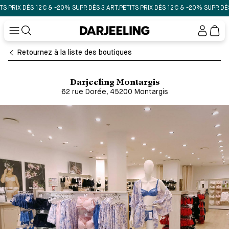
RIX DÈS 12€ & -20% SUPP. DÈS 3 ART.
PETITS PRIX DÈS 12€ & -20% SUPP. DÈS 3 
Mon
compt
Retournez à la liste des boutiques
Darjeeling Montargis
62 rue Dorée, 45200 Montargis