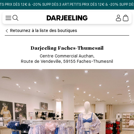
RIX DÈS 12€ & -20% SUPP. DÈS 3 ART.
PETITS PRIX DÈS 12€ & -20% SUPP. DÈS 3 
Mon
compt
Retournez à la liste des boutiques
Darjeeling Faches-Thumesnil
Centre Commercial Auchan
,
Route de Vendeville, 59155 Faches-Thumesnil