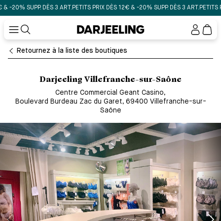
-20% SUPP. DÈS 3 ART.
PETITS PRIX DÈS 12€ & -20% SUPP. DÈS 3 ART.
PETITS PRIX
Mon
compt
Retournez à la liste des boutiques
Darjeeling Villefranche-sur-Saône
Centre Commercial Geant Casino
,
Boulevard Burdeau Zac du Garet, 69400 Villefranche-sur-
Saône