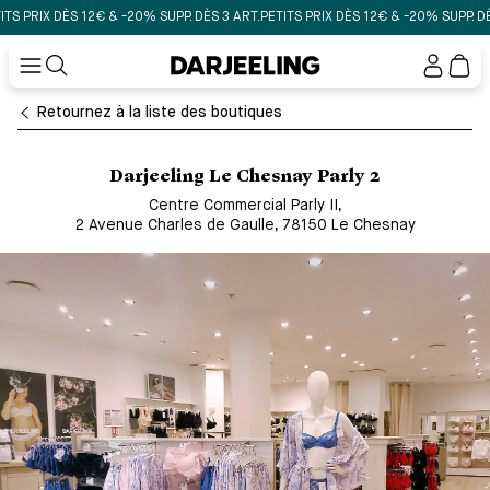
PRIX DÈS 12€ & -20% SUPP. DÈS 3 ART.
PETITS PRIX DÈS 12€ & -20% SUPP. DÈS 3 
Mon
compt
Retournez à la liste des boutiques
Darjeeling Le Chesnay Parly 2
Centre Commercial Parly II
,
2 Avenue Charles de Gaulle, 78150 Le Chesnay