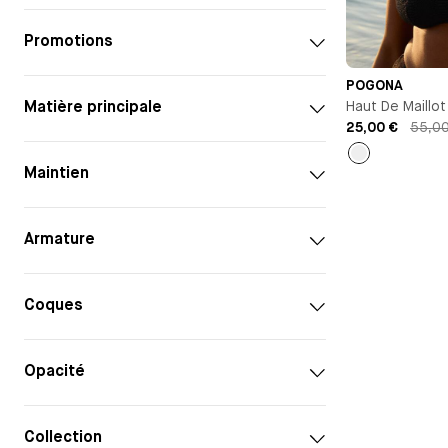
Promotions
POGONA
Haut De Maillot
Matière principale
Avec Armature
25,00 €
55,0
Noir
Maintien
Armature
Coques
Opacité
Collection