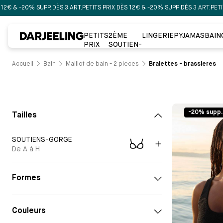
€ & -20% SUPP. DÈS 3 ART.
PETITS PRIX DÈS 12€ & -20% SUPP. DÈS 3 ART.
PETITS 
PETITS
2ÈME
LINGERIE
PYJAMAS
BAIN
PRIX
SOUTIEN-
GORGE À
-50%
Accueil
Bain
Maillot de bain - 2 pieces
Bralettes - brassieres
-20% supp.
Tailles
SOUTIENS-GORGE
De A à H
Formes
Couleurs