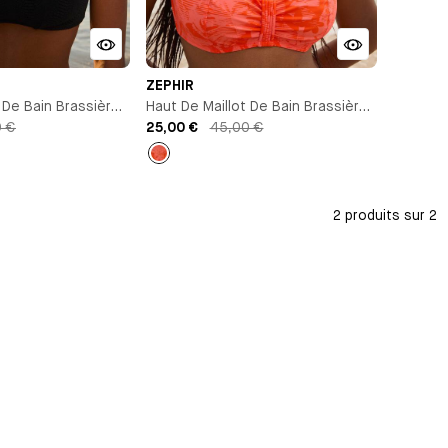
ZEPHIR
 De Bain Brassière
Haut De Maillot De Bain Brassière
0 €
Avec Armature
25,00 €
45,00 €
Orange
2 produits sur 2