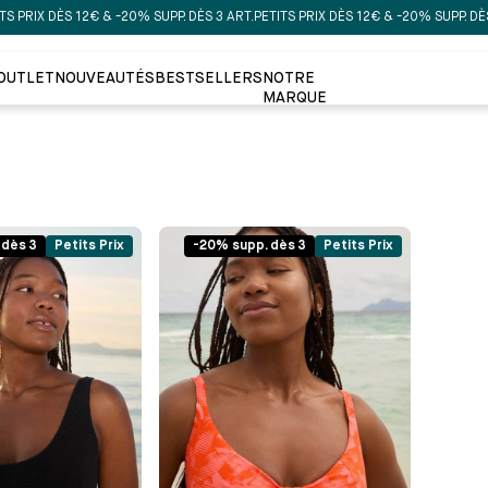
PRIX DÈS 12€ & -20% SUPP. DÈS 3 ART.
PETITS PRIX DÈS 12€ & -20% SUPP. DÈS 3 
OUTLET
NOUVEAUTÉS
BESTSELLERS
NOTRE
MARQUE
 dès 3
Petits Prix
-20% supp. dès 3
Petits Prix