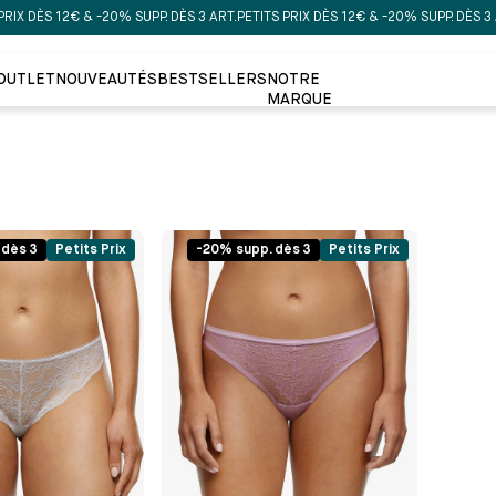
X DÈS 12€ & -20% SUPP. DÈS 3 ART.
PETITS PRIX DÈS 12€ & -20% SUPP. DÈS 3 ART
OUTLET
NOUVEAUTÉS
BESTSELLERS
NOTRE
MARQUE
 dès 3
Petits Prix
-20% supp. dès 3
Petits Prix