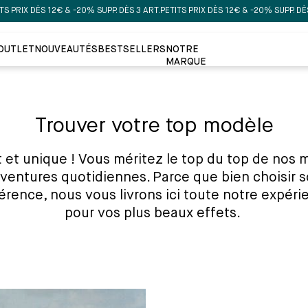
DÈS 12€ & -20% SUPP. DÈS 3 ART.
PETITS PRIX DÈS 12€ & -20% SUPP. DÈS 3 ART.
P
OUTLET
NOUVEAUTÉS
BESTSELLERS
NOTRE
MARQUE
Trouver votre top modèle
t et unique ! Vous méritez le top du top de nos
aventures quotidiennes. Parce que bien choisir 
fférence, nous vous livrons ici toute notre expéri
pour vos plus beaux effets.