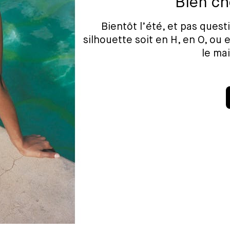
Bien ch
Bientôt l’été, et pas ques
silhouette soit en H, en O, ou
le mai