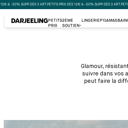
20% SUPP. DÈS 3 ART.
PETITS PRIX DÈS 12€ & -20% SUPP. DÈS 3 ART.
PETITS PRIX 
PETITS
2ÈME
LINGERIE
PYJAMAS
BAIN
PRIX
SOUTIEN-
GORGE À
-50%
Glamour, résistan
suivre dans vos 
peut faire la di