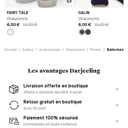
FAIRY TALE
CALIN
Chaussons
Chaussons
6,00 €
18,00 €
6,00 €
15,00 €
Gris
Bleu
Gris
Outremer
Accueil
Autres
Accessoires
Chaussons
Promo
Ballerines - 
Les avantages Darjeeling
Livraison offerte en boutique
Offerte à domicile dès 85€ d’achat
Retour gratuit en boutique
Sous 30 jours
Paiement 100% sécurisé
Commandez en toute confiance