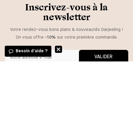
Inscrivez-vous à la
newsletter
Votre rendez-vous bons plans & nouveautés Darjeeling !
On vous offre
-10%
sur votre première commande.
Besoin d'aide ?
VALIDER
GUIDE DES TAILLES
Vous pouvez vous désinscrire à tout moment.
*En m'inscrivant, j'autorise l'utilisation de pixels et liens de suivi pour
mesurer la délivrabilité et la performance des communications, et
TAILLE
recevoir des contenus personnalisés. Pour plus d'informations,
consultez notre politique de confidentialité.
C367
C389
C401
AJOUTER
BESOIN D'AIDE ?
MA COMMANDE