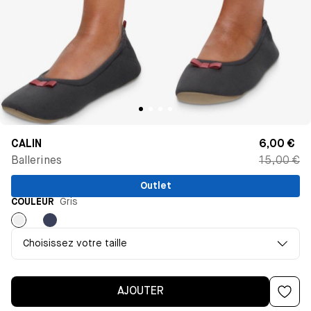
CALIN
6,00 €
Ballerines
15,00 €
Outlet
COULEUR
Gris
Gris
Bleu
Outremer
Choisissez votre taille
AJOUTER