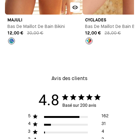
MAJULI
CYCLADES
Bas De Maillot De Bain Bikini
Bas De Maillot De Bain Biki
12,00 €
30,00 €
Brésilien
12,00 €
28,00 €
Imprimé
Imprimé
Avis des clients
4.8
Basé sur 200 avis
5
162
4
31
3
4