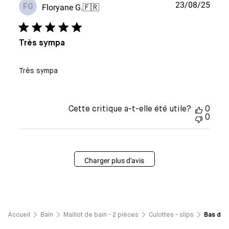
Date
23/08/25
Floryane G.
🇫🇷
FG
de
publi
Très sympa
Très sympa
Cette critique a-t-elle été utile?
0
0
Charger plus d'avis
Accueil
Bain
Maillot de bain - 2 pièces
Culottes - slips
Bas de m