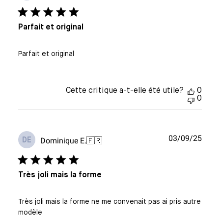
publi
Parfait et original
Parfait et original
Cette critique a-t-elle été utile?
0
0
Date
03/09/25
Dominique E.
🇫🇷
DE
de
publi
Très joli mais la forme
Très joli mais la forme ne me convenait pas ai pris autre
modèle