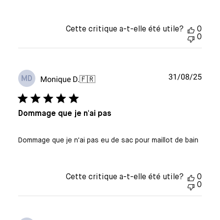
Cette critique a-t-elle été utile?
0
0
Date
31/08/25
Monique D.
🇫🇷
MD
de
publi
Dommage que je n'ai pas
Dommage que je n'ai pas eu de sac pour maillot de bain
Cette critique a-t-elle été utile?
0
0