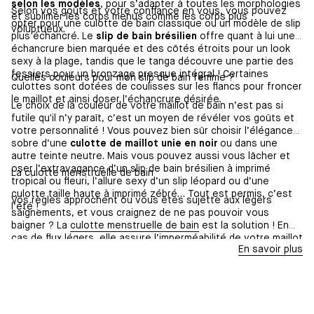
selon les modèles
, pour s’adapter à toutes les morphologies
Selon vos goûts et votre confiance en vous, vous pouvez
et sublimer les corps menus comme les corps plus
opter pour une culotte de bain classique ou un modèle de slip
voluptueux.
plus échancré. Le
slip de bain brésilien
offre quant à lui une
échancrure bien marquée et des côtés étroits pour un look
sexy à la plage, tandis que le tanga découvre une partie des
fessiers pour un bronzage presque intégral ! Certaines
Quelles couleurs pour mon slip de bain femme ?
culottes sont dotées de coulisses sur les flancs pour froncer
le maillot et ainsi doser l’échancrure désirée.
Le choix de la couleur de votre maillot de bain n’est pas si
futile qu'il n’y paraît, c’est un moyen de révéler vos goûts et
votre personnalité ! Vous pouvez bien sûr choisir l’élégance
sobre d’une
culotte de maillot unie en noir
ou dans une
autre teinte neutre. Mais vous pouvez aussi vous lâcher et
oser l’extravagance d’un slip de bain brésilien à imprimé
La culotte menstruelle de bain
tropical ou fleuri, l’allure sexy d’un slip léopard ou d’une
culotte taille haute à imprimé zébré… Tout est permis, c’est
Vos règles approchent ou vous êtes sujette aux légers
l’été !
saignements, et vous craignez de ne pas pouvoir vous
baigner ? La
culotte menstruelle de bain
est la solution ! En
cas de flux légers, elle assure l’imperméabilité de votre maillot
En savoir plus
de bain et vous protège des fuites en toute discrétion.
Portez-la à la plage comme une culotte de maillot de bain
classique et profitez des vacances avec l'esprit libre !