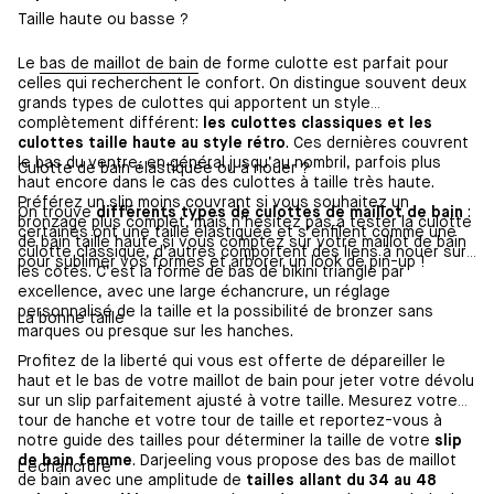
Taille haute ou basse ?
Le
bas de maillot de bain
de forme culotte est parfait pour
celles qui recherchent le confort. On distingue souvent deux
grands types de culottes qui apportent un style
complètement différent:
les culottes classiques et les
culottes taille haute au style rétro
. Ces dernières couvrent
le bas du ventre, en général jusqu’au nombril, parfois plus
Culotte de bain élastiquée ou à nouer ?
haut encore dans le cas des culottes à taille très haute.
Préférez un slip moins couvrant si vous souhaitez un
On trouve
différents types de culottes de maillot de bain
:
bronzage plus complet, mais n’hésitez pas à tester la culotte
certaines ont une taille élastiquée et s’enfilent comme une
de bain taille haute si vous comptez sur votre maillot de bain
culotte classique, d’autres comportent des liens à nouer sur
pour sublimer vos formes et arborer un look de pin-up !
les côtés. C’est la forme de bas de bikini triangle par
excellence, avec une large échancrure, un réglage
personnalisé de la taille et la possibilité de bronzer sans
La bonne taille
marques ou presque sur les hanches.
Profitez de la liberté qui vous est offerte de dépareiller le
haut et le bas de votre maillot de bain pour jeter votre dévolu
sur un slip parfaitement ajusté à votre taille. Mesurez votre
tour de hanche et votre tour de taille et reportez-vous à
notre guide des tailles pour déterminer la taille de votre
slip
de bain femme
. Darjeeling vous propose des bas de maillot
L’échancrure
de bain avec une amplitude de
tailles allant du 34 au 48