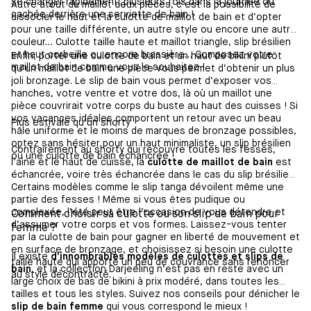
se changer rapidement, plusieurs fois dans la journée ou
Autre atout du maillot deux pièces, c’est la possibilité de
cachée derrière une serviette de bain !
dissocier le haut et la culotte de maillot de bain et d’opter
pour une taille différente, un autre style ou encore une autre
couleur… Culotte taille haute et maillot triangle, slip brésilien
et haut corbeille ou encore brassière… Composez votre
Enfin, porter une culotte de bain et un haut de bikini plutôt
maillot de bain comme vous le souhaitez !
qu’un maillot de bain une pièce vous permet d’obtenir un plus
joli bronzage. Le slip de bain vous permet d’exposer vos
hanches, votre ventre et votre dos, là où un maillot une
pièce couvrirait votre corps du buste au haut des cuisses ! Si
vos vacances idéales comportent un retour avec un beau
Plus estivale qu’un shorty
hâle uniforme et le moins de marques de bronzage possibles,
optez sans hésiter pour un haut minimaliste, un slip brésilien
Contrairement au shorty qui recouvre toutes les fesses,
ou une culotte de bain échancrée !
l’aine et le haut de cuisse, la
culotte de maillot de bain
est
échancrée, voire très échancrée dans le cas du slip brésilien.
Certains modèles comme le slip tanga dévoilent même une
partie des fesses ! Même si vous êtes pudique ou
complexée, l’été peut être l’occasion de vous détendre et
Comment choisir sa culotte ou son slip de bain pour
d’assumer votre corps et vos formes. Laissez-vous tenter
femme ?
par la culotte de bain pour gagner en liberté de mouvement et
en surface de bronzage, et choisissez si besoin une culotte
Il existe
d’innombrables modèles de culottes et slips de
taille haute qui apporte un peu de couvrance sans renoncer
bain
, et la collection Darjeeling n’est pas en reste avec un
au style décontracté.
large choix de bas de bikini à prix modéré, dans toutes les
tailles et tous les styles. Suivez nos conseils pour dénicher le
slip de bain femme
qui vous correspond le mieux !