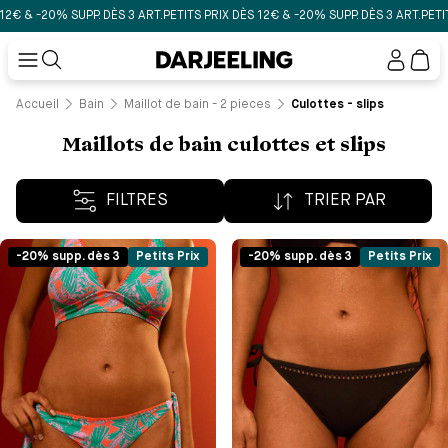
-20% SUPP. DÈS 3 ART.
PETITS PRIX DÈS 12€ & -20% SUPP. DÈS 3 ART.
PETITS PRI
Mon
compt
Accueil
Bain
Maillot de bain - 2 pieces
Culottes - slips
Maillots de bain culottes et slips
FILTRES
TRIER PAR
-20% supp. dès 3
Petits Prix
-20% supp. dès 3
Petits Prix