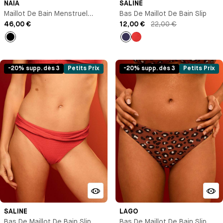
NAIA
SALINE
Maillot De Bain Menstruel
Bas De Maillot De Bain Slip
Culotte Taille Haute
46,00 €
12,00 €
22,00 €
Noir
Bleu
Rouge
marine
-20% supp. dès 3
Petits Prix
-20% supp. dès 3
Petits Prix
SALINE
LAGO
Bas De Maillot De Bain Slip
Bas De Maillot De Bain Slip