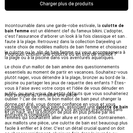
Charger plus de produits
Incontournable dans une garde-robe estivale, la
culotte de
bain femme
est un élément clef du fameux bikini. L’adopter,
c’est l’assurance d’arborer un look à la fois classique et sans
faute à la plage. Retrouvez dans la collection Darjeeling un
vaste choix de modèles maillots de bain femme et choisissez
la culotte ou le slip de bain femme qui vous accompagnera à
Pourquoi choisir une culotte ou un slip de maillot ?
la plage ou à la piscine dans vos aventures aquatiques.
Le choix d’un maillot de bain amène des questionnements
essentiels au moment de partir en vacances. Souhaitez-vous
plutôt nager, vous détendre à la plage, bronzer au bord de la
piscine ou partager les jeux de raquette des enfants ? Êtes-
vous à l’aise avec votre corps et l’idée de vous dénuder en
public, ou avez-vous de petits défauts que vous souhaiteriez
Plus pratique qu’un maillot une pièce
oublier ? L’air de rien, le bon maillot de bain peut changer la
donne cet été, vous donner confiance en vous et vous
Un maillot de bain deux pièces, associant une
culotte de bain
permettre de vous adonner à vos activités préférées sans
et un haut, est la solution de plus en plus prisée par les
entraves ni complexes !
femmes qui souhaitent allier allure et praticité. Contrairement
aux maillots une pièce, une culotte de bain est beaucoup plus
facile à enfiler et à ôter. C’est un détail crucial quand on doit