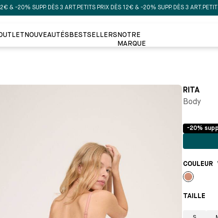
20% SUPP. DÈS 3 ART.
PETITS PRIX DÈS 12€ & -20% SUPP. DÈS 3 ART.
PETITS PRIX
OUTLET
NOUVEAUTÉS
BESTSELLERS
NOTRE
MARQUE
RITA
Body
-20% supp
COULEUR
Vieux
rose
TAILLE 