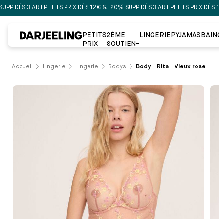
ÈS 3 ART.
PETITS PRIX DÈS 12€ & -20% SUPP. DÈS 3 ART.
PETITS PRIX DÈS 12€ & -
PETITS
2ÈME
LINGERIE
PYJAMAS
BAIN
PRIX
SOUTIEN-
GORGE À
-50%
Accueil
Lingerie
Lingerie
Bodys
Body - Rita - Vieux rose