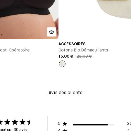
ACCESSOIRES
ost-Opératoire
Cotons Bio Démaquillants
15,00 €
28,00 €
Ivoire
Avis des clients
5
2
asé sur 30 avis
4
4