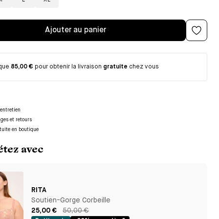
M
L
XL
Ajouter au panier
 que
85,00 €
pour obtenir la livraison
gratuite
chez vous
entretien
nges et retours
tuite en boutique
tez avec
RITA
Soutien-Gorge Corbeille
25,00 €
50,00 €