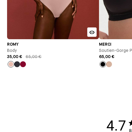
ROMY
MERCI
Body
Soutien-Gorge P
35,00 €
65,00 €
65,00 €
Rose
Bleu
Lie
Noir
Nude
clair
infini
de
vin
4.7
B