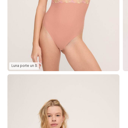
Luna
porte un
S