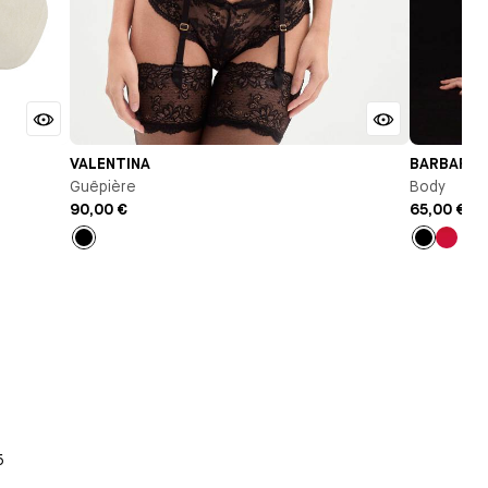
VALENTINA
BARBARA
Guêpière
Body
90,00 €
65,00 €
Noir
Noir
Roug
5