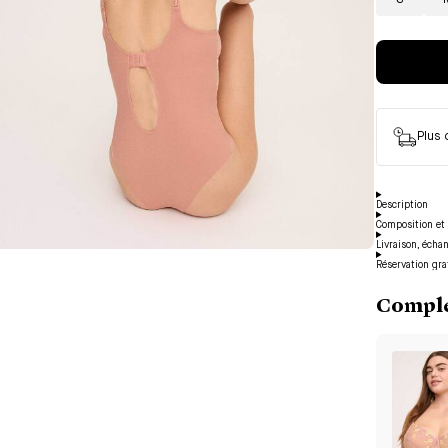
S
Plus
Description
Composition et 
Livraison, écha
Réservation gra
Complé