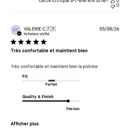
Cette critique a-t-elle été utile?
0
0
Date
VALERIE C.
🇫🇷
05/08/26
VC
de
Acheteur vérifié
publi
Très confortable et maintient bien
Très confortable et maintient bien la poitrine
Fit
Parfait
Quality & Finish
Très bon
Afficher plus