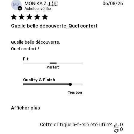
Date
MONIKA Z.
🇫🇷
06/08/26
MZ
de
Acheteur vérifié
publi
Quelle belle découverte. Quel confort
Quelle belle découverte.
Quel confort !
Fit
Parfait
Quality & Finish
Très bon
Afficher plus
Cette critique a-t-elle été utile?
0
0