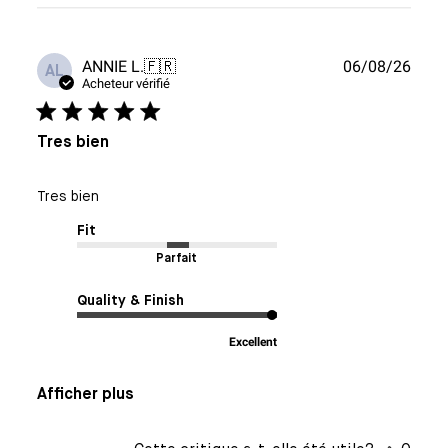
Date
ANNIE L.
🇫🇷
06/08/26
AL
de
Acheteur vérifié
publi
Tres bien
Tres bien
Fit
Parfait
Quality & Finish
Excellent
Afficher plus