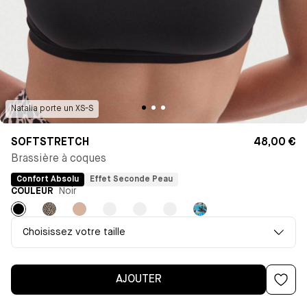
Natalia
porte un
XS-S
SOFTSTRETCH
48,00 €
Brassière à coques
Confort Absolu
Effet Seconde Peau
COULEUR
Noir
Noir
Léopard
Nude
Violet
Marron
Ecureuil
Imprimé
clair
Choisissez votre taille
AJOUTER