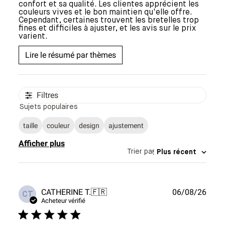
confort et sa qualité. Les clientes apprécient les
couleurs vives et le bon maintien qu'elle offre.
Cependant, certaines trouvent les bretelles trop
fines et difficiles à ajuster, et les avis sur le prix
varient.
Lire le résumé par thèmes
Filtres
Sujets populaires
taille
couleur
design
ajustement
Afficher plus
Trier par
:
Plus récent
Date
CATHERINE T.
🇫🇷
06/08/26
CT
de
Acheteur vérifié
publi