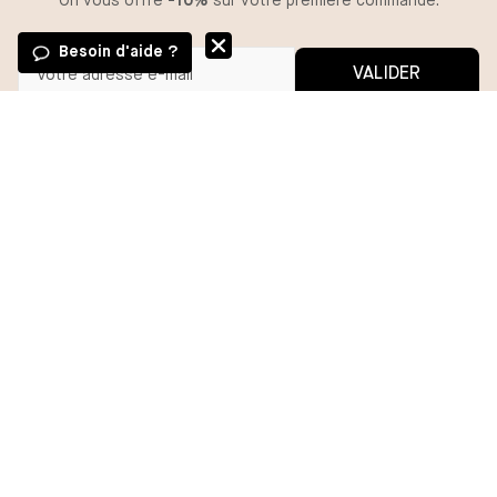
On vous offre
-10%
sur votre première commande.
Besoin d'aide ?
VALIDER
GUIDE DES TAILLES
Vous pouvez vous désinscrire à tout moment.
*En m'inscrivant, j'autorise l'utilisation de pixels et liens de suivi pour
mesurer la délivrabilité et la performance des communications, et
TAILLE
recevoir des contenus personnalisés. Pour plus d'informations,
consultez notre politique de confidentialité.
XL/2
XS/S
M/L
1X2X
AJOUTER
BESOIN D'AIDE ?
MA COMMANDE
DARJEELING
GROUPE CHANTELLE