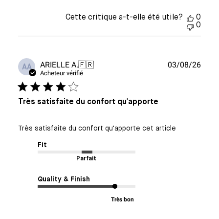
Cette critique a-t-elle été utile?
0
0
Date
ARIELLE A.
🇫🇷
03/08/26
AA
de
Acheteur vérifié
publi
Très satisfaite du confort qu'apporte
Très satisfaite du confort qu'apporte cet article
Fit
Parfait
Quality & Finish
Très bon