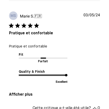
Date
03/05/24
Marie S.
🇫🇷
MS
de
publi
Pratique et confortable
Pratique et confortable
Fit
Parfait
Quality & Finish
Excellent
Afficher plus
Cette critique a-t-elle été utile?
0