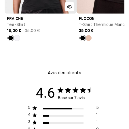
FRAICHE
FLOCON
Tee-Shirt
T-Shirt Thermique Manch
15,00 €
35,00 €
Longues
35,00 €
Noir
Blanc
Noir
Beige
Avis des clients
4.6
Basé sur 7 avis
5
5
4
1
3
1