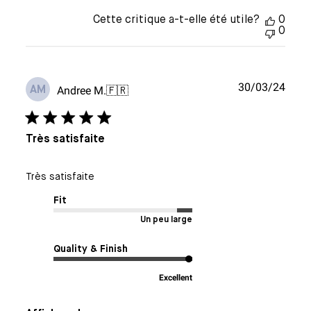
Cette critique a-t-elle été utile?
0
0
Date
30/03/24
Andree M.
🇫🇷
AM
de
publi
Très satisfaite
Très satisfaite
Fit
Un peu large
Quality & Finish
Excellent