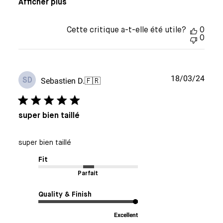
Afficher plus
Cette critique a-t-elle été utile?
0
0
Date
18/03/24
Sebastien D.
🇫🇷
SD
de
publi
super bien taillé
super bien taillé
Fit
Parfait
Quality & Finish
Excellent