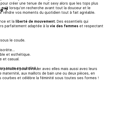
 pour créer une tenue de nuit sexy alors que les tops plus
 nuit
lorsqu’on recherche avant tout la douceur et le
be ?
ur rendre vos moments du quotidien tout à fait agréable.
ance et la
liberté de mouvement
. Des essentiels qui
ours parfaitement adaptée à la
vie des femmes
et respectant
 sous le coude.
discrète…
ble et esthétique.
 et casual.
xy toute en subtilité !
es pensées pour évoluer avec elles mais aussi avec leurs
 maternité, aux maillots de bain une ou deux pièces, en
s courbes et célèbre la féminité sous toutes ses formes !