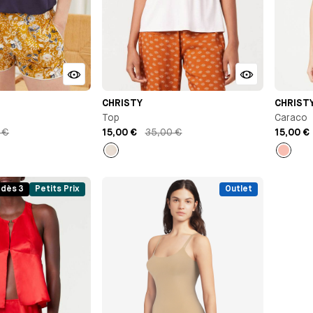
CHRISTY
CHRIST
Top
Caraco
 €
15,00 €
35,00 €
15,00 €
Beige
Rose
chiné
 dès 3
Petits Prix
Outlet