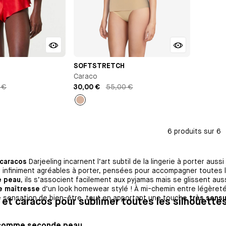
SOFTSTRETCH
Caraco
 €
30,00 €
55,00 €
Nude
6 produits sur 6
 caracos
Darjeeling incarnent l’art subtil de la lingerie à porter aus
 infiniment agréables à porter, pensées pour accompagner toutes 
 peau
, ils s’associent facilement aux pyjamas mais se glissent auss
e maîtresse
d’un look homewear stylé ! À mi-chemin entre légèret
e sensation de bien-être, tout en apportant une touche
très sensu
 et caracos pour sublimer toutes les silhouette