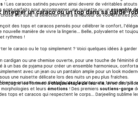
es
! Les caracos satinés peuvent ainsi devenir de véritables atouts
s sont parfaits pour accompagner une nuisette ou un
ensemble de
intégrer un caraco ou un top dans sa garde-ro
 chose est sûre, la sélection sera à la hauteur de vos attentes po
onçoit des tops et caracos pensés pour célébrer le confort, l’élég
e nouvelle manière de vivre la lingerie… Belle, polyvalente et touj
 et rythmes !
er le caraco ou le top simplement ? Voici quelques idées à garder
n cardigan ou une chemise ouverte, pour une touche de féminité 
é à un bas de pyjama pour créer un ensemble harmonieux, conforta
simplement avec un jean ou un pantalon ample pour un look moderne
 sous une nuisette délicate lors des nuits un peu plus fraîches.
férence en satin ou en dentelle pour façonner une tenue de nuit se
accompagne les femmes à
chaque étape de leur vie
, avec des pièc
s morphologies et leurs
émotions
! Des premiers
soutiens-gorge
de
des tops et caracos qui respectent le corps… Darjeeling sublime le