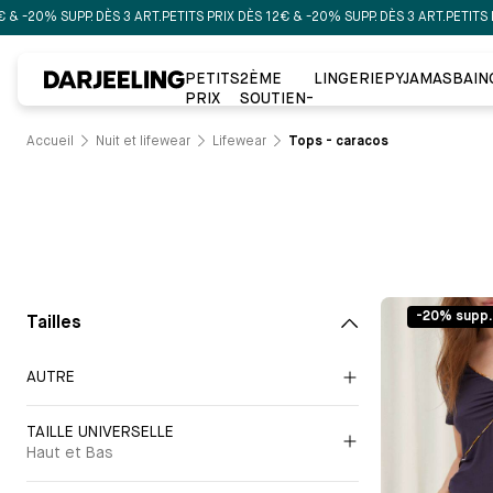
20% SUPP. DÈS 3 ART.
PETITS PRIX DÈS 12€ & -20% SUPP. DÈS 3 ART.
PETITS PRIX 
PETITS
2ÈME
LINGERIE
PYJAMAS
BAIN
PRIX
SOUTIEN-
GORGE À
-50%
Accueil
Nuit et lifewear
Lifewear
Tops - caracos
-20% supp.
Tailles
AUTRE
TAILLE UNIVERSELLE
Haut et Bas