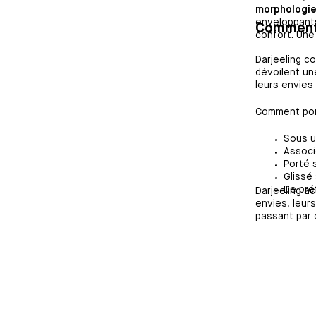
morphologi
enveloppant
Comment 
confort. Une
Darjeeling c
dévoilent un
leurs envies
Comment port
Sous u
Associ
Porté 
Glissé
De pré
Darjeeling 
envies, leur
passant par 