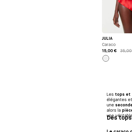
JULIA
Caraco
15,00 €
35,00
Rouge
coquelicot
Les
tops et
élégantes et
une
seconde
alors la
pièc
une véritabl
Des tops