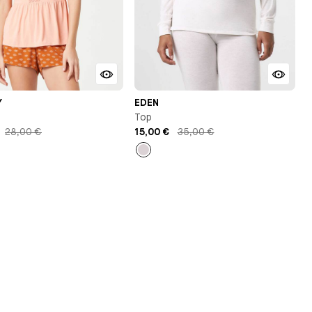
Y
EDEN
Top
28,00 €
15,00 €
35,00 €
Beige
chiné