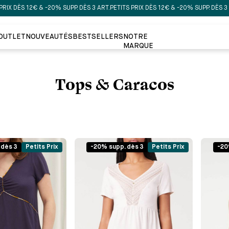
DÈS 12€ & -20% SUPP. DÈS 3 ART.
PETITS PRIX DÈS 12€ & -20% SUPP. DÈS 3 ART.
P
OUTLET
NOUVEAUTÉS
BESTSELLERS
NOTRE
MARQUE
Tops & Caracos
 dès 3
Petits Prix
-20% supp. dès 3
Petits Prix
-20