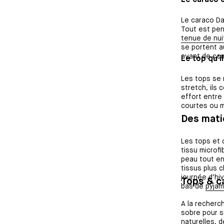
Le caraco
Le caraco Da
Tout est pen
tenue de nui
se portent a
avant de com
Le top qu’i
Les tops se 
stretch, ils
effort entr
courtes ou m
Des mati
Les tops et 
tissu microf
peau tout en 
tissus plus 
journée d’hi
Tops & ca
bas de
pyja
A la recherc
sobre pour s
naturelles, d