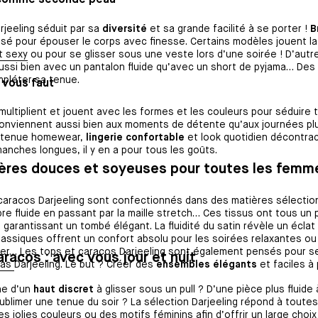
 comme seconde peau
rjeeling séduit par sa
diversité
et sa grande facilité à se porter !
B
sé pour épouser le corps avec finesse. Certains modèles jouent la
t sexy
ou pour se glisser sous une veste lors d’une soirée ! D’autr
ussi bien avec un pantalon fluide qu’avec un short de pyjama… Des
pléter sa tenue.
l vous faut
multiplient et jouent avec les formes et les couleurs pour séduir
 conviennent aussi bien aux moments de détente qu’aux journées plu
e tenue homewear,
lingerie confortable
et look quotidien décontra
anches longues, il y en a pour tous les goûts.
ères douces et soyeuses pour toutes les femm
caracos Darjeeling sont confectionnés dans des matières sélectio
ibre fluide en passant par la maille stretch… Ces tissus ont tous u
garantissant un tombé élégant. La fluidité du satin révèle un éclat d
classiques offrent un confort absolu pour les soirées relaxantes o
ver… Les tops et caracos Darjeeling sont également pensés pour
racos : avec vous jour et nuit
mas
Darjeeling. Le but ? Créer des
ensembles élégants
et faciles à 
he d’un
haut discret
à glisser sous un pull ? D’une pièce plus fluid
ublimer une tenue du soir ? La sélection Darjeeling répond à toute
es jolies couleurs ou des motifs féminins afin d’offrir un large choi