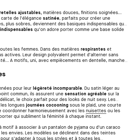
retelles ajustables,
matières douces, finitions soignées…
 carte de l’élégance
satinée
, parfaits pour créer une
es, plus sobres, deviennent des basiques indispensables qui
indispensables
qu’on adore porter comme une base solide
e toutes les femmes. Dans des matières
respirantes
et
s actives. Leur design polyvalent permet d’alterner sans
cté… A motifs, uni, avec empiècements en dentelle, manches
es
nnées pour leur
légèreté incomparable
. Du satin léger au
n point commun, ils assurent une
sensation agréable
sur la
élicat, le choix parfait pour des looks de nuit sexy. Les
u les longues
journées cocooning
sous le plaid, une courte
 se coordonner harmonieusement avec les
nuisettes
ou les
porter qui subliment la féminité à chaque instant.
e à motif à associer à un pantalon de pyjama ou d’un caraco
s les envies. Les modèles se déclinent dans des teintes
x pour s’adapter à tous les styles et à toutes les