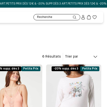
ETITS PRIX DÈS 12€ & -20% SUPP. DÈS 3 ART.
PETITS PRIX DÈS 12€ & -20% SUPP.
Mon
Recherche
compte
Ma
liste
de
souhaits
6 Résultats
Trier par
% supp. dès 3
Petits Prix
-20% supp. dès 3
Petits Prix