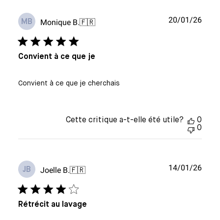
Date
20/01/26
Monique B.
🇫🇷
MB
de
publi
Convient à ce que je
Convient à ce que je cherchais
Cette critique a-t-elle été utile?
0
0
Date
14/01/26
Joelle B.
🇫🇷
JB
de
publi
Rétrécit au lavage