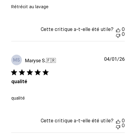
Rétrécit au lavage
Cette critique a-t-elle été utile?
0
0
Date
04/01/26
Maryse S.
🇫🇷
MS
de
publi
qualité
qualité
Cette critique a-t-elle été utile?
0
0