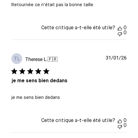
Retournée ce n’était pas la bonne taille
Cette critique a-t-elle été utile?
0
0
Date
31/01/26
Therese L.
🇫🇷
TL
de
publi
je me sens bien dedans
je me sens bien dedans
Cette critique a-t-elle été utile?
0
0