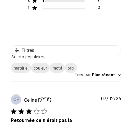
2
1
1
0
Filtres
Sujets populaires
matériel
couleur
motif
prix
Trier par
:
Plus récent
Date
07/02/26
Celine F.
🇫🇷
CF
de
publi
Retournée ce n’était pas la