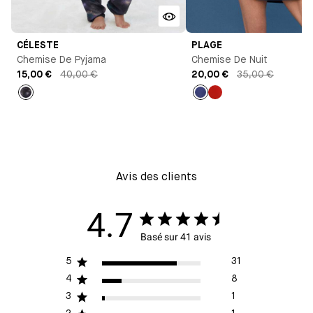
CÉLESTE
PLAGE
Chemise De Pyjama
Chemise De Nuit
15,00 €
40,00 €
20,00 €
35,00 €
Imprimé
Bleu
Rouge
céleste
Nocturne
Avis des clients
4.7
Basé sur 41 avis
5
31
4
8
3
1