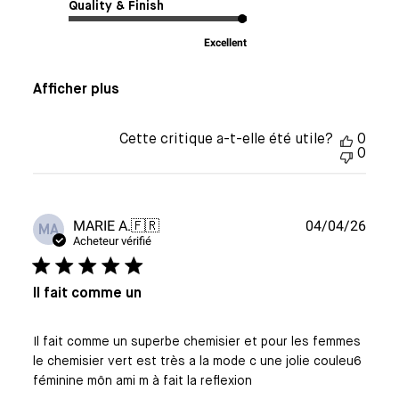
Quality & Finish
Excellent
Afficher plus
Cette critique a-t-elle été utile?
0
0
Date
MARIE A.
🇫🇷
04/04/26
MA
de
Acheteur vérifié
publi
Il fait comme un
Il fait comme un superbe chemisier et pour les femmes
le chemisier vert est très a la mode c une jolie couleu6
féminine môn ami m à fait la reflexion