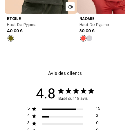
ETOILE
NAOMIE
Haut De Pyjama
Haut De Pyjama
40,00 €
30,00 €
Vert
Orange
Gris
chiné
Avis des clients
4.8
Basé sur 18 avis
5
15
4
3
3
0