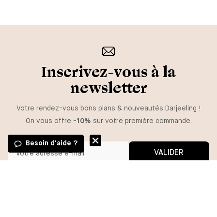
Inscrivez-vous à la
newsletter
Votre rendez-vous bons plans & nouveautés Darjeeling !
On vous offre
-10%
sur votre première commande.
Besoin d'aide ?
VALIDER
GUIDE DES TAILLES
Vous pouvez vous désinscrire à tout moment.
*En m'inscrivant, j'autorise l'utilisation de pixels et liens de suivi pour
mesurer la délivrabilité et la performance des communications, et
TAILLE
recevoir des contenus personnalisés. Pour plus d'informations,
consultez notre politique de confidentialité.
36
38
40
42
44
46