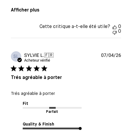
Afficher plus
Cette critique a-t-elle été utile?
0
0
Date
SYLVIE L.
🇫🇷
07/04/26
SL
de
Acheteur vérifié
publi
Trés agréable à porter
Trés agréable à porter
Fit
Parfait
Quality & Finish