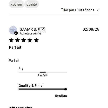
couleur
qualité
Trier par
:
Plus récent
Date
SAMAR B.
🇩🇿
02/08/26
SB
de
Acheteur vérifié
publi
Parfait
Parfait
Fit
Parfait
Quality & Finish
Excellent