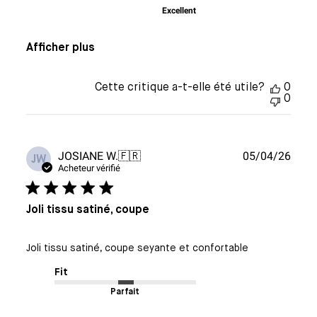
Excellent
Afficher plus
Cette critique a-t-elle été utile?
0
0
Date
JOSIANE W.
🇫🇷
05/04/26
JW
de
Acheteur vérifié
publi
Joli tissu satiné, coupe
Joli tissu satiné, coupe seyante et confortable
Fit
Parfait