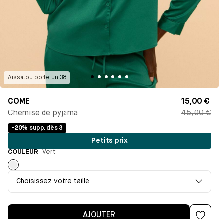
Aissatou
porte un
38
COME
15,00 €
Chemise de pyjama
45,00 €
-20% supp. dès 3
Petits prix
COULEUR
Vert
Vert
Choisissez votre taille
AJOUTER