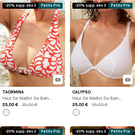
-20% supp. dès 3
Petits Prix
-20% supp. dès 3
Petits Prix
TAORMINA
CALYPSO
Haut De Maillot De Bain
Haut De Maillot De Bain
Triangle
25,00 €
35,00 €
Triangle Avec Armature
25,00 €
45,00 €
Orange
Blanc
-20% supp. dès 3
Petits Prix
-20% supp. dès 3
Petits Prix