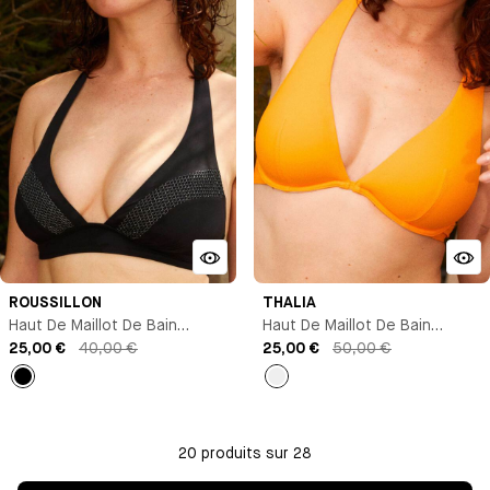
ROUSSILLON
THALIA
Haut De Maillot De Bain
Haut De Maillot De Bain
Triangle
25,00 €
40,00 €
Triangle Avec Armature
25,00 €
50,00 €
Noir
Jaune
orange
20 produits sur 28