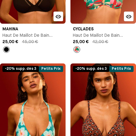
MAHINA
CYCLADES
Haut De Maillot De Bain
Haut De Maillot De Bain
Triangle Avec Armature
25,00 €
45,00 €
Triangle Avec Armature
25,00 €
42,00 €
Noir
Imprimé
-20% supp. dès 3
Petits Prix
-20% supp. dès 3
Petits Prix