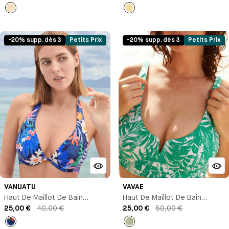
Imprimé
Imprimé
-20% supp. dès 3
Petits Prix
-20% supp. dès 3
Petits Prix
VANUATU
VAVAE
Haut De Maillot De Bain
Haut De Maillot De Bain
Triangle Avec Armature
25,00 €
40,00 €
Triangle
25,00 €
50,00 €