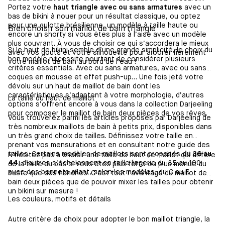
Portez votre
haut triangle avec ou sans armatures
avec un
bas de bikini à nouer pour un résultat classique, ou optez
pour une culotte brésilienne, un modèle à taille haute ou
Bien choisir son maillot de bain triangle
encore un shorty si vous êtes plus à l’aise avec un modèle
plus couvrant. À vous de choisir ce qui s’accordera le mieux
Si le haut de bikini semble d’une grande simplicité, le choix du
avec vos goûts et votre silhouette pour arborer fièrement
bon modèle nécessite pourtant de considérer plusieurs
votre maillot de bain au bord de l’eau !
critères essentiels. Avec ou sans armatures, avec ou sans
coques en mousse et effet push-up… Une fois jeté votre
dévolu sur un haut de maillot de bain dont les
caractéristiques s’adaptent à votre morphologie, d’autres
La taille du haut de maillot
options s’offrent encore à vous dans la collection Darjeeling
pour composer le maillot de bain deux pièces de vos rêves.
Vous trouverez parmi les articles proposés par Darjeeling de
très nombreux maillots de bain à petits prix, disponibles dans
un très grand choix de tailles. Définissez votre taille en
prenant vos mensurations et en consultant notre guide des
tailles. Certains modèles de maillots sont proposés
du 36 au
N’hésitez pas à choisir une taille de haut de maillot qui diffère
44
, d’autres s’échelonnent en taille lingerie du 85 au 100
de la taille du bas si vous êtes plus forte ou plus menue du
avec des bonnets allant, selon les modèles, du C au F.
buste que des hanches. C’est tout l’avantage du maillot de
bain deux pièces que de pouvoir mixer les tailles pour obtenir
un bikini sur mesure !
Les couleurs, motifs et détails
Autre critère de choix pour adopter le bon maillot triangle, la