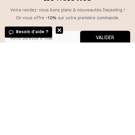
Votre rendez-vous bons plans & nouveautés Darjeeling !
On vous offre
-10%
sur votre première commande.
Besoin d'aide ?
VALIDER
Vous pouvez vous désinscrire à tout moment.
*En m'inscrivant, j'autorise l'utilisation de pixels et liens de suivi pour
mesurer la délivrabilité et la performance des communications, et
recevoir des contenus personnalisés. Pour plus d'informations,
consultez notre politique de confidentialité.
BESOIN D'AIDE ?
MA COMMANDE
DARJEELING