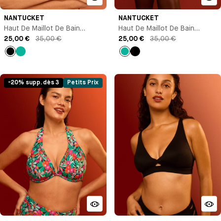
NANTUCKET
NANTUCKET
Haut De Maillot De Bain
Haut De Maillot De Bain
Triangle
25,00 €
35,00 €
Triangle
25,00 €
35,00 €
Noir
Vert
Vert
Noir
-20% supp. dès 3
Petits Prix