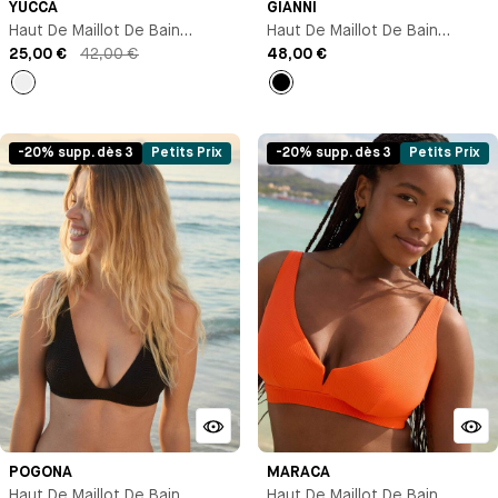
YUCCA
GIANNI
Haut De Maillot De Bain
Haut De Maillot De Bain
Triangle Avec Armature
25,00 €
42,00 €
Triangle Maintien
48,00 €
Imprimé
Noir
-20% supp. dès 3
Petits Prix
-20% supp. dès 3
Petits Prix
POGONA
MARACA
Haut De Maillot De Bain
Haut De Maillot De Bain