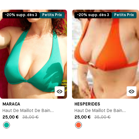
Imprimé
Imprimé
-20% supp. dès 3
Petits Prix
-20% supp. dès 3
Petits Prix
MARACA
HESPERIDES
Haut De Maillot De Bain
Haut De Maillot De Bain
Triangle Avec Armature
25,00 €
38,00 €
Triangle
25,00 €
35,00 €
Vert
Corail