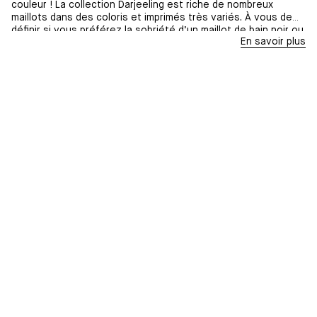
couleur ! La collection Darjeeling est riche de nombreux
maillots dans des coloris et imprimés très variés. À vous de
définir si vous préférez la sobriété d’un maillot de bain noir ou
En savoir plus
rose, ou encore si vous souhaitez envelopper votre corps de
rayures, d’un motif floral ou animalier. Vous trouverez
également dans la collection des bikini enrichis de détails à
l’entrebonnet : nœud, découpe ou encore anneau métallique
qui apportent du relief au maillot et font de votre bikini,
malgré sa simplicité apparente, un accessoire vraiment unique
et personnel.