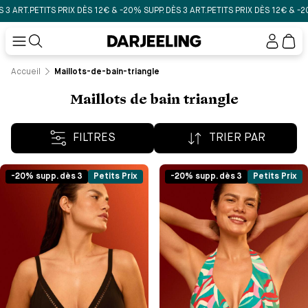
.
PETITS PRIX DÈS 12€ & -20% SUPP. DÈS 3 ART.
PETITS PRIX DÈS 12€ & -20% SUP
Mon
compt
Accueil
Maillots-de-bain-triangle
Maillots de bain triangle
FILTRES
TRIER PAR
-20% supp. dès 3
Petits Prix
-20% supp. dès 3
Petits Prix