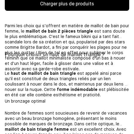
Charger plus de produits
Parmi les choix qui s’offrent en matière de maillot de bain pour
femme, le
maillot de bain 2 pièces triangle
est sans doute
le plus emblématique. C’est le fameux bikini qui a tant fait
scandale lors de sa création et qui, popularisé par des stars
comme Brigitte Bardot, a fini par conquérir les plages pour ne
plus les quitter ! Rien de tel en effet pour sublimer le corps
Pourquoi choisir un haut de maillot triangle ?
féminin que ce maillot minimaliste composé d’un bas à nouer
et d’un haut léger, facile à glisser dans une valise et à
assortir avec sa garde-robe estivale.
Le
haut de maillot de bain triangle
est appelé ainsi parce
qu’il est constitué de deux triangles reliés par un lien
coulissant à nouer dans le dos, et maintenus par deux liens à
nouer sur la nuque. Cette
forme indémodable
est plébiscitée
en été car elle combine esthétisme et praticité.
Un bronzage optimal
Nombre de femmes sont soucieuses de revenir de vacances
avec un beau bronzage homogène, présentant le moins
possible de marques de bronzage. Dans cette optique, le
maillot de bain triangle femme
est un excellent choix. Avec