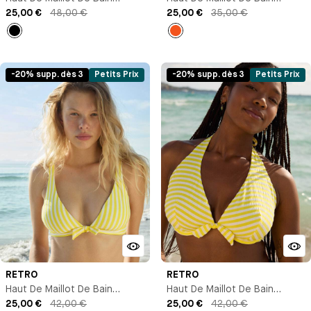
Triangle Avec Armature
25,00 €
48,00 €
Triangle Maintien
25,00 €
35,00 €
Noir
Orange
-20% supp. dès 3
Petits Prix
-20% supp. dès 3
Petits Prix
RETRO
RETRO
Haut De Maillot De Bain
Haut De Maillot De Bain
Triangle
25,00 €
42,00 €
Triangle Avec Armature
25,00 €
42,00 €