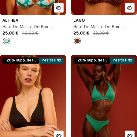
ALTHEA
LAGO
Haut De Maillot De Bain
Haut De Maillot De Bain
Triangle Avec Armature
25,00 €
40,00 €
Triangle
25,00 €
38,00 €
Imprimé
Imprimé
-20% supp. dès 3
Petits Prix
-20% supp. dès 3
Petits Prix