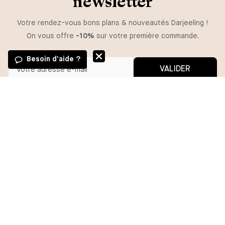
newsletter
Votre rendez-vous bons plans & nouveautés Darjeeling !
On vous offre
-10%
sur votre première commande.
Besoin d'aide ?
VALIDER
GUIDE DES TAILLES
Vous pouvez vous désinscrire à tout moment.
*En m'inscrivant, j'autorise l'utilisation de pixels et liens de suivi pour
mesurer la délivrabilité et la performance des communications, et
TAILLE
recevoir des contenus personnalisés. Pour plus d'informations,
consultez notre politique de confidentialité.
XS
S
M
L
XL
AJOUTER
BESOIN D'AIDE ?
MA COMMANDE
DARJEELING