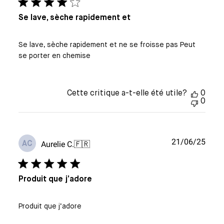
Se lave, sèche rapidement et
Se lave, sèche rapidement et ne se froisse pas Peut
se porter en chemise
Cette critique a-t-elle été utile?
0
0
Date
21/06/25
Aurelie C.
🇫🇷
AC
de
publi
Produit que j’adore
Produit que j’adore