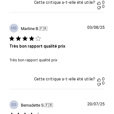
Cette critique a-t-elle été utile?
0
0
Date
03/08/25
Martine B.
🇫🇷
MB
de
publi
Très bon rapport qualité prix
Très bon rapport qualité prix
Cette critique a-t-elle été utile?
0
0
Date
20/07/25
Bernadette S.
🇫🇷
BS
de
publi