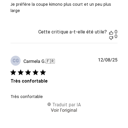
Je préfère la coupe kimono plus court et un peu plus
large
Cette critique a-t-elle été utile?
0
0
Date
12/08/25
Carmela G.
🇫🇷
CG
de
publi
Très confortable
Très confortable
Traduit par IA
Voir l'original