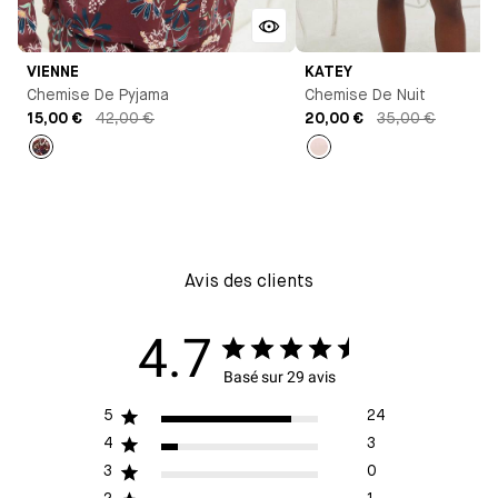
VIENNE
KATEY
Chemise De Pyjama
Chemise De Nuit
15,00 €
42,00 €
20,00 €
35,00 €
Imprimé
Rose
pâle
Avis des clients
4.7
Basé sur 29 avis
5
24
4
3
3
0