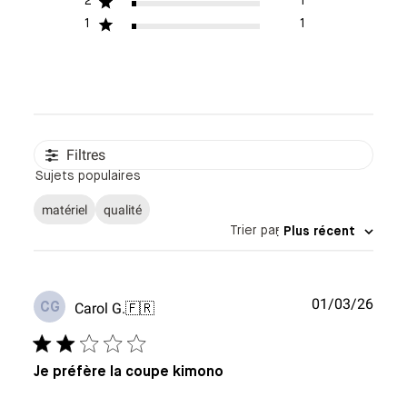
2
1
1
1
Filtres
Sujets populaires
matériel
qualité
Trier par
:
Plus récent
Date
01/03/26
Carol G.
🇫🇷
CG
de
publi
Je préfère la coupe kimono