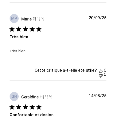
Date
20/09/25
Marie P.
🇫🇷
MP
de
publi
Très bien
Très bien
Cette critique a-t-elle été utile?
0
0
Date
14/08/25
Geraldine H.
🇫🇷
GH
de
publi
Confortable et design