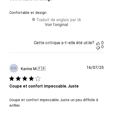
Confortable et design
Traduit de anglais par IA
Voir l'original
Cette critique a-t-elle été utile?
0
0
Date
16/07/25
Karine M.
🇫🇷
KM
de
publi
Coupe et confort impeccable. Juste
Coupe et confort impeccable. Juste un peu difficile à
enfiler.