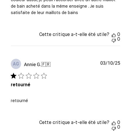
couleur aussi, je peux l'accorder avec un autre maillot
de bain acheté dans la même enseigne . Je suis
satisfaite de leur maillots de bains
Cette critique a-t-elle été utile?
0
0
Date
03/10/25
Annie G.
🇫🇷
AG
de
publi
retourné
retourné
Cette critique a-t-elle été utile?
0
0