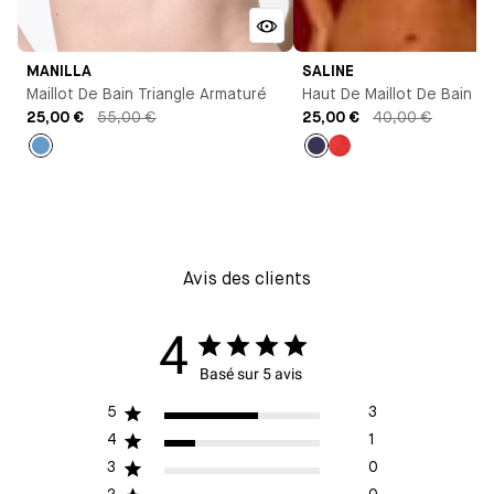
MANILLA
SALINE
Maillot De Bain Triangle Armaturé
Haut De Maillot De Bain 
25,00 €
55,00 €
25,00 €
40,00 €
Bleu
Bleu
Rouge
antoinette
marine
Avis des clients
4
Basé sur 5 avis
5
3
4
1
3
0