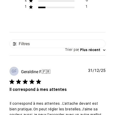
2
0
1
1
Filtres
Trier par
:
Plus récent
Date
31/12/25
Geraldine F.
🇫🇷
GF
de
publi
Il correspond à mes attentes
Il correspond à mes attentes . L'attache devant est
bien pratique. On peut régler les bretelles. J'aime sa