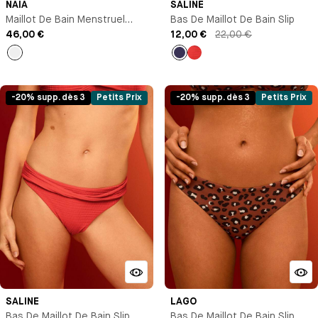
NAIA
SALINE
Maillot De Bain Menstruel
Bas De Maillot De Bain Slip
Culotte Taille Haute
46,00 €
12,00 €
22,00 €
Noir
Bleu
Rouge
marine
-20% supp. dès 3
Petits Prix
-20% supp. dès 3
Petits Prix
SALINE
LAGO
Bas De Maillot De Bain Slip
Bas De Maillot De Bain Slip