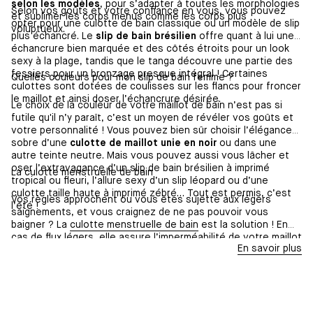
selon les modèles
, pour s’adapter à toutes les morphologies
Selon vos goûts et votre confiance en vous, vous pouvez
et sublimer les corps menus comme les corps plus
opter pour une culotte de bain classique ou un modèle de slip
voluptueux.
plus échancré. Le
slip de bain brésilien
offre quant à lui une
échancrure bien marquée et des côtés étroits pour un look
sexy à la plage, tandis que le tanga découvre une partie des
fessiers pour un bronzage presque intégral ! Certaines
Quelles couleurs pour mon slip de bain femme ?
culottes sont dotées de coulisses sur les flancs pour froncer
le maillot et ainsi doser l’échancrure désirée.
Le choix de la couleur de votre maillot de bain n’est pas si
futile qu'il n’y paraît, c’est un moyen de révéler vos goûts et
votre personnalité ! Vous pouvez bien sûr choisir l’élégance
sobre d’une
culotte de maillot unie en noir
ou dans une
autre teinte neutre. Mais vous pouvez aussi vous lâcher et
oser l’extravagance d’un slip de bain brésilien à imprimé
La culotte menstruelle de bain
tropical ou fleuri, l’allure sexy d’un slip léopard ou d’une
culotte taille haute à imprimé zébré… Tout est permis, c’est
Vos règles approchent ou vous êtes sujette aux légers
l’été !
saignements, et vous craignez de ne pas pouvoir vous
baigner ? La
culotte menstruelle de bain
est la solution ! En
cas de flux légers, elle assure l’imperméabilité de votre maillot
En savoir plus
de bain et vous protège des fuites en toute discrétion.
Portez-la à la plage comme une culotte de maillot de bain
classique et profitez des vacances avec l'esprit libre !