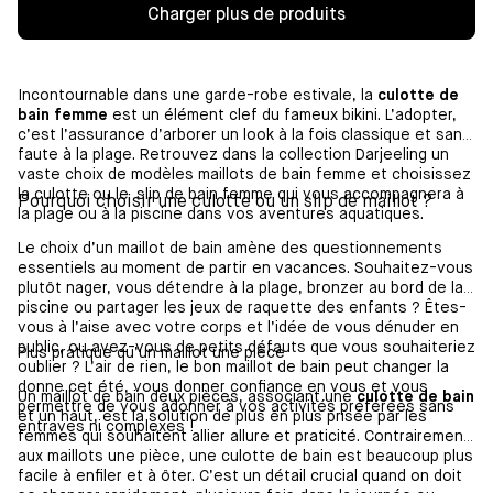
Charger plus de produits
Incontournable dans une garde-robe estivale, la
culotte de
bain femme
est un élément clef du fameux bikini. L’adopter,
c’est l’assurance d’arborer un look à la fois classique et sans
faute à la plage. Retrouvez dans la collection Darjeeling un
vaste choix de modèles maillots de bain femme et choisissez
la culotte ou le slip de bain femme qui vous accompagnera à
Pourquoi choisir une culotte ou un slip de maillot ?
la plage ou à la piscine dans vos aventures aquatiques.
Le choix d’un maillot de bain amène des questionnements
essentiels au moment de partir en vacances. Souhaitez-vous
plutôt nager, vous détendre à la plage, bronzer au bord de la
piscine ou partager les jeux de raquette des enfants ? Êtes-
vous à l’aise avec votre corps et l’idée de vous dénuder en
public, ou avez-vous de petits défauts que vous souhaiteriez
Plus pratique qu’un maillot une pièce
oublier ? L’air de rien, le bon maillot de bain peut changer la
donne cet été, vous donner confiance en vous et vous
Un maillot de bain deux pièces, associant une
culotte de bain
permettre de vous adonner à vos activités préférées sans
et un haut, est la solution de plus en plus prisée par les
entraves ni complexes !
femmes qui souhaitent allier allure et praticité. Contrairement
aux maillots une pièce, une culotte de bain est beaucoup plus
facile à enfiler et à ôter. C’est un détail crucial quand on doit