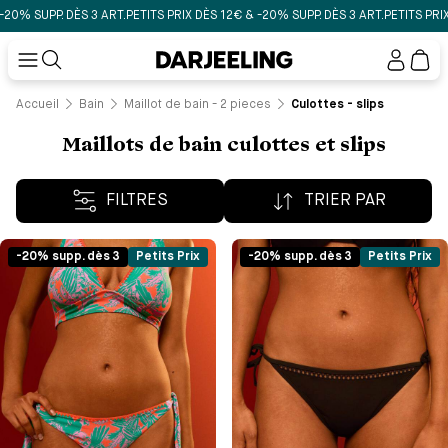
UPP. DÈS 3 ART.
PETITS PRIX DÈS 12€ & -20% SUPP. DÈS 3 ART.
PETITS PRIX DÈS 1
Mon
compt
Accueil
Bain
Maillot de bain - 2 pieces
Culottes - slips
Maillots de bain culottes et slips
FILTRES
TRIER PAR
-20% supp. dès 3
Petits Prix
-20% supp. dès 3
Petits Prix