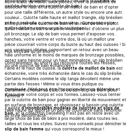
se changer rapidement, plusieurs fois dans la journée ou
Autre atout du maillot deux pièces, c’est la possibilité de
cachée derrière une serviette de bain !
dissocier le haut et la culotte de maillot de bain et d’opter
pour une taille différente, un autre style ou encore une autre
couleur… Culotte taille haute et maillot triangle, slip brésilien
et haut corbeille ou encore brassière… Composez votre
Enfin, porter une culotte de bain et un haut de bikini plutôt
maillot de bain comme vous le souhaitez !
qu’un maillot de bain une pièce vous permet d’obtenir un plus
joli bronzage. Le slip de bain vous permet d’exposer vos
hanches, votre ventre et votre dos, là où un maillot une
pièce couvrirait votre corps du buste au haut des cuisses ! Si
vos vacances idéales comportent un retour avec un beau
Plus estivale qu’un shorty
hâle uniforme et le moins de marques de bronzage possibles,
optez sans hésiter pour un haut minimaliste, un slip brésilien
Contrairement au shorty qui recouvre toutes les fesses,
ou une culotte de bain échancrée !
l’aine et le haut de cuisse, la
culotte de maillot de bain
est
échancrée, voire très échancrée dans le cas du slip brésilien.
Certains modèles comme le slip tanga dévoilent même une
partie des fesses ! Même si vous êtes pudique ou
complexée, l’été peut être l’occasion de vous détendre et
Comment choisir sa culotte ou son slip de bain pour
d’assumer votre corps et vos formes. Laissez-vous tenter
femme ?
par la culotte de bain pour gagner en liberté de mouvement et
en surface de bronzage, et choisissez si besoin une culotte
Il existe
d’innombrables modèles de culottes et slips de
taille haute qui apporte un peu de couvrance sans renoncer
bain
, et la collection Darjeeling n’est pas en reste avec un
au style décontracté.
large choix de bas de bikini à prix modéré, dans toutes les
tailles et tous les styles. Suivez nos conseils pour dénicher le
slip de bain femme
qui vous correspond le mieux !