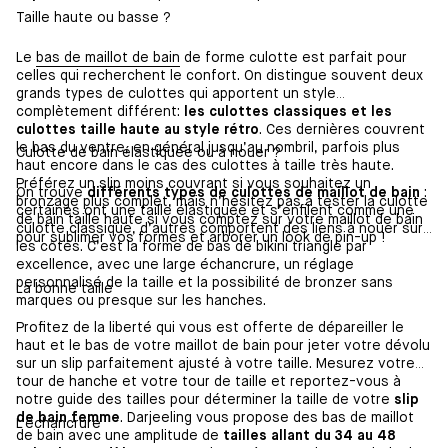
Taille haute ou basse ?
Le
bas de maillot de bain
de forme culotte est parfait pour
celles qui recherchent le confort. On distingue souvent deux
grands types de culottes qui apportent un style
complètement différent:
les culottes classiques et les
culottes taille haute au style rétro
. Ces dernières couvrent
le bas du ventre, en général jusqu’au nombril, parfois plus
Culotte de bain élastiquée ou à nouer ?
haut encore dans le cas des culottes à taille très haute.
Préférez un slip moins couvrant si vous souhaitez un
On trouve
différents types de culottes de maillot de bain
:
bronzage plus complet, mais n’hésitez pas à tester la culotte
certaines ont une taille élastiquée et s’enfilent comme une
de bain taille haute si vous comptez sur votre maillot de bain
culotte classique, d’autres comportent des liens à nouer sur
pour sublimer vos formes et arborer un look de pin-up !
les côtés. C’est la forme de bas de bikini triangle par
excellence, avec une large échancrure, un réglage
personnalisé de la taille et la possibilité de bronzer sans
La bonne taille
marques ou presque sur les hanches.
Profitez de la liberté qui vous est offerte de dépareiller le
haut et le bas de votre maillot de bain pour jeter votre dévolu
sur un slip parfaitement ajusté à votre taille. Mesurez votre
tour de hanche et votre tour de taille et reportez-vous à
notre guide des tailles pour déterminer la taille de votre
slip
de bain femme
. Darjeeling vous propose des bas de maillot
L’échancrure
de bain avec une amplitude de
tailles allant du 34 au 48