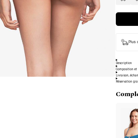
36
3
Plus
Description
Composition et 
Livraison, écha
Réservation gra
Complé