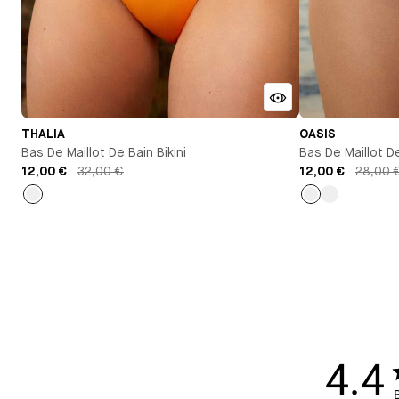
THALIA
OASIS
Bas De Maillot De Bain Bikini
Bas De Maillot De
12,00 €
32,00 €
12,00 €
28,00 
Jaune
Blanc
empty
orange
4.4