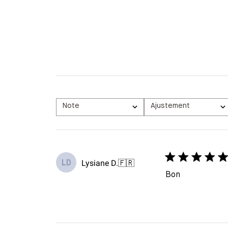
Note
Ajustement
Toutes les évaluations
Tous
Lysiane D.
🇫🇷
LD
Bon