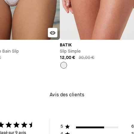
BATIK
 Bain Slip
Slip Simple
€
12,00 €
30,00 €
Imprimé
Avis des clients
5
6
Basé sur 9 avis
4
2