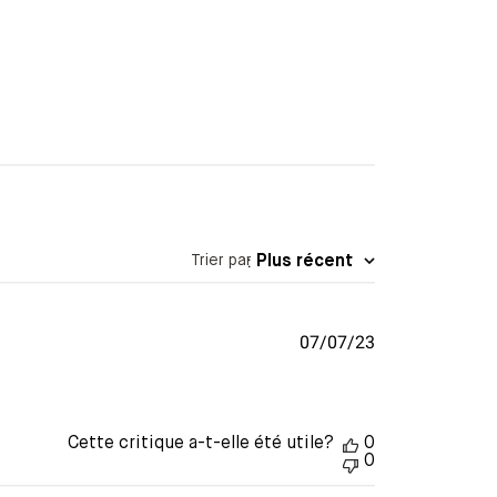
Trier par
:
Plus récent
Date
07/07/23
de
publication
Cette critique a-t-elle été utile?
0
0