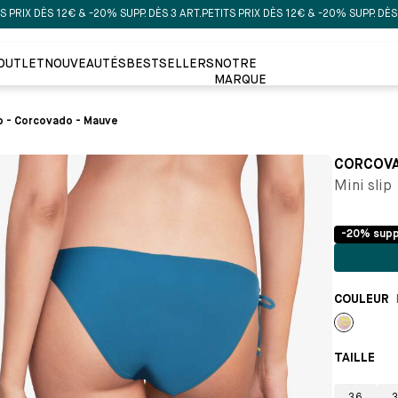
 DÈS 12€ & -20% SUPP. DÈS 3 ART.
PETITS PRIX DÈS 12€ & -20% SUPP. DÈS 3 ART.
OUTLET
NOUVEAUTÉS
BESTSELLERS
NOTRE
MARQUE
ip - Corcovado - Mauve
CORCOV
Mini slip
-20% supp
COULEUR
Mauve
TAILLE 