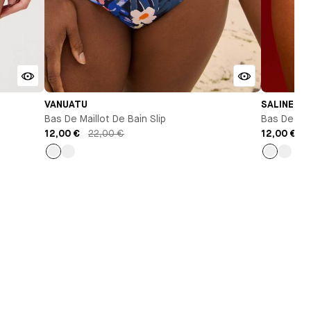
VANUATU
SALINE
Bas De Maillot De Bain Slip
Bas De Mail
12,00 €
22,00 €
12,00 €
2
Imprimé
Imprimé
Bleu
Roug
marine