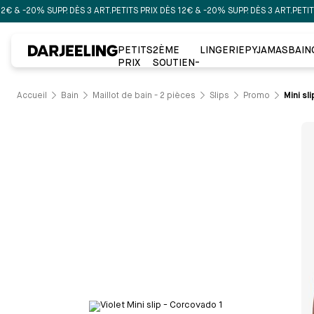
20% SUPP. DÈS 3 ART.
PETITS PRIX DÈS 12€ & -20% SUPP. DÈS 3 ART.
PETITS PRIX
PETITS
2ÈME
LINGERIE
PYJAMAS
BAIN
PRIX
SOUTIEN-
GORGE À
-50%
Accueil
Bain
Maillot de bain - 2 pièces
Slips
Promo
Mini sl