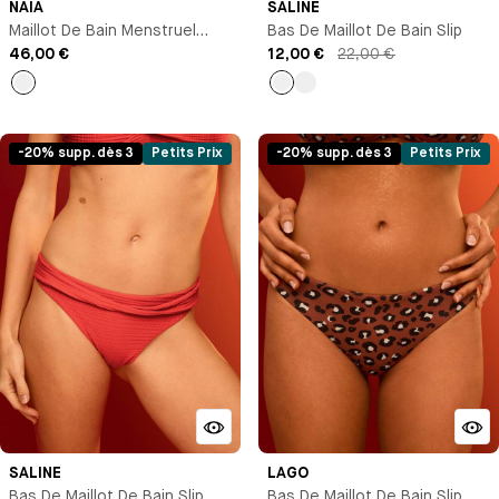
NAIA
SALINE
Maillot De Bain Menstruel
Bas De Maillot De Bain Slip
Culotte Taille Haute
46,00 €
12,00 €
22,00 €
Noir
Bleu
Rouge
marine
-20% supp. dès 3
Petits Prix
-20% supp. dès 3
Petits Prix
SALINE
LAGO
Bas De Maillot De Bain Slip
Bas De Maillot De Bain Slip