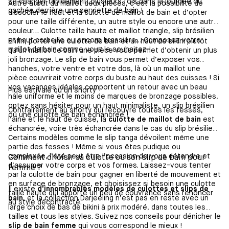
se changer rapidement, plusieurs fois dans la journée ou
Autre atout du maillot deux pièces, c’est la possibilité de
cachée derrière une serviette de bain !
dissocier le haut et la culotte de maillot de bain et d’opter
pour une taille différente, un autre style ou encore une autre
couleur… Culotte taille haute et maillot triangle, slip brésilien
et haut corbeille ou encore brassière… Composez votre
Enfin, porter une culotte de bain et un haut de bikini plutôt
maillot de bain comme vous le souhaitez !
qu’un maillot de bain une pièce vous permet d’obtenir un plus
joli bronzage. Le slip de bain vous permet d’exposer vos
hanches, votre ventre et votre dos, là où un maillot une
pièce couvrirait votre corps du buste au haut des cuisses ! Si
vos vacances idéales comportent un retour avec un beau
Plus estivale qu’un shorty
hâle uniforme et le moins de marques de bronzage possibles,
optez sans hésiter pour un haut minimaliste, un slip brésilien
Contrairement au shorty qui recouvre toutes les fesses,
ou une culotte de bain échancrée !
l’aine et le haut de cuisse, la
culotte de maillot de bain
est
échancrée, voire très échancrée dans le cas du slip brésilien.
Certains modèles comme le slip tanga dévoilent même une
partie des fesses ! Même si vous êtes pudique ou
complexée, l’été peut être l’occasion de vous détendre et
Comment choisir sa culotte ou son slip de bain pour
d’assumer votre corps et vos formes. Laissez-vous tenter
femme ?
par la culotte de bain pour gagner en liberté de mouvement et
en surface de bronzage, et choisissez si besoin une culotte
Il existe
d’innombrables modèles de culottes et slips de
taille haute qui apporte un peu de couvrance sans renoncer
bain
, et la collection Darjeeling n’est pas en reste avec un
au style décontracté.
large choix de bas de bikini à prix modéré, dans toutes les
tailles et tous les styles. Suivez nos conseils pour dénicher le
slip de bain femme
qui vous correspond le mieux !