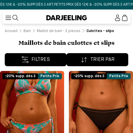
 & -20% SUPP. DÈS 3 ART.
PETITS PRIX DÈS 12€ & -20% SUPP. DÈS 3 ART.
PETITS 
Mon
compt
Accueil
Bain
Maillot de bain - 2 pieces
Culottes - slips
Maillots de bain culottes et slips
FILTRES
TRIER PAR
-20% supp. dès 3
Petits Prix
-20% supp. dès 3
Petits Prix