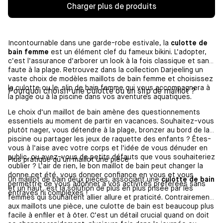
Charger plus de produits
Incontournable dans une garde-robe estivale, la
culotte de
bain femme
est un élément clef du fameux bikini. L’adopter,
c’est l’assurance d’arborer un look à la fois classique et sans
faute à la plage. Retrouvez dans la collection Darjeeling un
vaste choix de modèles maillots de bain femme et choisissez
la culotte ou le slip de bain femme qui vous accompagnera à
Pourquoi choisir une culotte ou un slip de maillot ?
la plage ou à la piscine dans vos aventures aquatiques.
Le choix d’un maillot de bain amène des questionnements
essentiels au moment de partir en vacances. Souhaitez-vous
plutôt nager, vous détendre à la plage, bronzer au bord de la
piscine ou partager les jeux de raquette des enfants ? Êtes-
vous à l’aise avec votre corps et l’idée de vous dénuder en
public, ou avez-vous de petits défauts que vous souhaiteriez
Plus pratique qu’un maillot une pièce
oublier ? L’air de rien, le bon maillot de bain peut changer la
donne cet été, vous donner confiance en vous et vous
Un maillot de bain deux pièces, associant une
culotte de bain
permettre de vous adonner à vos activités préférées sans
et un haut, est la solution de plus en plus prisée par les
entraves ni complexes !
femmes qui souhaitent allier allure et praticité. Contrairement
aux maillots une pièce, une culotte de bain est beaucoup plus
facile à enfiler et à ôter. C’est un détail crucial quand on doit