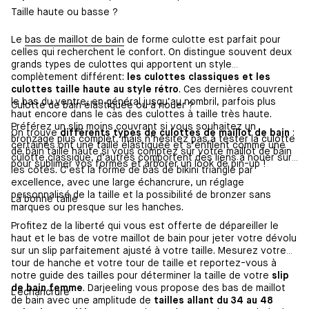
Taille haute ou basse ?
Le
bas de maillot de bain
de forme culotte est parfait pour
celles qui recherchent le confort. On distingue souvent deux
grands types de culottes qui apportent un style
complètement différent:
les culottes classiques et les
culottes taille haute au style rétro
. Ces dernières couvrent
le bas du ventre, en général jusqu’au nombril, parfois plus
Culotte de bain élastiquée ou à nouer ?
haut encore dans le cas des culottes à taille très haute.
Préférez un slip moins couvrant si vous souhaitez un
On trouve
différents types de culottes de maillot de bain
:
bronzage plus complet, mais n’hésitez pas à tester la culotte
certaines ont une taille élastiquée et s’enfilent comme une
de bain taille haute si vous comptez sur votre maillot de bain
culotte classique, d’autres comportent des liens à nouer sur
pour sublimer vos formes et arborer un look de pin-up !
les côtés. C’est la forme de bas de bikini triangle par
excellence, avec une large échancrure, un réglage
personnalisé de la taille et la possibilité de bronzer sans
La bonne taille
marques ou presque sur les hanches.
Profitez de la liberté qui vous est offerte de dépareiller le
haut et le bas de votre maillot de bain pour jeter votre dévolu
sur un slip parfaitement ajusté à votre taille. Mesurez votre
tour de hanche et votre tour de taille et reportez-vous à
notre guide des tailles pour déterminer la taille de votre
slip
de bain femme
. Darjeeling vous propose des bas de maillot
L’échancrure
de bain avec une amplitude de
tailles allant du 34 au 48