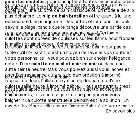
selon les modèles
, pour s’adapter à toutes les morphologies
Selon vos goûts et votre confiance en vous, vous pouvez
et sublimer les corps menus comme les corps plus
opter pour une culotte de bain classique ou un modèle de slip
voluptueux.
plus échancré. Le
slip de bain brésilien
offre quant à lui une
échancrure bien marquée et des côtés étroits pour un look
sexy à la plage, tandis que le tanga découvre une partie des
fessiers pour un bronzage presque intégral ! Certaines
Quelles couleurs pour mon slip de bain femme ?
culottes sont dotées de coulisses sur les flancs pour froncer
le maillot et ainsi doser l’échancrure désirée.
Le choix de la couleur de votre maillot de bain n’est pas si
futile qu'il n’y paraît, c’est un moyen de révéler vos goûts et
votre personnalité ! Vous pouvez bien sûr choisir l’élégance
sobre d’une
culotte de maillot unie en noir
ou dans une
autre teinte neutre. Mais vous pouvez aussi vous lâcher et
oser l’extravagance d’un slip de bain brésilien à imprimé
La culotte menstruelle de bain
tropical ou fleuri, l’allure sexy d’un slip léopard ou d’une
culotte taille haute à imprimé zébré… Tout est permis, c’est
Vos règles approchent ou vous êtes sujette aux légers
l’été !
saignements, et vous craignez de ne pas pouvoir vous
baigner ? La
culotte menstruelle de bain
est la solution ! En
cas de flux légers, elle assure l’imperméabilité de votre maillot
En savoir plus
de bain et vous protège des fuites en toute discrétion.
Portez-la à la plage comme une culotte de maillot de bain
classique et profitez des vacances avec l'esprit libre !