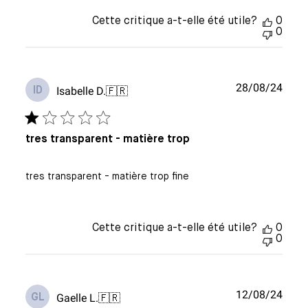
Cette critique a-t-elle été utile?
0
0
Date
28/08/24
Isabelle D.
🇫🇷
ID
de
publi
tres transparent - matière trop
tres transparent - matière trop fine
Cette critique a-t-elle été utile?
0
0
Date
12/08/24
Gaelle L.
🇫🇷
GL
de