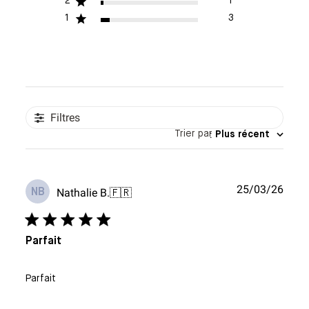
2
1
1
3
Filtres
Trier par
:
Plus récent
Date
25/03/26
Nathalie B.
🇫🇷
NB
de
publi
Parfait
Parfait