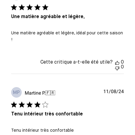
publi
Une matière agréable et légère,
Une matière agréable et légère, idéal pour cette saison
!
Cette critique a-t-elle été utile?
0
0
Date
11/08/24
Martine P.
🇫🇷
MP
de
publi
Tenu intérieur très confortable
Tenu intérieur très confortable