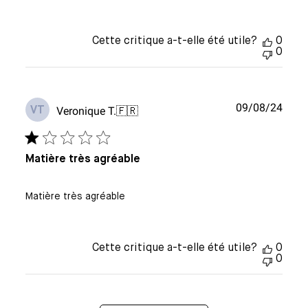
Cette critique a-t-elle été utile?
0
0
Date
09/08/24
Veronique T.
🇫🇷
VT
de
publi
Matière très agréable
Matière très agréable
Cette critique a-t-elle été utile?
0
0