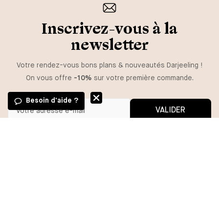
Inscrivez-vous à la
newsletter
Votre rendez-vous bons plans & nouveautés Darjeeling !
On vous offre
-10%
sur votre première commande.
Besoin d'aide ?
VALIDER
GUIDE DES TAILLES
Vous pouvez vous désinscrire à tout moment.
*En m'inscrivant, j'autorise l'utilisation de pixels et liens de suivi pour
mesurer la délivrabilité et la performance des communications, et
TAILLE
recevoir des contenus personnalisés. Pour plus d'informations,
consultez notre politique de confidentialité.
36
38
40
42
44
46
48
AJOUTER
BESOIN D'AIDE ?