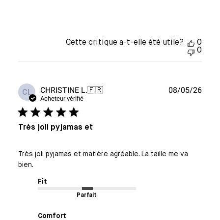
Cette critique a-t-elle été utile?
0
0
Date
CHRISTINE L.
🇫🇷
08/05/26
CL
de
Acheteur vérifié
publi
Très joli pyjamas et
Très joli pyjamas et matière agréable. La taille me va
bien.
Fit
Parfait
Comfort