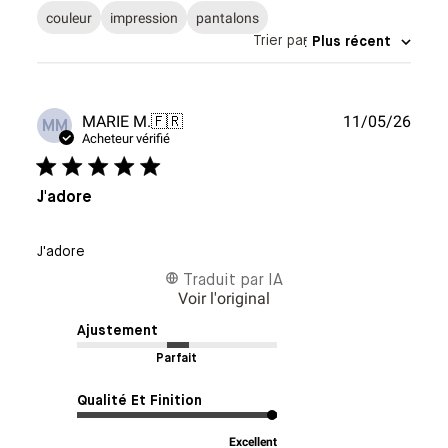
couleur
impression
pantalons
Trier par
:
Plus récent
Date
MARIE M.
🇫🇷
11/05/26
MM
de
Acheteur vérifié
publi
J'adore
J'adore
Traduit par IA
Voir l'original
Ajustement
Parfait
Qualité Et Finition
Excellent