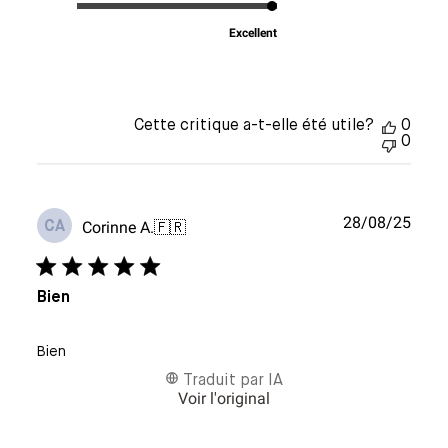
Excellent
Cette critique a-t-elle été utile?
0
0
Date
28/08/25
Corinne A.
🇫🇷
CA
de
publi
Bien
Bien
Traduit par IA
Voir l'original