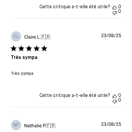
Cette critique a-t-elle été utile?
0
0
Date
23/08/25
Claire L.
🇫🇷
CL
de
publi
Très sympa
Très sympa
Cette critique a-t-elle été utile?
0
0
Date
23/08/25
Nathalie P.
🇫🇷
NP
de