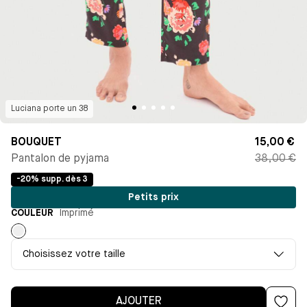
Luciana
porte un
38
BOUQUET
15,00 €
Pantalon de pyjama
38,00 €
-20% supp. dès 3
Petits prix
COULEUR
Imprimé
Imprimé
Choisissez votre taille
AJOUTER