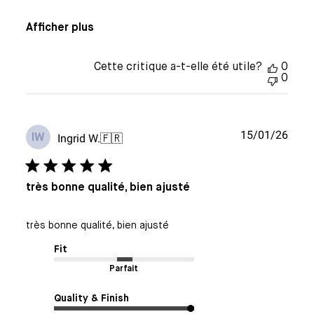
Afficher plus
Cette critique a-t-elle été utile?
0
0
Date
15/01/26
Ingrid W.
🇫🇷
IW
de
publi
très bonne qualité, bien ajusté
très bonne qualité, bien ajusté
Fit
Parfait
Quality & Finish