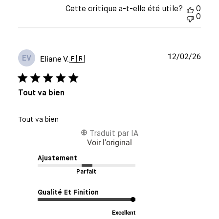
Cette critique a-t-elle été utile?
0
0
Date
12/02/26
Eliane V.
🇫🇷
EV
de
publi
Tout va bien
Tout va bien
Traduit par IA
Voir l'original
Ajustement
Parfait
Qualité Et Finition
Excellent