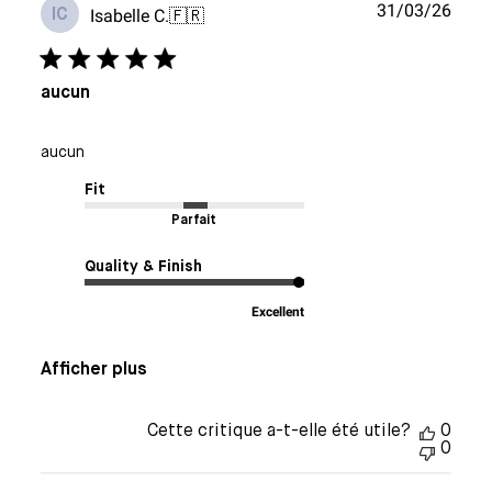
Date
31/03/26
Isabelle C.
🇫🇷
IC
de
publi
aucun
aucun
Fit
Parfait
Quality & Finish
Excellent
Afficher plus
Cette critique a-t-elle été utile?
0
0