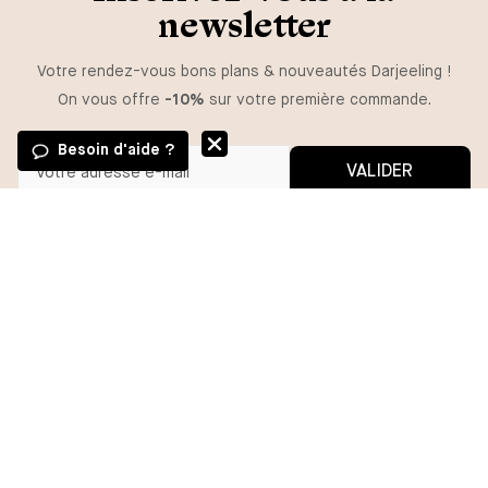
newsletter
Votre rendez-vous bons plans & nouveautés Darjeeling !
On vous offre
-10%
sur votre première commande.
Besoin d'aide ?
VALIDER
GUIDE DES TAILLES
Vous pouvez vous désinscrire à tout moment.
*En m'inscrivant, j'autorise l'utilisation de pixels et liens de suivi pour
mesurer la délivrabilité et la performance des communications, et
TAILLE
recevoir des contenus personnalisés. Pour plus d'informations,
consultez notre politique de confidentialité.
XS
S
M
L
XL
AJOUTER
BESOIN D'AIDE ?
MA COMMANDE