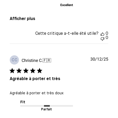
Excellent
Afficher plus
Cette critique a-t-elle été utile?
0
0
Date
30/12/25
Christine C.
🇫🇷
CC
de
publi
Agréable à porter et très
Agréable à porter et très doux
Fit
Parfait