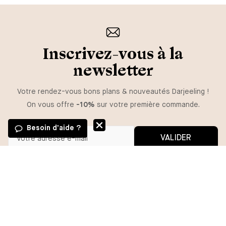
Inscrivez-vous à la
newsletter
Votre rendez-vous bons plans & nouveautés Darjeeling !
On vous offre
-10%
sur votre première commande.
Besoin d'aide ?
VALIDER
Vous pouvez vous désinscrire à tout moment.
*En m'inscrivant, j'autorise l'utilisation de pixels et liens de suivi pour
mesurer la délivrabilité et la performance des communications, et
recevoir des contenus personnalisés. Pour plus d'informations,
consultez notre politique de confidentialité.