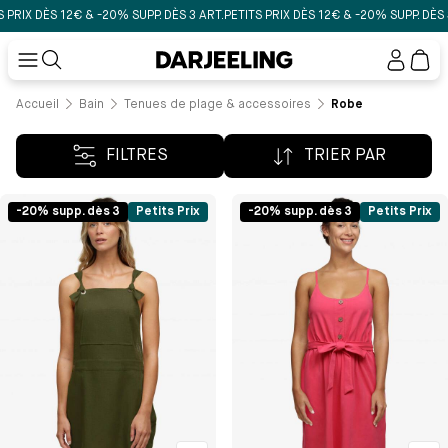
 PRIX DÈS 12€ & -20% SUPP. DÈS 3 ART.
PETITS PRIX DÈS 12€ & -20% SUPP. DÈS 3
Mon
compt
Accueil
Bain
Tenues de plage & accessoires
Robe
FILTRES
TRIER PAR
-20% supp. dès 3
Petits Prix
-20% supp. dès 3
Petits Prix