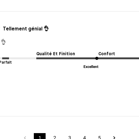
Tellement génial 👌
 👌
Qualité Et Finition
Confort
Parfait
Excellent
1
2
3
4
5