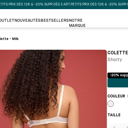
PRIX DÈS 12€ & -20% SUPP. DÈS 3 ART.
PETITS PRIX DÈS 12€ & -20% SUPP. DÈS 3 
OUTLET
NOUVEAUTÉS
BESTSELLERS
NOTRE
MARQUE
lette - Milk
COLETTE
Shorty
-20% supp
COULEUR
Milk
TAILLE 