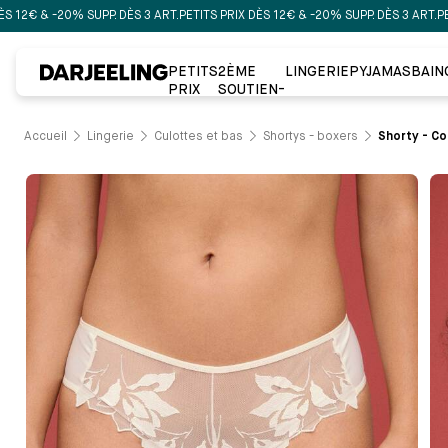
 & -20% SUPP. DÈS 3 ART.
PETITS PRIX DÈS 12€ & -20% SUPP. DÈS 3 ART.
PETITS 
PETITS
2ÈME
LINGERIE
PYJAMAS
BAIN
PRIX
SOUTIEN-
GORGE À
-50%
Accueil
Lingerie
Culottes et bas
Shortys - boxers
Shorty - Co