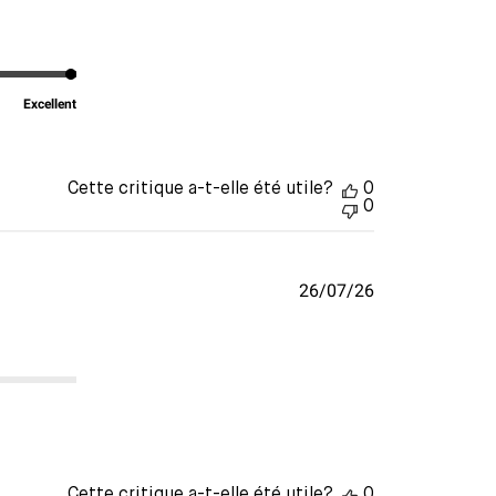
de
publication
Excellent
Cette critique a-t-elle été utile?
0
0
Date
26/07/26
de
publication
t
Cette critique a-t-elle été utile?
0