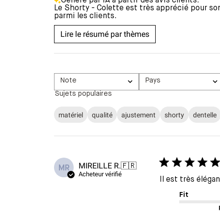
Généré par IA à partir des avis clients.
Le Shorty - Colette est très apprécié pour son
parmi les clients.
Lire le résumé par thèmes
Note
Pays
Toutes les évaluations
Tous
Sujets populaires
matériel
qualité
ajustement
shorty
dentelle
MIREILLE R.
🇫🇷
MR
Acheteur vérifié
Il est très éléga
Fit