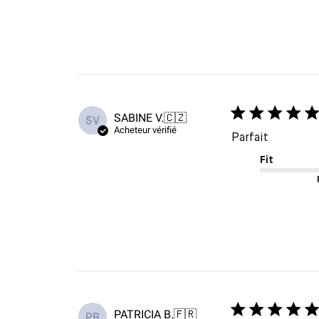
SABINE V.
🇨🇿
SV
Acheteur vérifié
Parfait
Fit
PATRICIA B.
🇫🇷
PB