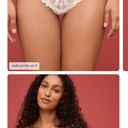
Jade
porte un
S