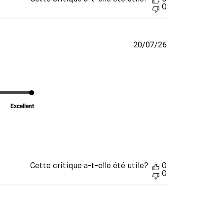
0
Date
20/07/26
de
publication
Excellent
Cette critique a-t-elle été utile?
0
0