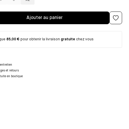
M
L
XL
Ajouter au panier
 que
85,00 €
pour obtenir la livraison
gratuite
chez vous
entretien
nges et retours
tuite en boutique