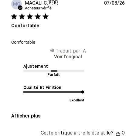
Date
MAGALI C.
🇫🇷
07/08/26
MC
de
Acheteur vérifié
publi
Confortable
Confortable
Traduit par IA
Voir l'original
Ajustement
Parfait
Qualité Et Finition
Excellent
Afficher plus
Cette critique a-t-elle été utile?
0