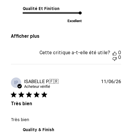
Qualité Et Finition
Excellent
Afficher plus
Cette critique a-t-elle été utile?
0
0
Date
ISABELLE P.
🇫🇷
11/06/26
IP
de
Acheteur vérifié
publi
Très bien
Très bien
Quality & Finish