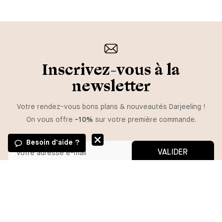
Inscrivez-vous à la
newsletter
Votre rendez-vous bons plans & nouveautés Darjeeling !
On vous offre
-10%
sur votre première commande.
Besoin d'aide ?
VALIDER
GUIDE DES TAILLES
Vous pouvez vous désinscrire à tout moment.
*En m'inscrivant, j'autorise l'utilisation de pixels et liens de suivi pour
mesurer la délivrabilité et la performance des communications, et
TAILLE
recevoir des contenus personnalisés. Pour plus d'informations,
consultez notre politique de confidentialité.
S
M
L
XL