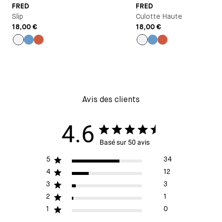
FRED
FRED
Slip
Culotte Haute
18,00 €
18,00 €
Blanc
Bleu
Thé
Blanc
Bleu
Thé
antoinette
épicé
antoinette
épicé
Avis des clients
4.6
Basé sur 50 avis
5
34
4
12
3
3
2
1
1
0