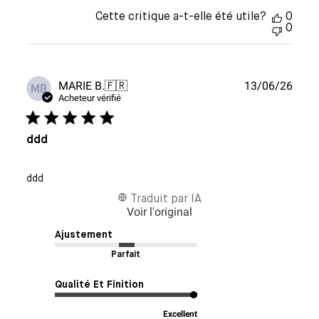
Cette critique a-t-elle été utile?
0
0
Date
MARIE B.
🇫🇷
13/06/26
MB
de
Acheteur vérifié
publi
ddd
ddd
Traduit par IA
Voir l'original
Ajustement
Parfait
Qualité Et Finition
Excellent