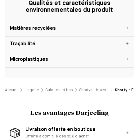
Qualités et caractéristiques
environnementales du produit
Matières recyclées
Traçabilité
Microplastiques
Accueil
Lingerie
Culottes et bas
Shortys - boxers
Shorty - Fred
Les avantages Darjeeling
Livraison offerte en boutique
Offerte à domicile dès 85€ d’achat