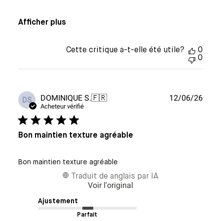
Afficher plus
Cette critique a-t-elle été utile?
0
0
Date
DOMINIQUE S.
🇫🇷
12/06/26
DS
de
Acheteur vérifié
publi
Bon maintien texture agréable
Bon maintien texture agréable
Traduit de anglais par IA
Voir l'original
Ajustement
Parfait