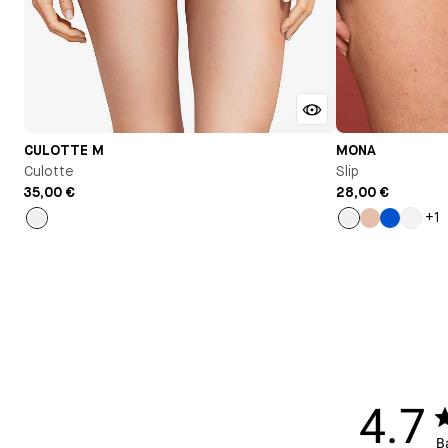
CULOTTE M
MONA
Culotte
Slip
35,00 €
28,00 €
+1
Noir
Noir
Beige
Bleu
Blanc
Klein
4.7
B