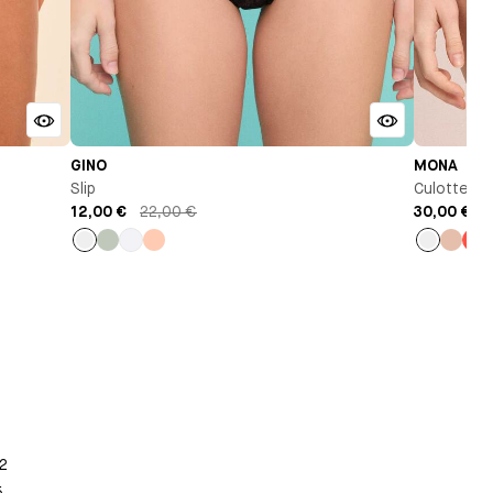
GINO
MONA
Slip
Culotte H
12,00 €
22,00 €
30,00 €
Noir
Vert
Blanc
Pêche
Noir
Beige
Or
pastel
2
5