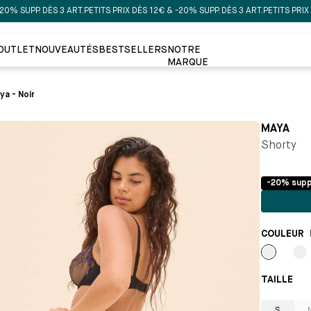
PP. DÈS 3 ART.
PETITS PRIX DÈS 12€ & -20% SUPP. DÈS 3 ART.
PETITS PRIX DÈS 12
OUTLET
NOUVEAUTÉS
BESTSELLERS
NOTRE
MARQUE
ya - Noir
MAYA
Shorty
-20% supp
COULEUR
Noir
No
TAILLE 