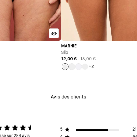
MARNIE
Slip
12,00 €
18,00 €
+2
Noir
Milk
Blanc
Rose
Avis des clients
5
21
asé sur 284 avis
4
5