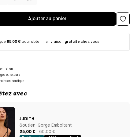
M
L
XL
Ajouter au panier
 que
85,00 €
pour obtenir la livraison
gratuite
chez vous
entretien
nges et retours
tuite en boutique
tez avec
JUDITH
Soutien-Gorge Emboîtant
25,00 €
60,00 €