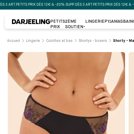
T.
PETITS PRIX DÈS 12€ & -20% SUPP. DÈS 3 ART.
PETITS PRIX DÈS 12€ & -20% SU
PETITS
2ÈME
LINGERIE
PYJAMAS
BAIN
PRIX
SOUTIEN-
GORGE À
-50%
Accueil
Lingerie
Culottes et bas
Shortys - boxers
Shorty - Ma