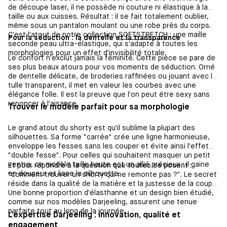
de découpe laser, il ne possède ni couture ni élastique à la
taille ou aux cuisses. Résultat : il se fait totalement oublier,
même sous un pantalon moulant ou une robe près du corps.
C'est l'atout de notre collection
SOFTSTRETCH
: une maille
Pour la séduction : la dentelle et la transparence
seconde peau ultra-élastique, qui s'adapte à toutes les
morphologies pour un effet d'invisibilité totale.
Le confort n'exclut jamais la féminité. Cette pièce se pare de
ses plus beaux atours pour vos moments de séduction. Orné
de dentelle délicate, de broderies raffinées ou jouant avec le
tulle transparent, il met en valeur les courbes avec une
élégance folle. Il est la preuve que l'on peut être sexy sans
renoncer à l'aisance.
Trouver le modèle parfait pour sa morphologie
Le grand atout du shorty est qu'il sublime la plupart des
silhouettes. Sa forme "carrée" crée une ligne harmonieuse,
enveloppe les fesses sans les couper et évite ainsi l'effet
"double fesse". Pour celles qui souhaitent masquer un petit
ventre, ce modèle taille haute est un allié précieux : il gaine
Et pour répondre à la question que toutes se posent :
en douceur et lisse la silhouette.
"comment trouver un shorty qui ne remonte pas ?". Le secret
réside dans la qualité de la matière et la justesse de la coupe.
Une bonne proportion d'élasthanne et un design bien étudié,
comme sur nos modèles Darjeeling, assurent une tenue
parfaite tout au long de la journée.
L'expertise Darjeeling : innovation, qualité et
engagement