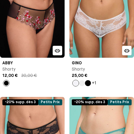
ABBY
GINO
Shorty
Shorty
12,00 €
30,00 €
25,00 €
+1
Noir
Blanc
Vert
Noir
pastel
-20% supp. dès 3
Petits Prix
-20% supp. dès 3
Petits Prix