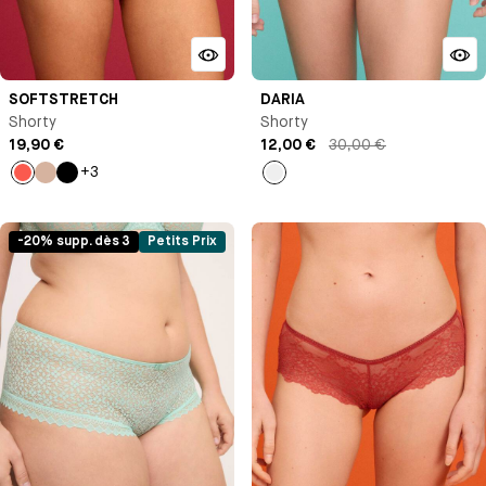
SOFTSTRETCH
DARIA
Shorty
Shorty
19,90 €
12,00 €
30,00 €
+3
Orange
Nude
Noir
Rouge
-20% supp. dès 3
Petits Prix