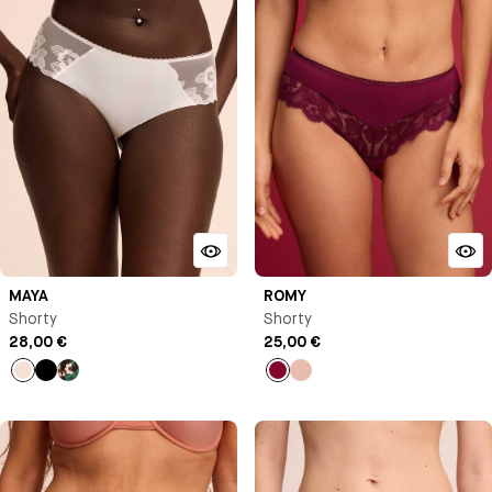
MAYA
ROMY
Shorty
Shorty
28,00 €
25,00 €
Milk
Noir
Noir
Lie
Rose
de
clair
vin