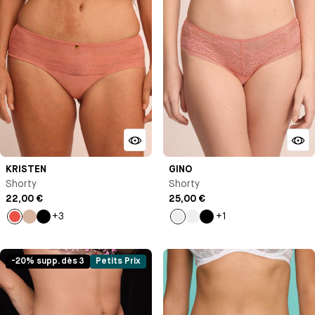
KRISTEN
GINO
Shorty
Shorty
22,00 €
25,00 €
+3
+1
Corail
Nude
Noir
Pêche
Vert
Noir
pastel
-20% supp. dès 3
Petits Prix