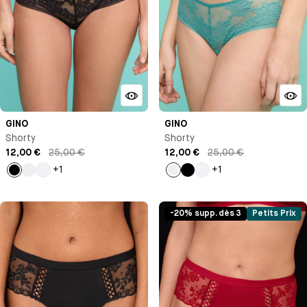
GINO
GINO
Shorty
Shorty
12,00 €
25,00 €
12,00 €
25,00 €
+1
+1
Noir
Vert
Blanc
Vert
Noir
Blanc
pastel
pastel
-20% supp. dès 3
Petits Prix