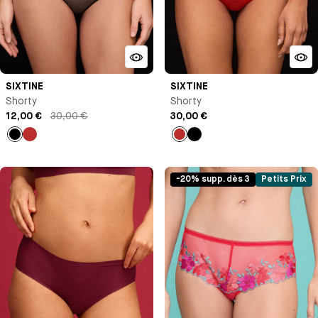
SIXTINE
SIXTINE
Shorty
Shorty
12,00 €
30,00 €
30,00 €
Noir
Rouge
Rouge
Noir
coquelicot
coquelicot
-20% supp. dès 3
Petits Prix