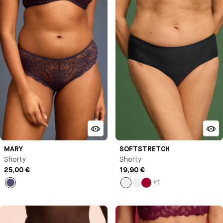
MARY
SOFTSTRETCH
Shorty
Shorty
25,00 €
19,90 €
+1
Bleu
Vert
Vert
Pomme
nuit
pastel
d'amour