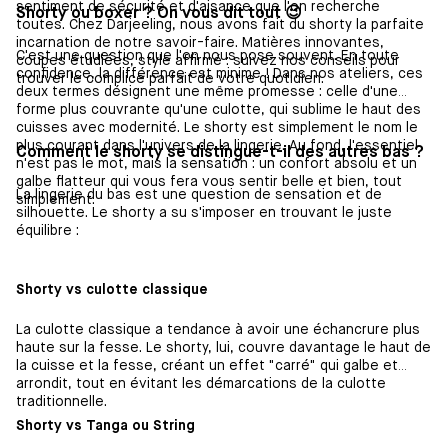
sentiment de sécurité et d'aisance que l'on recherche
Shorty ou boxer ? On vous dit tout 😉
toutes. Chez Darjeeling, nous avons fait du shorty la parfaite
incarnation de notre savoir-faire. Matières innovantes,
C'est une question que l'on nous pose souvent. En toute
coupes étudiées, style affirmé : suivez nos conseils pour
confidence, la différence est minime ! Dans nos ateliers, ces
trouver le complice parfait de votre quotidien.
deux termes désignent une même promesse : celle d'une
forme plus couvrante qu'une culotte, qui sublime le haut des
cuisses avec modernité. Le shorty est simplement le nom le
plus courant dans l'univers de la lingerie. Au fond, l'essentiel
Comment le shorty se distingue-t-il des autres bas ?
n'est pas le mot, mais la sensation : un confort absolu et un
galbe flatteur qui vous fera vous sentir belle et bien, tout
La lingerie du bas est une question de sensation et de
simplement.
silhouette. Le shorty a su s'imposer en trouvant le juste
équilibre :
Shorty vs culotte classique
La culotte classique a tendance à avoir une échancrure plus
haute sur la fesse. Le shorty, lui, couvre davantage le haut de
la cuisse et la fesse, créant un effet "carré" qui galbe et
arrondit, tout en évitant les démarcations de la culotte
traditionnelle.
Shorty vs Tanga ou String