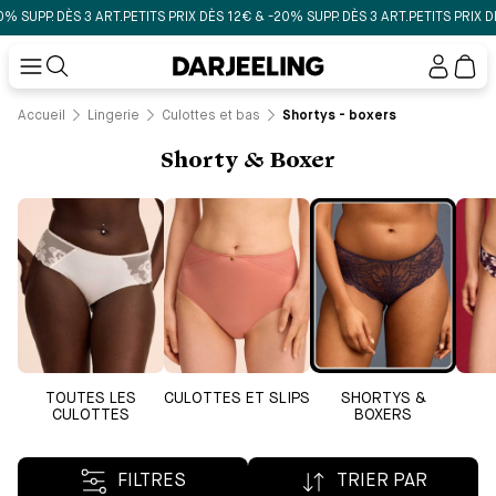
. DÈS 3 ART.
PETITS PRIX DÈS 12€ & -20% SUPP. DÈS 3 ART.
PETITS PRIX DÈS 12€ 
Mon
compt
Accueil
Lingerie
Culottes et bas
Shortys - boxers
Shorty & Boxer
TOUTES LES
CULOTTES ET SLIPS
SHORTYS &
CULOTTES
BOXERS
FILTRES
TRIER PAR