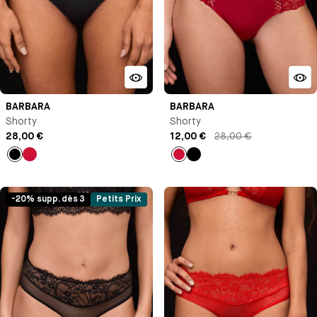
BARBARA
BARBARA
Shorty
Shorty
28,00 €
12,00 €
28,00 €
Noir
Rouge
Rouge
Noir
-20% supp. dès 3
Petits Prix