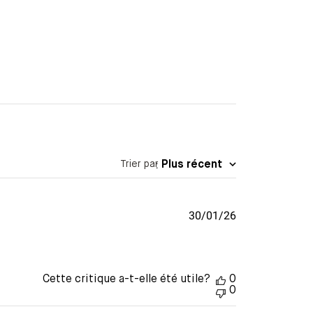
Trier par
:
Plus récent
Date
30/01/26
de
publication
Cette critique a-t-elle été utile?
0
0