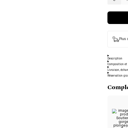
S
Plus
Description
Composition et 
Livraison, écha
Réservation gra
Complé