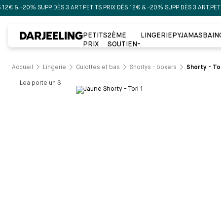
 & -20% SUPP. DÈS 3 ART.
PETITS PRIX DÈS 12€ & -20% SUPP. DÈS 3 ART.
PETITS P
PETITS
2ÈME
LINGERIE
PYJAMAS
BAIN
PRIX
SOUTIEN-
GORGE À
-50%
Accueil
Lingerie
Culottes et bas
Shortys - boxers
Shorty - Tor
Lea
porte un
S