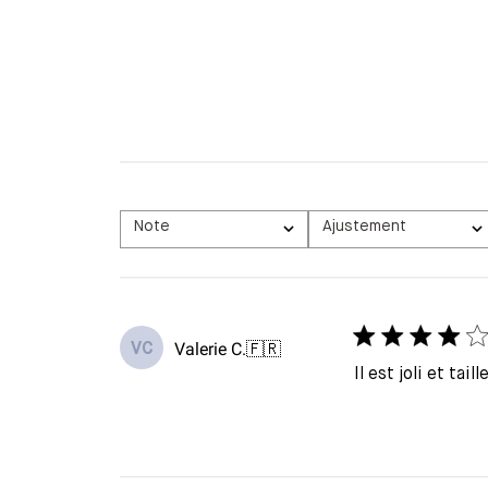
Note
Ajustement
Toutes les évaluations
Tous
Valerie C.
🇫🇷
VC
Il est joli et tail