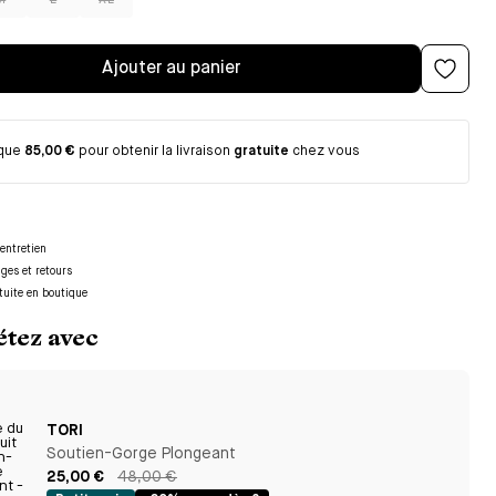
M
L
XL
Ajouter au panier
 que
85,00 €
pour obtenir la livraison
gratuite
chez vous
entretien
nges et retours
tuite en boutique
tez avec
TORI
Soutien-Gorge Plongeant
25,00 €
48,00 €