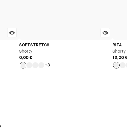
SOFTSTRETCH
RITA
Shorty
Shorty
0,00 €
12,00 €
3
+3
Citrus
Nude
Noir
Léopard
Ocre
Noir
Be
9