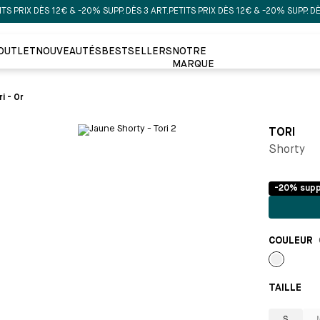
RIX DÈS 12€ & -20% SUPP. DÈS 3 ART.
PETITS PRIX DÈS 12€ & -20% SUPP. DÈS 3 A
OUTLET
NOUVEAUTÉS
BESTSELLERS
NOTRE
MARQUE
i - Or
TORI
Shorty
-20% supp
COULEUR
Or
TAILLE 