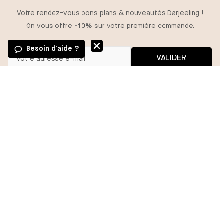
Votre rendez-vous bons plans & nouveautés Darjeeling !
On vous offre
-10%
sur votre première commande.
Besoin d'aide ?
VALIDER
GUIDE DES TAILLES
Vous pouvez vous désinscrire à tout moment.
*En m'inscrivant, j'autorise l'utilisation de pixels et liens de suivi pour
mesurer la délivrabilité et la performance des communications, et
TAILLE
recevoir des contenus personnalisés. Pour plus d'informations,
consultez notre politique de confidentialité.
XS
S
M
L
XL
AJOUTER
BESOIN D'AIDE ?
MA COMMANDE
DARJEELING