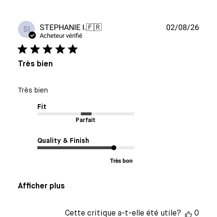
Date
STEPHANIE I.
🇫🇷
02/08/26
SI
de
Acheteur vérifié
publi
Très bien
Très bien
Fit
Parfait
Quality & Finish
Très bon
Afficher plus
Cette critique a-t-elle été utile?
0