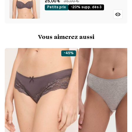
25,00 €
35,00 €
Petits prix
-20% supp. dès 3
Vous aimerez aussi
-45%