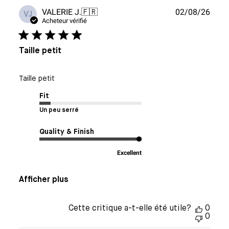
Date
VALERIE J.
🇫🇷
02/08/26
VJ
de
Acheteur vérifié
publi
Taille petit
Taille petit
Fit
Un peu serré
Quality & Finish
Excellent
Afficher plus
Cette critique a-t-elle été utile?
0
0