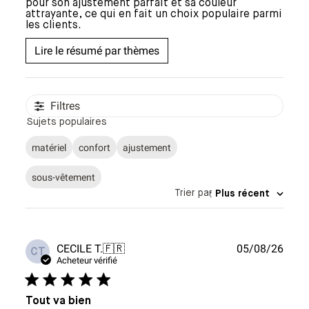
pour son ajustement parfait et sa couleur
attrayante, ce qui en fait un choix populaire parmi
les clients.
Lire le résumé par thèmes
Filtres
Sujets populaires
matériel
confort
ajustement
sous-vêtement
Trier par
:
Plus récent
Date
CECILE T.
🇫🇷
05/08/26
CT
de
Acheteur vérifié
publi
Tout va bien