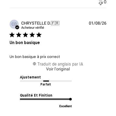
0
Date
CHRYSTELLE D.
🇫🇷
01/08/26
CD
de
Acheteur vérifié
publi
Un bon basique
Un bon basique à prix correct
Traduit de anglais par IA
Voir l'original
Ajustement
Parfait
Qualité Et Finition
Excellent