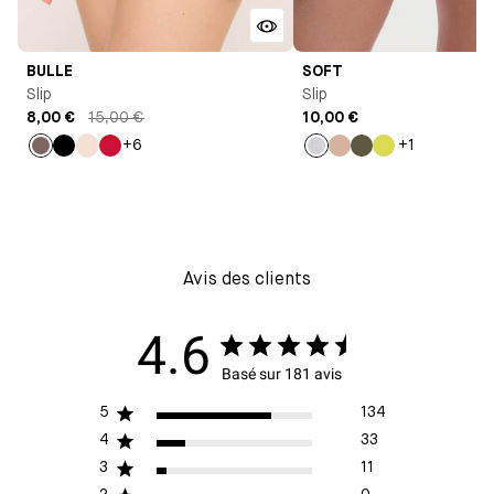
BULLE
SOFT
Slip
Slip
8,00 €
15,00 €
10,00 €
+6
+1
Taupe
Noir
Milk
Rouge
Gris
Nude
Kaki
Jaune
chiné
Avis des clients
4.6
Basé sur 181 avis
5
134
4
33
3
11